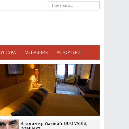
КУЛТУРА
МЕЋАВНИК
РЕПОРТЕРИ
Владимир Умељић: QUO VADIS,
DOMINE?