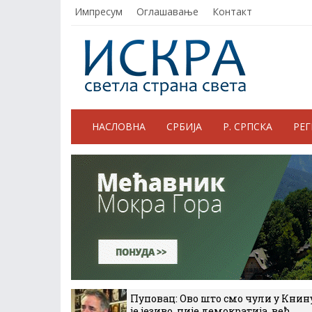
Импресум
Оглашавање
Контакт
НАСЛОВНА
СРБИЈА
Р. СРПСКА
РЕ
Пуповац: Ово што смо чули у Книн
је језиво, није демократија, већ