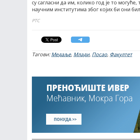
су сагласни да им, колико год је то могуће
научним институтима због којих би они бил
РТС
Тагови:
Медаље
,
Млади
,
Посао
,
Факултет