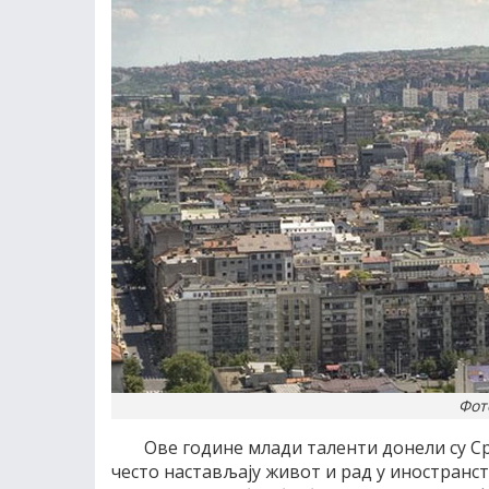
Фот
Ове године млади таленти донели су С
често настављају живот и рад у иностранст