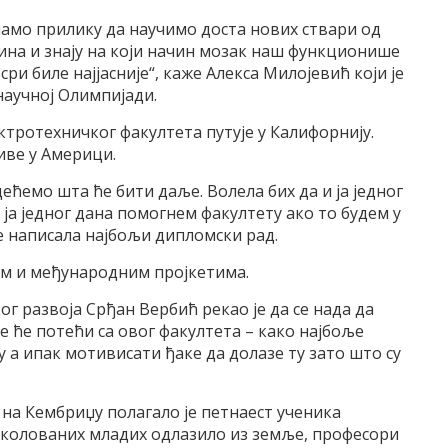
мамо прилику да научимо доста нових ствари од
дина и знају на који начин мозак наш функционише
ри биле најјасније“, каже Алекса Милојевић који је
научној Олимпијади.
ктротехничког факултета путује у Калифорнију.
иве у Америци.
ећемо шта ће бити даље. Волела бих да и ја једног
 ја једног дана помогнем факултету ако то будем у
је написала најбољи дипломски рад.
им и међународним пројкетима.
г развоја Срђан Вербић рекао је да се нада да
 ће потећи са овог факултета – како најбоље
 а ипак мотивисати ђаке да долазе ту зато што су
на Кембриџу полагало је петнаест ученика
колованих младих одлазило из земље, професори