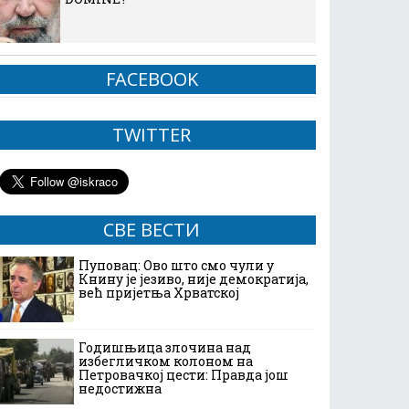
FACEBOOK
TWITTER
СВЕ ВЕСТИ
Пуповац: Ово што смо чули у
Книну је језиво, није демократија,
већ пријетња Хрватској
Годишњица злочина над
избегличком колоном на
Петровачкој цести: Правда још
недостижна