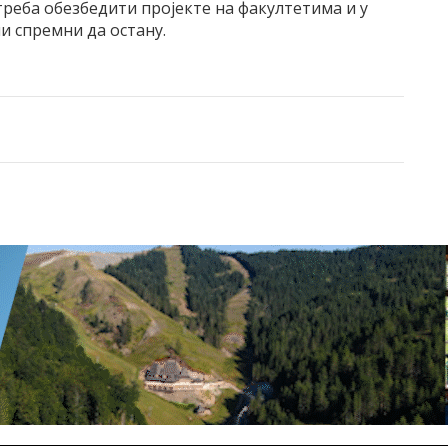
, треба обезбедити пројекте на факултетима и у
и спремни да остану.