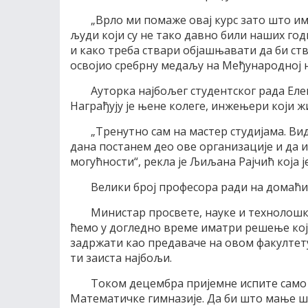
„Врло ми помаже овај курс зато што и
људи који су не тако давно били наших го
и како треба ствари објашњавати да би ствс
освојио сребрну медаљу на Међународној 
Ауторка најбољег студентског рада Еле
Награђују је њене колеге, инжењери који ж
„Тренутно сам на мастер студијама. Вид
дана постанем део ове организације и да и
могућности“, рекла је Љиљана Рајчић која 
Велики број професора ради на домаћ
Министар просвете, науке и технолошко
ћемо у догледно време иматри решење које
задржати као предаваче на овом факултету
ти заиста најбољи.
Током децембра пријемне испите само 
Математичке гимназије. Да би што мање ш