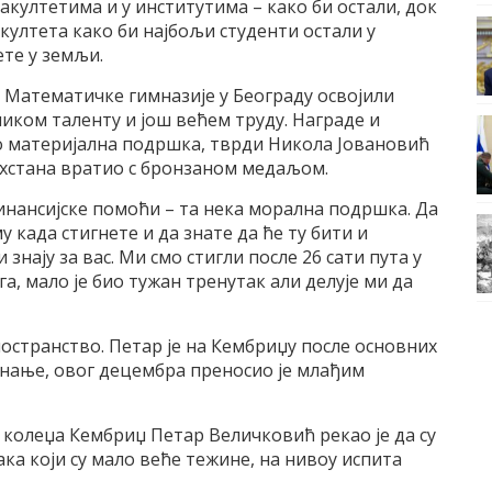
акултетима и у институтима – како би остали, док
култета како би најбољи студенти остали у
ете у земљи.
и Математичке гимназије у Београду освојили
ликом таленту и још већем труду. Награде и
амо материјална подршка, тврди Никола Јовановић
ахстана вратио с бронзаном медаљом.
инансијске помоћи – та нека морална подршка. Да
 када стигнете и да знате да ће ту бити и
знају за вас. Ми смо стигли после 26 сати пута у
а, мало је био тужан тренутак али делује ми да
ностранство. Петар је на Кембриџу после основних
 знање, овог децембра преносио је млађим
колеџа Кембриџ Петар Величковић рекао је да су
ка који су мало веће тежине, на нивоу испита