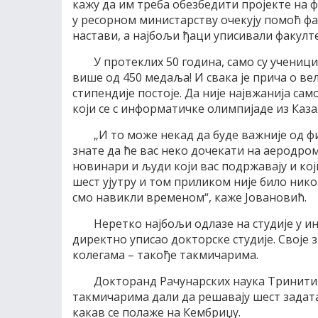
кажу да им треба обезбедити пројекте на ф
у ресорном министарству очекују помоћ фа
настави, а најбољи ђаци уписивали факулт
У протеклих 50 година, само су учениц
више од 450 медаља! И свака је прича о ве
стипендије постоје. Да није највжанија с
који се с информатичке олимпијаде из Каз
„И то може некад да буде важније од ф
знате да ће вас неко дочекати на аеродрому
новинари и људи који вас подржавају и који 
шест ујутру и том приликом није било никог
смо навикли временом“, каже Јовановић.
Неретко најбољи одлазе на студије у и
директно уписао докторске студије. Своје
колегама – такође такмичарима.
Докторанд Рачунарских наука Тринити 
такмичарима дали да решавају шест задата
какав се полаже на Кембриџу.