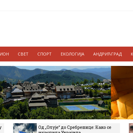
ГИОН
СВЕТ
СПОРТ
ЕКОЛОГИЈА
АНДРИЋГРАД
у
Од „Олује“ до Сребренице: Како се
изјаснила Украјина