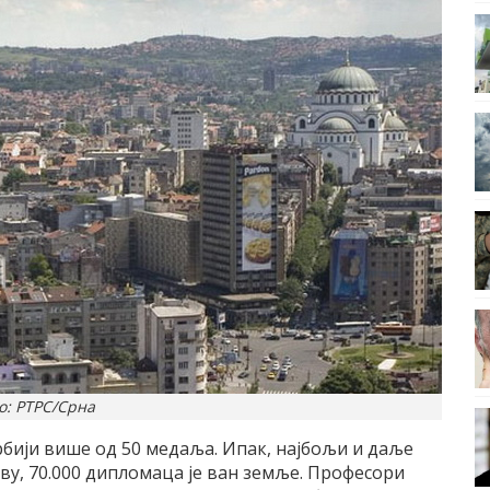
о: РТРС/Срна
рбији више од 50 медаља. Ипак, најбољи и даље
ву, 70.000 дипломаца је ван земље. Професори