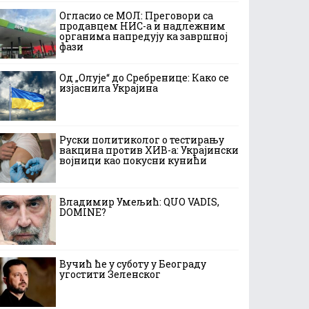
Огласио се МОЛ: Преговори са
продавцем НИС-а и надлежним
органима напредују ка завршној
фази
Од „Олује“ до Сребренице: Како се
изјаснила Украјина
Руски политиколог о тестирању
вакцина против ХИВ-а: Украјински
војници као покусни кунићи
Владимир Умељић: QUO VADIS,
DOMINE?
Вучић ће у суботу у Београду
угостити Зеленског