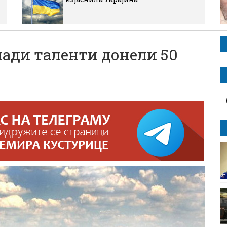
ди таленти донели 50