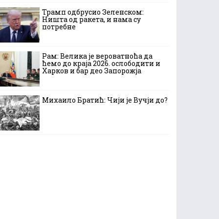
Трамп одбрусио Зеленском:
Ништа од ракета, и нама су
потребне
Рам: Велика је вероватноћа да
ћемо до краја 2026. ослободити и
Харков и бар део Запорожја
Михаило Братић: Чији је Вучји до?