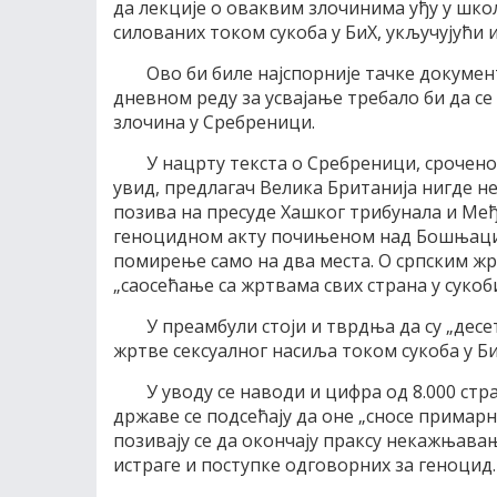
да лекције о оваквим злочинима уђу у школ
силованих током сукоба у БиХ, укључујући 
Ово би биле најспорније тачке документ
дневном реду за усвајање требало би да се 
злочина у Сребреници.
У нацрту текста о Сребреници, сроченом
увид, предлагач Велика Британија нигде не
позива на пресуде Хашког трибунала и Међу
геноцидном акту почињеном над Бошњацима
помирење само на два места. О српским жр
„саосећање са жртвама свих страна у сукоби
У преамбули стоји и тврдња да су „дес
жртве сексуалног насиља током сукоба у Би
У уводу се наводи и цифра од 8.000 стр
државе се подсећају да оне „сносе примар
позивају се да окончају праксу некажњава
истраге и поступке одговорних за геноцид.