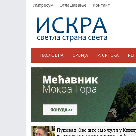
Импресум
Оглашавање
Контакт
НАСЛОВНА
СРБИЈА
Р. СРПСКА
РЕ
Пуповац: Ово што смо чули у Книн
је језиво, није демократија, већ