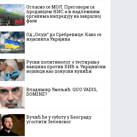
Огласио се МОЛ: Преговори са
продавцем НИС-а и надлежним
органима напредују ка завршној
фази
Од „Олује“ до Сребренице: Како се
изјаснила Украјина
Руски политиколог о тестирању
вакцина против ХИВ-а: Украјински
војници као покусни кунићи
Владимир Умељић: QUO VADIS,
DOMINE?
Вучић ће у суботу у Београду
угостити Зеленског