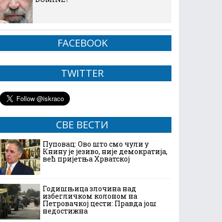
FACEBOOK
TWITTER
СВЕ ВЕСТИ
Пуповац: Ово што смо чули у
Книну је језиво, није демократија,
већ пријетња Хрватској
Годишњица злочина над
избегличком колоном на
Петровачкој цести: Правда још
недостижна