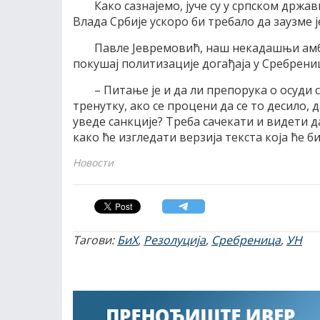
Како сазнајемо, јуче су у српском држа
Влада Србије ускоро би требало да заузме 
Павле Јевремовић, наш некадашњи амба
покушај политизације догађаја у Сребрени
– Питање је и да ли препорука о осуди
тренутку, ако се процени да се то десило, д
уведе санкције? Треба сачекати и видети 
како ће изгледати верзија текста која ће би
Новости
Тагови:
БиХ
,
Резолуција
,
Сребреница
,
УН