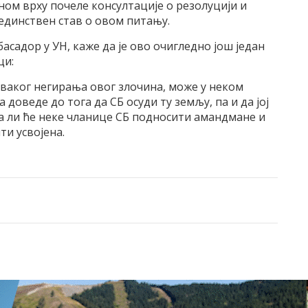
вном врху почеле консултације о резолуцији и
јединствен став о овом питању.
садор у УН, каже да је ово очигледно још један
ци:
 сваког негирања овог злочина, може у неком
а доведе до тога да СБ осуди ту земљу, па и да јој
да ли ће неке чланице СБ подносити амандмане и
ти усвојена.