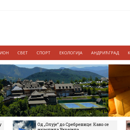
ГИОН
СВЕТ
СПОРТ
ЕКОЛОГИЈА
АНДРИЋГРАД
у
Од „Олује“ до Сребренице: Како се
изјаснила Украјина