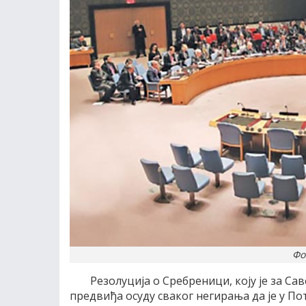
Фо
Резолуција о Сребреници, коју је за С
предвиђа осуду сваког негирања да је у П