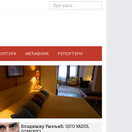
КУЛТУРА
МЕЋАВНИК
РЕПОРТЕРИ
Владимир Умељић: QUO VADIS,
DOMINE?