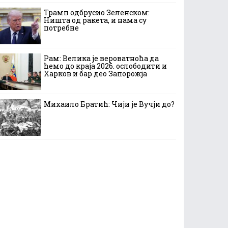
Трамп одбрусио Зеленском:
Ништа од ракета, и нама су
потребне
Рам: Велика је вероватноћа да
ћемо до краја 2026. ослободити и
Харков и бар део Запорожја
Михаило Братић: Чији је Вучји до?