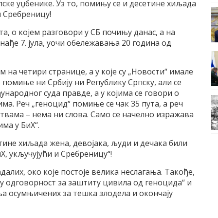
ске уџбенике. Уз то, помињу се и десетине хиљада
и Сребреницу!
а, о којем разговори у СБ почињу данас, а на
нађе 7. јула, уочи обележавања 20 година од
 на четири странице, а у које су „Новости“ имале
 помиње ни Србију ни Републику Српску, али се
народног суда правде, а у којима се говори о
. Реч „геноцид“ помиње се чак 35 пута, а реч
твама – нема ни слова. Само се начелно изражава
ма у БиХ“.
етине хиљада жена, девојака, људи и дечака били
Х, укључујући и Сребреницу“!
адалих, око које постоје велика неслагања. Такође,
ну одговорност за заштиту цивила од геноцида“ и
ња осумњичених за тешка злодела и окончају