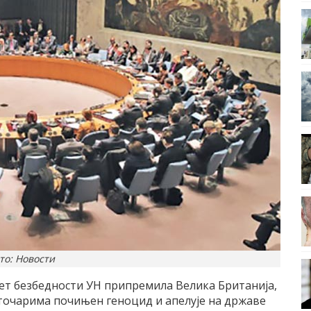
то: Новости
авет безбедности УН припремила Велика Британија,
оточарима почињен геноцид и апелује на државе