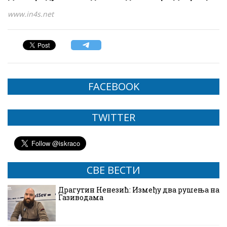
www.in4s.net
FACEBOOK
TWITTER
СВЕ ВЕСТИ
Драгутин Ненезић: Између два рушења на
Газиводама