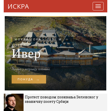
ИСКРА
Навига
Протест поводом позивања Зеленског у
званичну посету Србији