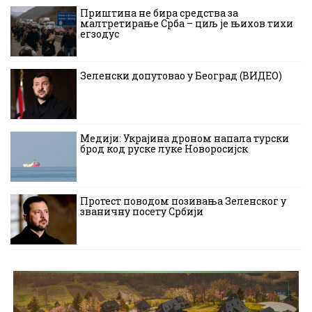
Приштина не бира средства за
малтретирање Срба – циљ је њихов тихи
егзодус
Зеленски допутовао у Београд (ВИДЕО)
Медији: Украјина дроном напала турски
брод код руске луке Новоросијск
Протест поводом позивања Зеленског у
званичну посету Србији