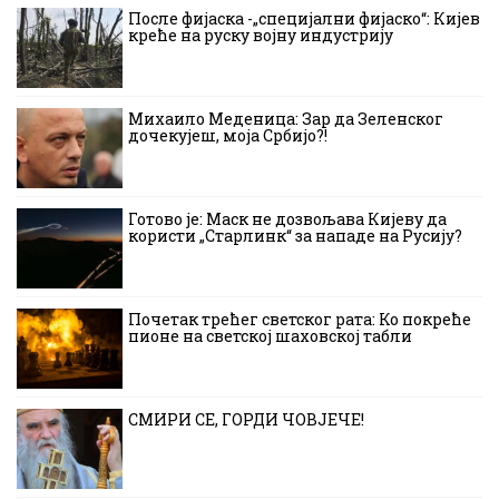
После фијаска -„специјални фијаско“: Кијев
креће на руску војну индустрију
Михаило Меденица: Зар да Зеленског
дочекујеш, моја Србијо?!
Готово је: Маск не дозвољава Кијеву да
користи „Старлинк“ за нападе на Русију?
Почетак трећег светског рата: Ко покреће
пионе на светској шаховској табли
СМИРИ СЕ, ГОРДИ ЧОВЈЕЧЕ!