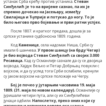
устанак Срба крећу против устаника.
Стеван
Синђелић је то на вријеме сазнао, па их је
спремно дочекао на Јасењару, између
Свилајнца и Ћуприје и потукао до ногу. То је
било његово прво бојевање и први ратни успјех.
После 1807. и кратког предаха, дошла је за
српске устанике судбоносна 1809. година.
Код
Каменице
, села надомак Ниша, Срби су
имали 6 шанчева.
У првом шанцу (на брду Чегар)
је био војвода Стеван Синђелић са својих 3.000
Ресаваца.
Кад су Османлије сазнале да су се двојица
војвода, Хајдук Вељко и Петар Добрњац повукли с
војском, и да су услед тога Срби ослабили, кренули
су јаком војском на српске положаје на Чегру.
Бој је почео у јутарњим часовима 19. маја
1809. (31. маја по новом календару).
Османлије су
јуришали четири пута, али су их Синђелићеви
јунаци одбили.
Напослетку, преко оних који су
изгинули и испунили ровове око шанца,