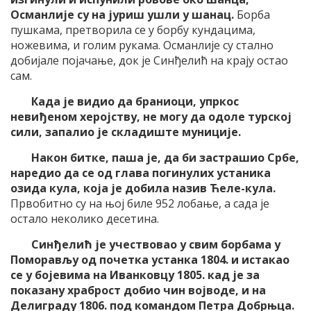
Османлије су на јуриш ушли у шанац.
Борба
пушкама, претворила се у борбу кундацима,
ножевима, и голим рукама. Османлије су стално
добијале појачање, док је Синђелић на крају остао
сам.
Када је видио да браниоци, упркос
невиђеном херојству, не могу да одоле турској
сили, запалио је складиште муниције.
Након битке, паша је, да би застрашио Србе,
наредио да се од глава погинулих устаника
озида кула, која је добила назив Ћеле-кула.
Првобитно су на њој биле 952 лобање, а сада је
остало неколико десетина.
Синђелић је учествовао у свим борбама у
Поморављу од почетка устанка 1804. и истакао
се у бојевима на Иванковцу 1805. кад је за
показану храброст добио чин војводе, и на
Делиграду 1806. под командом Петра Добрњца.