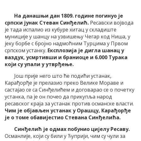
На данашњи дан 1809. године погинуо је
српски јунак Стеван Синђелић.
Ресавски војвода
је тада испалио из кубуре хитац у складиште
муниције у шанцу на узвишењу Чегар код Ниша, у
јеку борбе с бројно надмоћним Турцима у Првом
српском устанку.
Експлозија је дигла шанац у
ваздух, усмртивши и браниоце и 6.000 Турака
који су упали у утврђење.
Још прије него што ће подићи устанак,
Карађорђе је прелазио преко Велике Мораве и
састајао се са Синђелићем и договарао се о почетку
устанка, па је он почео да прикупља народ
ресавског краја за устанак против османске власти.
Чим је објављен устанак у Орашцу, Карађорђе
је о томе обавијестио Стевана Синђелића.
Синђелић је одмах побунио цијелу Ресаву.
Османлије, који су били у Ћуприји, чим су чули за