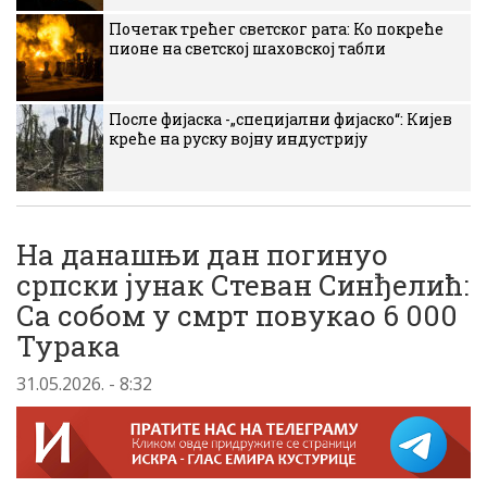
Почетак трећег светског рата: Ко покреће
пионе на светској шаховској табли
После фијаска -„специјални фијаско“: Кијев
креће на руску војну индустрију
На данашњи дан погинуо
српски јунак Стеван Синђелић:
Са собом у смрт повукао 6 000
Турака
31.05.2026. - 8:32