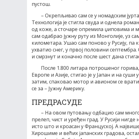
пустош.
– Окрепљивао сам се у номадским јурта
Технологија је стигла свуда и однела рома
од коже, а сточаре опремила џиповима и м
сам одабрао јужну руту из Монголије, уз са
километара. Ушао сам поново у Русију, па к
ухватио снег, у првој половини септембра
и смрзнут и коначно после шест дана стигао
После 1.800 литара потрошеног горива
Европе и Азије, стигао је у Јапан и на суши
затим, спаковао мотор и авионом се вратио
се за – Јужну Америку.
ПРЕДРАСУДЕ
– На овом путовању одбацио сам много 
прелеп, чист и уређен град. У Русији нигде
исто што и кроасан у Француској. А највише
Хирошиме и већих јапанских градова, остал