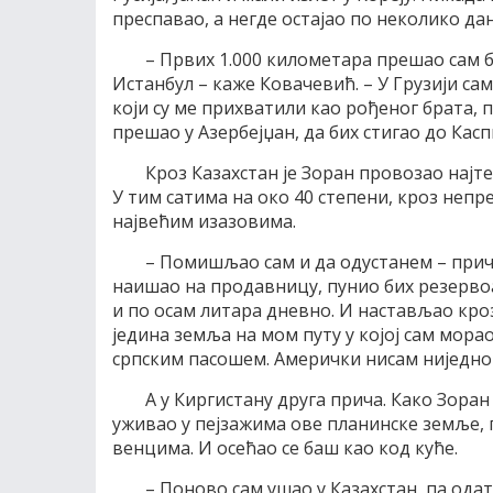
преспавао, а негде остајао по неколико дан
– Првих 1.000 километара прешао сам б
Истанбул – каже Ковачевић. – У Грузији сам
који су ме прихватили као рођеног брата,
прешао у Азербејџан, да бих стигао до Касп
Кроз Казахстан је Зоран провозао најте
У тим сатима на око 40 степени, кроз непре
највећим изазовима.
– Помишљао сам и да одустанем – прича
наишао на продавницу, пунио бих резерво
и по осам литара дневно. И настављао кроз
једина земља на мом путу у којој сам мора
српским пасошем. Амерички нисам ниједно
А у Киргистану друга прича. Како Зоран 
уживао у пејзажима ове планинске земље,
венцима. И осећао се баш као код куће.
– Поново сам ушао у Казахстан, па одатл