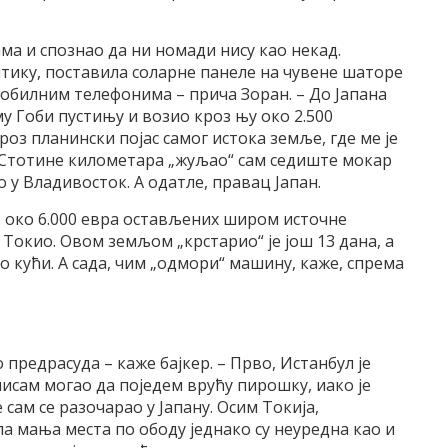
ма и спознао да ни номади нису као некад.
нтику, поставила соларне панеле на чувене шаторе
обилним телефонима – прича Зоран. – До Јапана
му Гоби пустињу и возио кроз њу око 2.500
роз планински појас самог истока земље, где ме је
. Стотине километара „жуљао“ сам седиште мокар
 у Владивосток. А одатле, правац Јапан.
, око 6.000 евра остављених широм источне
 у Токио. Овом земљом „крстарио“ је још 13 дана, а
 кући. А сада, чим „одмори“ машину, каже, спрема
предрасуда – каже бајкер. – Прво, Истанбул је
 нисам могао да поједем врућу пирошку, иако је
 сам се разочарао у Јапану. Осим Токија,
а мања места по ободу једнако су неуредна као и