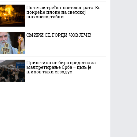
Почетак трећег светског рата: Ко
покреће пионе на светској
шаховској табли
СМИРИ СЕ, ГОРДИ ЧОВЈЕЧЕ!
Приштина не бира средства за
малтретирање Срба – циљ је
њихов тихи егзодус