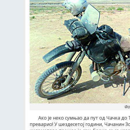
Фо
Ако је неко сумњао да пут од Чачка до 
преварио! У шездесетој години, Чачанин З