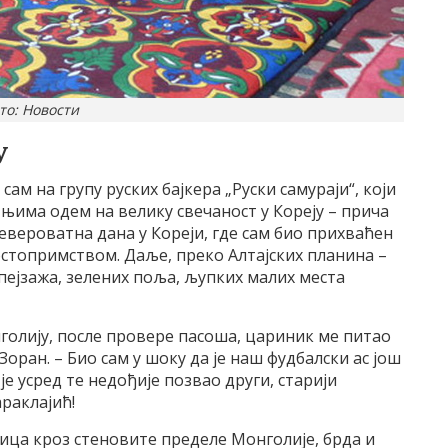
то: Новости
У
ам на групу руских бајкера „Руски самураји“, који
 њима одем на велику свечаност у Кореју – прича
евероватна дана у Кореји, где сам био прихваћен
гостопримством. Даље, преко Алтајских планина –
ејзажа, зелених поља, љупких малих места
нголију, после провере пасоша, цариник ме питао
Зоран. – Био сам у шоку да је наш фудбалски ас још
је усред те недођије позвао други, старији
раклајић!
ица кроз стеновите пределе Монголије, брда и