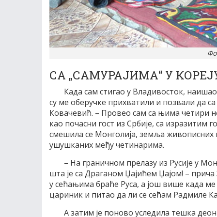
Фо
СА „САМУРАЈИМА“ У КОРЕЈ
Када сам стигао у Владивосток, наишао с
су ме оберучке прихватили и позвали да са
Ковачевић. – Провео сам са њима четири н
као почасни гост из Србије, са изразитим 
смешила се Монголија, земља живописних п
ушушканих међу четинарима.
– На граничном прелазу из Русије у Мо
шта је са Драганом Џајићем Џајом! – прича 
у сећањима браће Руса, а још више када ме 
цариник и питао да ли се сећам Радмиле Ка
А затим је поново уследила тешка деон