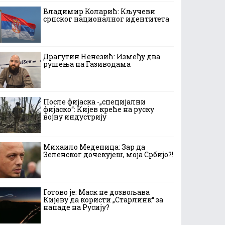
Владимир Коларић: Кључеви
српског националног идентитета
Драгутин Ненезић: Између два
рушења на Газиводама
После фијаска -„специјални
фијаско“: Кијев креће на руску
војну индустрију
Михаило Меденица: Зар да
Зеленског дочекујеш, моја Србијо?!
Готово је: Маск не дозвољава
Кијеву да користи „Старлинк“ за
нападе на Русију?