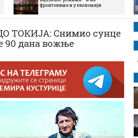
фронтовима и у економији
О ТОКИЈА: Снимио сунце
е 90 дана вожње