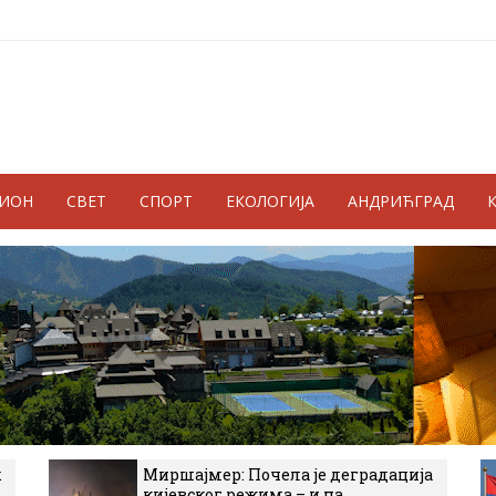
ГИОН
СВЕТ
СПОРТ
ЕКОЛОГИЈА
АНДРИЋГРАД
к
Миршајмер: Почела је деградација
кијевског режима – и на