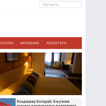
КУЛТУРА
МЕЋАВНИК
РЕПОРТЕРИ
Владимир Коларић: Кључеви
српског националног идентитета