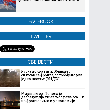
FACEBOOK
TWITTER
СВЕ ВЕСТИ
Руска војска гази: Објављен
снимак са фронта, ослобођено још
једно насеље (ВИДЕО)
Миршајмер: Почела је
деградација кијевског режима – и
на фронтовима и у економији