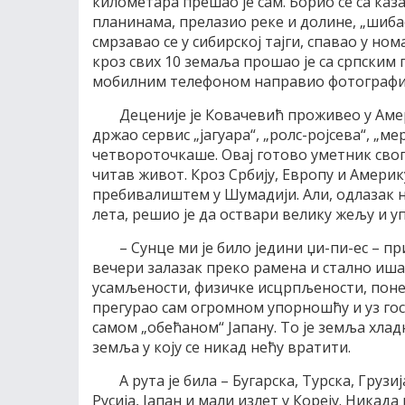
километара прешао је сам. Борио се са ка
планинама, прелазио реке и долине, „шибао
смрзавао се у сибирској тајги, спавао у но
кроз свих 10 земаља прошао је са српским 
мобилним телефоном направио фотографију
Деценије је Ковачевић проживео у Амер
држао сервис „јагуара“, „ролс-ројсева“, „м
четвороточкаше. Овај готово уметник свог
читав живот. Кроз Србију, Европу и Америк
пребивалиштем у Шумадији. Али, одлазак на
лета, решио је да оствари велику жељу и у
– Сунце ми је било једини џи-пи-ес – п
вечери залазак преко рамена и стално иша
усамљености, физичке исцрпљености, понек
прегурао сам огромном упорношћу и уз гос
самом „обећаном“ Јапану. То је земља хладн
земља у коју се никад нећу вратити.
А рута је била – Бугарска, Турска, Грузи
Русија, Јапан и мали излет у Кореју. Никада