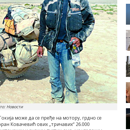
то: Новости
Токија може да се пређе на мотору, грдно се
оран Ковачевић ових „тричавих“ 26.000