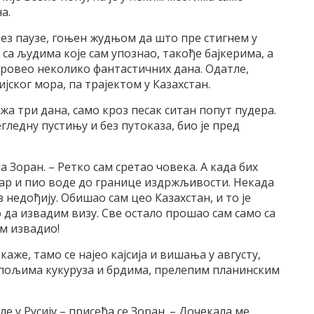
а.
ез паузе, гоњен жудњом да што пре стигнем у
 са људима које сам упознао, такође бајкерима, а
 провео неколико фантастичних дана. Одатле,
ијског мора, па трајектом у Казахстан.
жа три дана, само кроз песак ситан попут пудера.
гледну пустињу и без путоказа, био је пред
 Зоран. – Ретко сам сретао човека. А када бих
ар и пио воде до границе издржљивости. Некада
 недођију. Обишао сам цео Казахстан, и то је
о да извадим визу. Све остало прошао сам само са
м извадио!
каже, тамо се најео кајсија и вишања у августу,
 пољима кукуруза и брдима, прелепим планинским
е у Русију – присећа се Зоран. – Дочекала ме