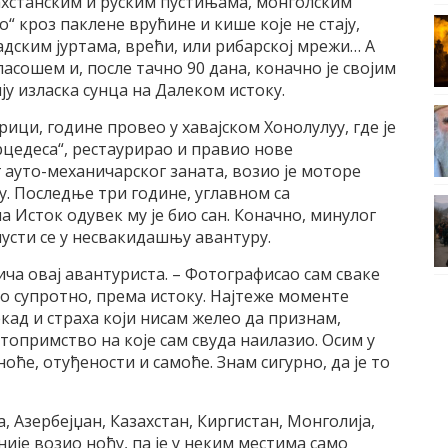
захстанским и руским пустињама, монголским
“ кроз паклене врућине и кише које не стају,
мадским јуртама, врећи, или рибарској мрежи… А
пасошем и, после тачно 90 дана, коначно је својим
 изласка сунца на Далеком истоку.
ици, године провео у хавајском Хонолулуу, где је
ерцедеса“, рестаурирао и правио нове
 ауто-механичарског заната, возио је моторе
у. Последње три године, углавном са
 Исток одувек му је био сан. Коначно, минулог
пусти се у несвакидашњу авантуру.
рича овај авантуриста. – Фотографисао сам сваке
о супротно, према истоку. Најтеже моменте
ад и страха који нисам желео да признам,
топримство на које сам свуда наилазио. Осим у
оће, отуђености и самоће. Знам сигурно, да је то
ја, Азербејџан, Казахстан, Киргистан, Монголија,
 није возио ноћу, па је у неким местима само