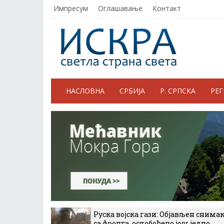
Импресум
Оглашавање
Контакт
НАСЛОВНА
СРБИЈА
Р. СРПСКА
РЕ
Руска војска гази: Објављен снима
са фронта, ослобођено још једно