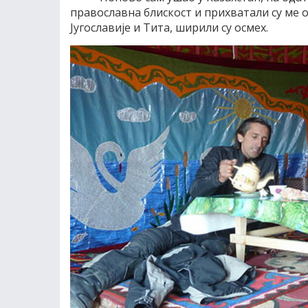
православна блискост и прихватали су ме о
Југославије и Тита, ширили су осмех.