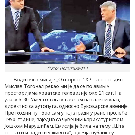
Фото: Политика/ХРТ
Водитељ емисије „Отворено“ ХРТ-а господин
Мислав Тогонал рекао ми је да се појавим у
просторијама хрватске телевизије око 21 сат. На
улазу Б-30. Уместо тога ушао сам на главни улаз,
директно са аутопута, односно Вуковарске авеније.
Претходни пут био сам у тој згради у рано пролеће
1990. године, заједно са чувеним карикатуристом
Јошком Марушићем. Емисија је била на тему „Шта
постати и радити у животу”, а дечја публика у