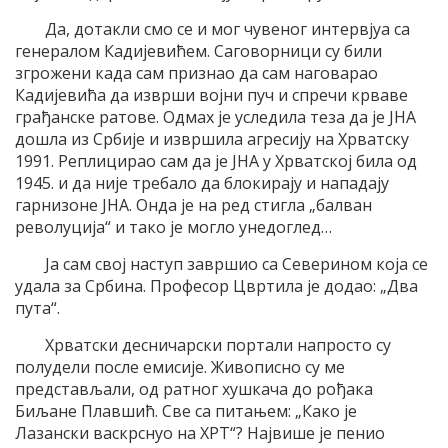
Да, дотакли смо се и мог чувеног интервјуа са
генералом Кадијевићем. Саговорници су били
згрожени када сам признао да сам наговарао
Кадијевића да изврши војни пуч и спречи крваве
грађанске ратове. Одмах је уследила теза да је ЈНА
дошла из Србије и извршила агресију на Хрватску
1991. Реплицирао сам да је ЈНА у Хрватској била од
1945. и да није требало да блокирају и нападају
гарнизоне ЈНА. Онда је на ред стигла „балван
револуција“ и тако је могло унедоглед…
Ја сам свој наступ завршио са Северином која се
удала за Србина. Професор Цвртила је додао: „Два
пута“.
Хрватски десничарски портали напросто су
полудели после емисије. Живописно су ме
представљали, од ратног хушкача до рођака
Биљане Плавшић. Све са питањем: „Како је
Лазански васкрснуо на ХРТ“? Највише је пенио