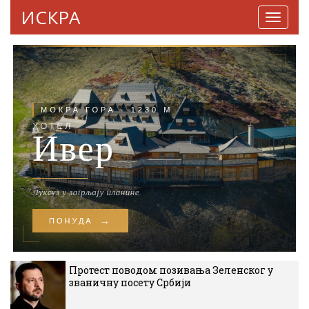
ИСКРА
Навига
Протест поводом позивања Зеленског у
званичну посету Србији