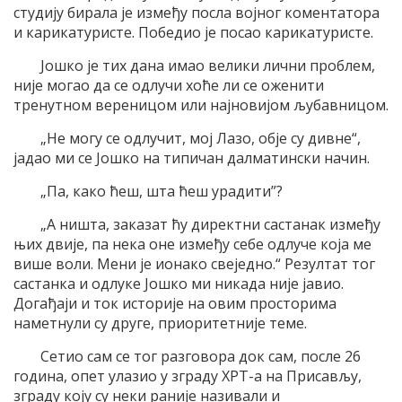
студију бирала је између посла војног коментатора
и карикатуристе. Победио је посао карикатуристе.
Јошко је тих дана имао велики лични проблем,
није могао да се одлучи хоће ли се оженити
тренутном вереницом или најновијом љубавницом.
„Не могу се одлучит, мој Лазо, обје су дивне“,
јадао ми се Јошко на типичан далматински начин.
„Па, како ћеш, шта ћеш урадити”?
„А ништа, заказат ћу директни састанак између
њих двије, па нека оне између себе одлуче која ме
више воли. Мени је ионако свеједно.“ Резултат тог
састанка и одлуке Јошко ми никада није јавио.
Догађаји и ток историје на овим просторима
наметнули су друге, приоритетније теме.
Сетио сам се тог разговора док сам, после 26
година, опет улазио у зграду ХРТ-а на Присављу,
зграду коју су неки раније називали и