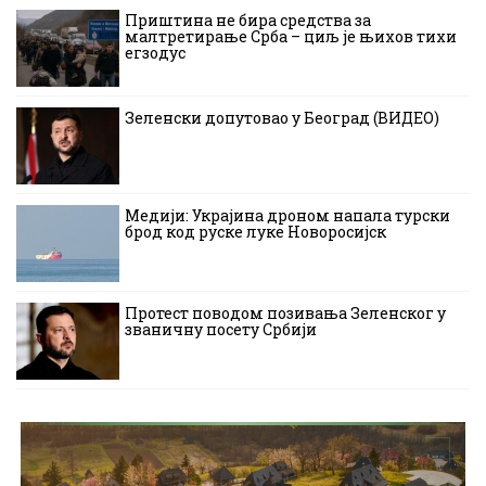
Приштина не бира средства за
малтретирање Срба – циљ је њихов тихи
егзодус
Зеленски допутовао у Београд (ВИДЕО)
Медији: Украјина дроном напала турски
брод код руске луке Новоросијск
Протест поводом позивања Зеленског у
званичну посету Србији