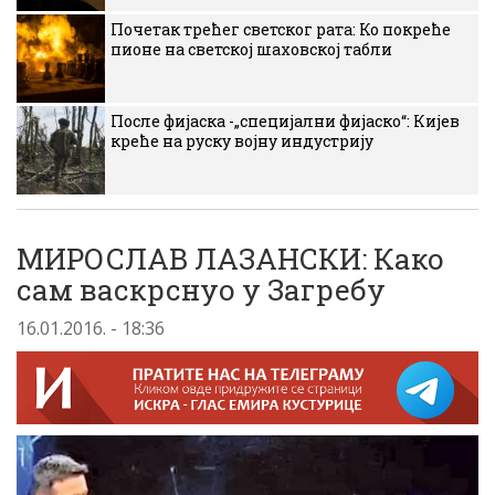
Почетак трећег светског рата: Ко покреће
пионе на светској шаховској табли
После фијаска -„специјални фијаско“: Кијев
креће на руску војну индустрију
МИРОСЛАВ ЛАЗАНСКИ: Како
сам васкрснуо у Загребу
16.01.2016. - 18:36