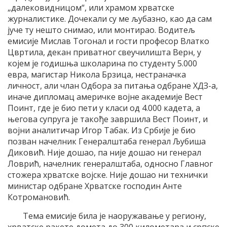
„далековидницом“, или храмом хрватске
журналистике. Дочекали су ме љубазно, као да сам
јуче ту нешто снимао, или монтирао. Водитељ
емисије Мислав Тогонал и гости професор Влатко
Цвртила, декан приватног свеучилишта Верн, у
којем је годишња школарина по студенту 5.000
евра, магистар Никола Брзица, нестраначка
личност, али члан Одбора за питања одбране ХДЗ-а,
иначе дипломац америчке војне академије Вест
Поинт, где је био пети у класи од 4.000 кадета, а
његова супруга је такође завршила Вест Поинт, и
војни аналитичар Игор Табак. Из Србије је био
позван начелник Генералштаба генерал Љубиша
Диковић. Није дошао, па није дошао ни генерал
Ловрић, начелник генералштаба, односно Главног
стожера хрватске војске. Није дошао ни технички
министар одбране Хрватске господин Анте
Котромановић.
Тема емисије била је наоружавање у региону,
хрватске ракете домета до 300 километара и српске