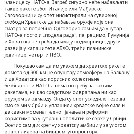
чланице су НАТО-а, Загреб сигурно неће набављати
такве ракете због Италије или Мађарске.
Саговорници су опет инсистирали на сувереној
слободи Хрватске да набавља оружје које она
сматра за потребнo. Одговорио сам им да унутар
НАТО-а постоји „подела рада“, па, рецимо, Румунија
и Хрватска не треба да имају подморнице, други
развијају капацитете АБХО, трећи планинске
јединице, четврти ПВО…
Покушао сам да им укажем да хрватске ракете
домета од 300 км не опуштају атмосферу на Балкану
и да Хрватска као корисник колективне
безбедности НАТО-а нема потребу за таквим
ракетама, ни као средством одвраћања ни као
оружјем за одмазду. Онда су опет уследиле тезе да
смо се ми у Србији уплашили хрватске војне силе и
да сваки моменат њеног јачања и реформи
користимо за унутрашњополитичке сврхе у Србији.
Осетио сам дискретну хрватску амбицију за улогом
војног лидера на бившем југопростору.