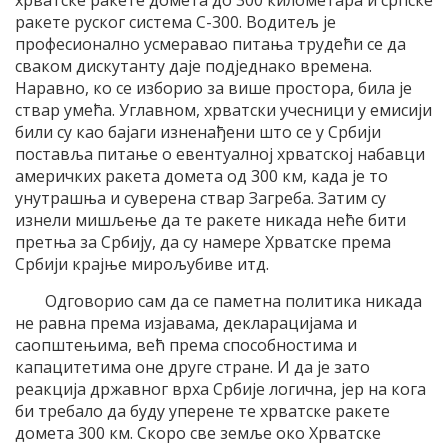
ракете руског система С-300. Водитељ је
професионално усмеравао питања трудећи се да
сваком дискутанту даје подједнако времена.
Наравно, ко се изборио за више простора, била је
ствар умећа. Углавном, хрватски учесници у емисији
били су као бајаги изненађени што се у Србији
поставља питање о евентуалној хрватској набавци
америчких ракета домета од 300 км, када је то
унутрашња и суверена ствар Загреба. Затим су
изнели мишљење да те ракете никада неће бити
претња за Србију, да су намере Хрватске према
Србији крајње мирољубиве итд.
Одговорио сам да се паметна политика никада
не равна према изјавама, декларацијама и
саопштењима, већ према способностима и
капацитетима оне друге стране. И да је зато
реакција државног врха Србије логична, јер на кога
би требало да буду уперене те хрватске ракете
домета 300 км. Скоро све земље око Хрватске