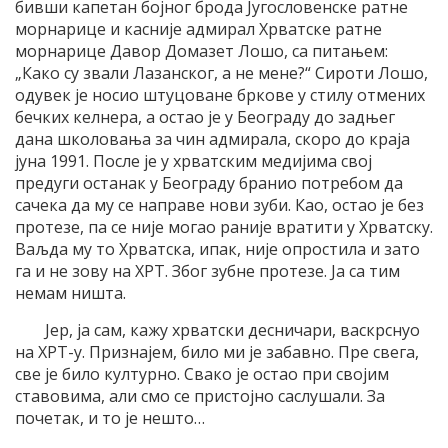
бивши капетан бојног брода Југословенске ратне
морнарице и касније адмирал Хрватске ратне
морнарице Давор Домазет Лошо, са питањем:
„Како су звали Лазанског, а не мене?“ Сироти Лошо,
одувек је носио штуцоване бркове у стилу отмених
бечких келнера, а остао је у Београду до задњег
дана школовања за чин адмирала, скоро до краја
јуна 1991. После је у хрватским медијима свој
предуги останак у Београду бранио потребом да
сачека да му се направе нови зуби. Као, остао је без
протезе, па се није могао раније вратити у Хрватску.
Ваљда му то Хрватска, ипак, није опростила и зато
га и не зову на ХРТ. Због зубне протезе. Ја са тим
немам ништа.
Јер, ја сам, кажу хрватски десничари, васкрснуо
на ХРТ-у. Признајем, било ми је забавно. Пре свега,
све је било културно. Свако је остао при својим
ставовима, али смо се пристојно саслушали. За
почетак, и то је нешто…