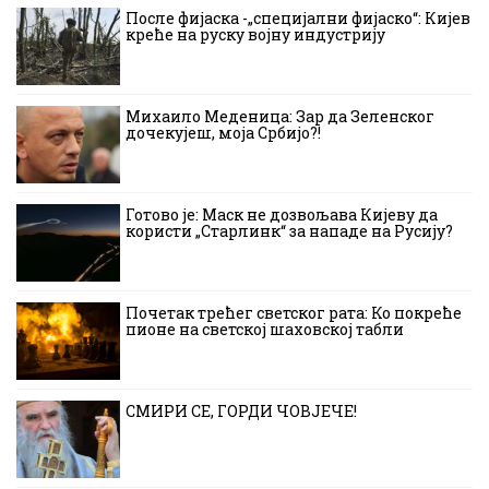
После фијаска -„специјални фијаско“: Кијев
креће на руску војну индустрију
Михаило Меденица: Зар да Зеленског
дочекујеш, моја Србијо?!
Готово је: Маск не дозвољава Кијеву да
користи „Старлинк“ за нападе на Русију?
Почетак трећег светског рата: Ко покреће
пионе на светској шаховској табли
СМИРИ СЕ, ГОРДИ ЧОВЈЕЧЕ!