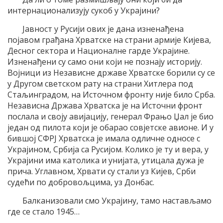
интернационализују сукоб у Украјини?
Јавност у Русији ових је дана изненађена
појавом грађана Хрватске на страни армије Кијева,
Десног сектора и Националне гарде Украјине.
Изненађени су само они који не познају историју.
Војници из Независне државе Хрватске борили су се
у Другом светском рату на страни Хитлера под
Стаљинградом, на Источном фронту није било Срба.
Независна Држава Хрватска је на Источни фронт
послала и своју авијацију, генерал Фрањо Џал је био
један од пилота који је обарао совјетске авионе. И у
бившој СФРЈ Хрватска је имала одличне односе с
Украјином, Србија са Русијом. Колико је ту и вера, у
Украјини има католика и унијата, утицала дужа је
прича. Углавном, Хрвати су стали уз Кијев, Срби
судећи по добровољцима, уз Донбас.
Балканизовали смо Украјину, тамо настављамо
где се стало 1945…