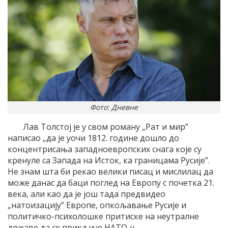
Фото: Дневне
Лав Толстој је у свом роману „Рат и мир”
написао „да је уочи 1812. године дошло до
концентрисања западноевропских снага које су
кренуле са Запада на Исток, ка границама Русије”.
Не знам шта би рекао велики писац и мислилац да
може данас да баци поглед на Европу с почетка 21.
века, али као да је још тада предвидео
„натоизацију” Европе, опкољавање Русије и
политичко-психолошке притиске на неутралне
државе да се прикључе НАТО-у.