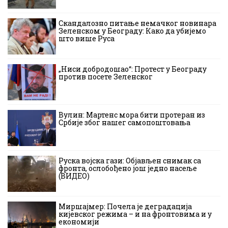
Скандалозно питање немачког новинара
Зеленском у Београду: Како да убијемо
што више Руса
„Ниси добродошао“: Протест у Београду
против посете Зеленског
Вулин: Мартенс мора бити протеран из
Србије због нашег самопоштовања
Руска војска гази: Објављен снимак са
фронта, ослобођено још једно насеље
(ВИДЕО)
Миршајмер: Почела је деградација
кијевског режима – и на фронтовима и у
економији