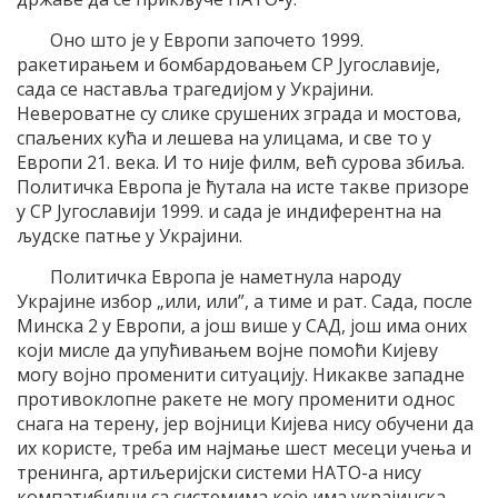
Оно што је у Европи започето 1999.
ракетирањем и бомбардовањем СР Југославије,
сада се наставља трагедијом у Украјини.
Невероватне су слике срушених зграда и мостова,
спаљених кућа и лешева на улицама, и све то у
Европи 21. века. И то није филм, већ сурова збиља.
Политичка Европа је ћутала на исте такве призоре
у СР Југославији 1999. и сада је индиферентна на
људске патње у Украјини.
Политичка Европа је наметнула народу
Украјине избор „или, или”, а тиме и рат. Сада, после
Минска 2 у Европи, а још више у САД, још има оних
који мисле да упућивањем војне помоћи Кијеву
могу војно променити ситуацију. Никакве западне
противоклопне ракете не могу променити однос
снага на терену, јер војници Кијева нису обучени да
их користе, треба им најмање шест месеци учења и
тренинга, артиљеријски системи НАТО-а нису
компатибилни са системима које има украјинска