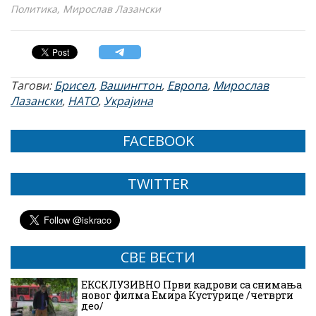
Политика, Мирослав Лазански
Тагови:
Брисел
,
Вашингтон
,
Европа
,
Мирослав
Лазански
,
НАТО
,
Украјина
FACEBOOK
TWITTER
СВЕ ВЕСТИ
ЕКСКЛУЗИВНО Први кадрови са снимања
новог филма Емира Кустурице /четврти
део/