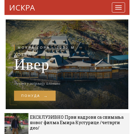
ИСКРА
Навига
ЕКСКЛУЗИВНО Први кадрови са снимања
новог филма Емира Кустурице /четврти
део/