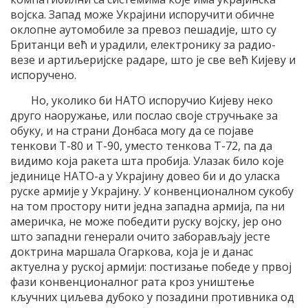
војска. Запад може Украјини испоручити обичне
оклопне аутомобиле за превоз пешадије, што су
Британци већ и урадили, електронику за радио-
везе и артиљеријске радаре, што је све већ Кијеву и
испоручено.
Но, уколико би НАТО испоручио Кијеву неко
друго наоружање, или послао своје стручњаке за
обуку, и на страни Донбаса могу да се појаве
тенкови Т-80 и Т-90, уместо тенкова Т-72, па да
видимо која ракета шта пробија. Улазак било које
јединице НАТО-а у Украјину довео би и до уласка
руске армије у Украјину. У конвенционалном сукобу
на том простору нити једна западна армија, па ни
америчка, не може победити руску војску, јер оно
што западни генерали очито заборављају јесте
доктрина маршала Огаркова, која је и данас
актуелна у руској армији: постизање победе у првој
фази конвенционалног рата кроз уништење
кључних циљева дубоко у позадини противника од