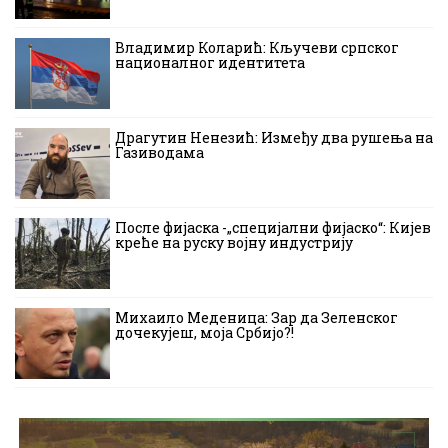
Владимир Коларић: Кључеви српског
националног идентитета
Драгутин Ненезић: Између два рушења на
Газиводама
После фијаска -„специјални фијаско“: Кијев
креће на руску војну индустрију
Михаило Меденица: Зар да Зеленског
дочекујеш, моја Србијо?!