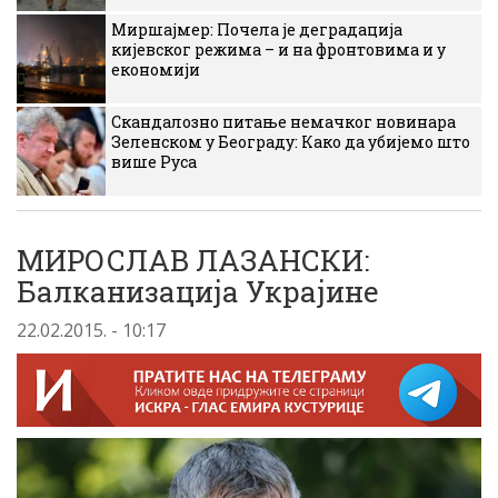
Миршајмер: Почела је деградација
кијевског режима – и на фронтовима и у
економији
Скандалозно питање немачког новинара
Зеленском у Београду: Како да убијемо што
више Руса
МИРОСЛАВ ЛАЗАНСКИ:
Балканизација Украјине
22.02.2015. - 10:17