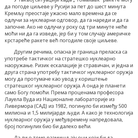
да погоде циљеве у Русији за пет до шест минута
Кремљу преостаје ужасно мало времена да се
одлучи за нуклеарни одговор, да га нареди и да га
започне. Ако не одлучи у року од три минуте неће
моћи ни да га изведе, јер би у том случају америчке
крстареће ракете већ погодиле своје циљеве.
Другим речима, опасна је граница преласка са
употребе тактичког на стратешко нуклеарно
наоружање. Ризик ескалације је стравичан, и једна и
друга страна употребу тактичког нуклеарног оружја
могу да протумаче као увод у кориштење
стратешког нуклеарног оружја. А онда је планети
само Богу помоћи. Према проценама професора
Лауела Вуда из Националне лабораторије из
Ливермора (САД) из 1982, погинуло би између 500
милиона и 1,5 милијарде људи. А како је технологија
нуклеарног оружја у међувремену напредовала,
број погинулих био би далеко већи.
Да ли о томе размишљају они који би да