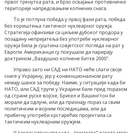
првог тренутка рата, и брзо освајање противничке
територије напредовањем копнених снага.
То је потпуна победа у првој фази рата, победа
без кориштења тактичког нуклеарног оружја.
Стратегија офанзиве са циљем дубоког продора у
позадину непријатеља без употребе нуклеарног
оружја била је суштина совјетског погледа на рат у
Европи. Американци су покушали да парирају
доктрином „Ваздушно-копнене битке 2000”.
Управо зато ни САД ни НАТО неће слати своје
снаге у Украјину, јер у конвенционалном рату
немају шансе за победу. Наиме, у ситуацији када би
НАТО, или САД трупе у Украјини биле пред поразом
од стране руске војске, Брисел и Вашингтон би
морали да одлуче, или да признају пораз са свим
политичким и војним последицама, или да
прибегну употреби крстарећих пројектила са
тактичким нуклеарним оружјем.
У таквој ситуацији када „ томахавк” ракете могу