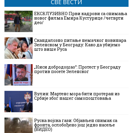
СВЕ ВЕСТИ
ЕКСКЛУЗИВНО Први кадрови са снимања
новог филма Емира Кустурице /четврти
део/
Скандалозно питање немачког новинара
Зеленском у Београду: Како да убијемо
што више Руса
„Ниси добродошао“: Протест у Београду
против посете Зеленског
Вулин: Мартенс мора бити протеран из
Србије због нашег самопоштовања
Руска војска гази: Објављен снимак са
фронта, ослобођено још једно насеље
(ВИДЕО)