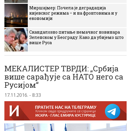
Миршајмер: Почела је деградација
кијевског режима – и на фронтовима и у
економији
Скандалозно питање немачког новинара
Зеленском у Београду: Како да убијемо што
више Руса
МЕКАЛИСТЕР ТВРДИ: „Србија
више сарађује са НАТО него са
Русијом“
17.11.2016. - 8:33