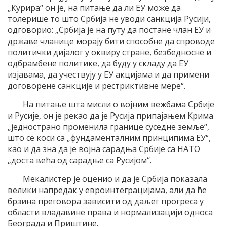
„Курира“ он је, на питање да ли ЕУ може да
толерише то што Србија не уводи санкција Русији,
одговорио: „Србија је на путу да постане члан ЕУ и
државе чланице морају бити способне да спроводе
политички дијалог у оквиру стране, безбедносне и
одбрамбене политике, да буду у складу да ЕУ
изјавама, да учествују у ЕУ акцијама и да примени
договорене санкције и рестриктивне мере“.
На питање шта мисли о војним вежбама Србије
и Русије, он је рекао да је Русија припајањем Крима
„једнострано променила границе суседне земље“,
што се коси са „фундаменталним принципима ЕУ“,
као и да зна да је војна сарадња Србије са НАТО
„доста већа од сарадње са Русијом“.
Мекалистер је оценио и да је Србија показала
велики напредак у евроинтеграцијама, али да ће
брзина преговора зависити од даљег прогреса у
области владавине права и нормализацији односа
Београда и Приштине.