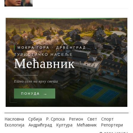
Насловна
Србија
Р. Српска
Регион
Свет
Спорт
Екологија
Андрићград
Култура
Мећавник
Репортери