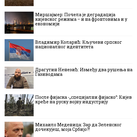
Миршајмер: Почела је деградација
кијевског режима – и на фронтовима и у
економији
Владимир Коларић: Кључеви српског
националног идентитета
Драгутин Ненезић: Између два рушења на
Газиводама
После фијаска -„специјални фијаско“: Кијев
креће на руску војну индустрију
Михаило Меденица: Зар да Зеленског
дочекујеш, моја Србијо?!