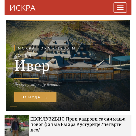
ИСКРА
Навига
ЕКСКЛУЗИВНО Први кадрови са снимања
новог филма Емира Кустурице /четврти
део/