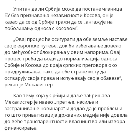
Упитан да ли Србија може да постане чланица
ЕУ без признавања независности Косова, он је
казао да се од Србије тражи да се „ангажује на
побољшању односа с Косовом“.
„Овај процес ће осигурати да обе земље наставе
своје европске путеве, док би избегавање довело
до међусобног блокирања у овим напорима. Овај
процес треба да води до нормализација односа
Србије и Косова до краја српских преговора око
придруживања, тако да обе стране могу да
остварују своја права и испуњавају своје обавезе“,
рекао је Мекалистер.
Као тему која у Србији и даље забрињава
Мекалистер је навео „претње, насиље и
застрашивање новинара“ и додао да је проблем и
то што приватизација државних медија није довела
до веће транспарентности власништва или извора
финансирања.