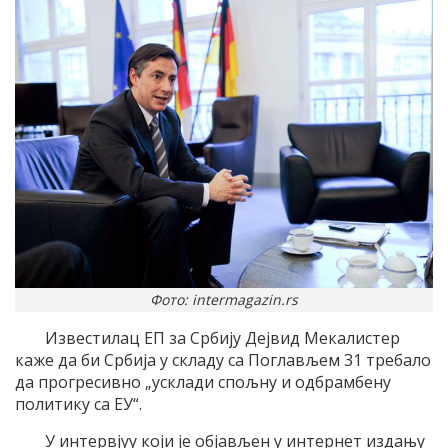
Фото: intermagazin.rs
Известилац ЕП за Србију Дејвид Мекалистер
каже да би Србија у складу са Поглављем 31 требало
да прогресивно „усклади спољну и одбрамбену
политику са ЕУ“.
У интервјуу који је објављен у интернет издању