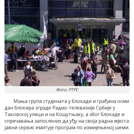
Фото: РТРС
Мања група студената у блокади и грађана осми
дан блокира зграде Радио-телевизије Србије у
Таковској улици и на Кошутњаку, а због блокаде и
спречавања запослених да уђу на своја радна мјеста
јавни сервис емитује програм по измијењеној шеми.