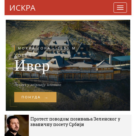
ИСКРА
Навига
Протест поводом позивања Зеленског у
званичну посету Србији