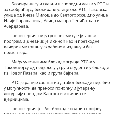
Блокирани су и главни и споредни улази у РТС и
за саобраћај су блокиране улице око РТС, Таковска
улица од Кнеза Милоша до Светогорске, дио улице
Илије Гарашанина, Улица мајора Тепића, као и
Абердарева.
Јавни сервис ни јутрос не емитује јутарњи
програм, а Дневник је и синоћ као и претходне
вечери емитован у скраћеном издању и без
презентера.
Међу учесницима блокаде зграде РТС-а у
Таковској су од недјеље ујутру и студенти у блокади
из Новог Пазара, као и група бајкера.
РТС је раније саопштио да због блокаде није био
у могућности да преноси поноћну и јутарању
литургију поводом Васкрса и извинио се
вјерницима.
Јавни сервис је због блокаде поднио пријаву