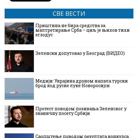
СВЕ ВЕСТИ
Приштина не бира средства за
малтретирање Срба – циљ је њихов тихи
егзодус
Зеленски допутовао у Београд (ВИДЕО)
Медији: Украјина дроном напала турски
брод код руске луке Новоросијск
Протест поводом позивања Зеленског у
званичну посету Србији
Саопштење поводом резултата конкурса