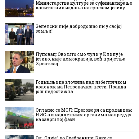
Министарства културе за суфинансирање
капиталних издања на српском језику
Зеленски није добродошао ни у својој
земљи!
Пуповац: Ово што смо чули у Книну је
језиво, није демократија, већ пријетња
Хрватској
Годишњица злочина над избегличком
колоном на Петровачкој цести: Правда
још недостижна
Огласио се МОЛ: Преговори са продавцем
НИС-а и надлежним органима напредују
ка завршној фази
Од „Олује“ до Сребренице: Како се