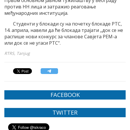
Првом основном јавном тужилаштву у Београду
против НН лица и затражио реаговање
међународних институција.
Студенти у блокади су на почетку блокаде РТС,
14. априла, навели да ће блокада трајати „док се не
распише нови конкурс за чланове Савјета РЕМ-а
или док се не угаси РТС“.
RTRS, Tanjug
FACEBOOK
TWITTER