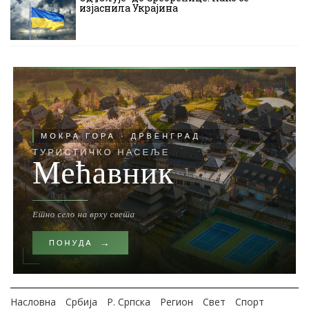
изјаснила Украјина
Насловна
Србија
Р. Српска
Регион
Свет
Спорт