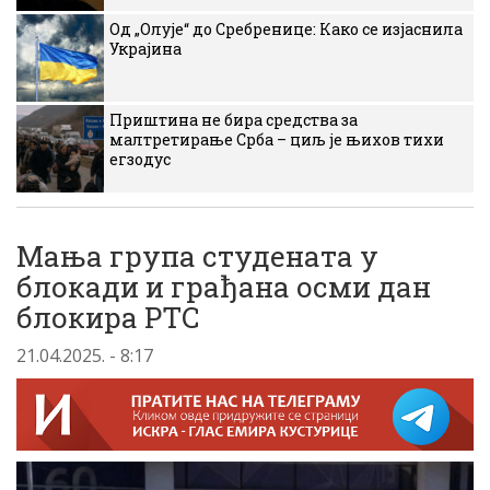
Од „Олује“ до Сребренице: Како се изјаснила
Украјина
Приштина не бира средства за
малтретирање Срба – циљ је њихов тихи
егзодус
Мања група студената у
блокади и грађана осми дан
блокира РТС
21.04.2025. - 8:17