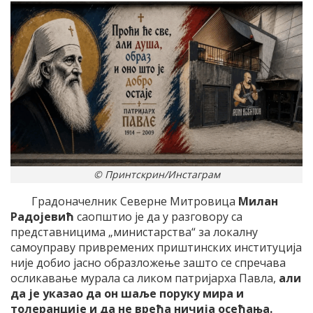
© Принтскрин/Инстаграм
Градоначелник Северне Митровица
Милан
Радојевић
саопштио је да у разговору са
представницима „министарства“ за локалну
самоуправу привремених приштинских институција
није добио јасно образложење зашто се спречава
осликавање мурала са ликом патријарха Павла,
али
да је указао да он шаље поруку мира и
толеранције и да не вређа ничија осећања.