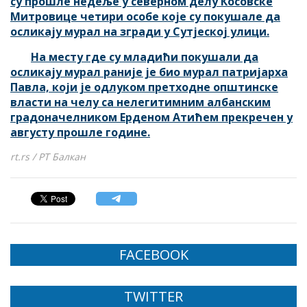
су прошле недеље у северном делу Косовске
Митровице четири особе које су покушале да
осликају мурал на згради у Сутјеској улици.
На месту где су младићи покушали да
осликају мурал раније је био мурал патријарха
Павла, који је одлуком претходне општинске
власти на челу са нелегитимним албанским
градоначелником Ерденом Атићем прекречен у
августу прошле године.
rt.rs / РТ Балкан
FACEBOOK
TWITTER