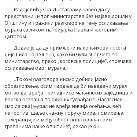
Радојевић је на Инстаграму навео да су
представници тог министарства без најаве дошли у
Општину и тражили разговор на тему осликавања
мурала са ликом патријарха Павла и његовим
цитатом.
Додао је да ду примљени иако њихова посета
није била најављена, како би чули због чега то
министарство, преко „косовске полиције“, спречава
осликавање овог мурала.
„Током разговора нисмо добили јасно
образложење, осим тврдње да би наведени мурал
могао да ‘вређа припаднике мањинских заједница и
верска осећања појединих суграђана’. Нагласили
смо да овај мурал не вређа ничија осећања, већ
напротив, шаље снажну поруку мира, помирења,
толеранције и међусобног поштовања свим
грађанима наше општине“, рекао је он.