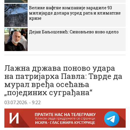
Велике нафтне компаније зарадиле 93
милијарде долара усред рата и климатске
кризе
Дејан Баљошевић: Синовљево ново одело
Лажна држава поново удара
на патријарха Павла: Тврде да
мурал вређа осећања
„појединих суграђана“
03.07.2026. - 9:22