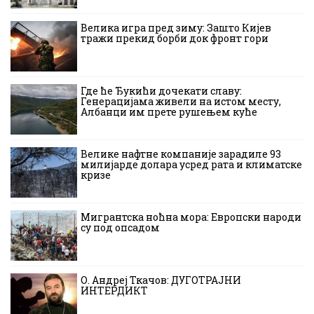
Велика игра пред зиму: Зашто Кијев
тражи прекид борби док фронт гори
Где ће Ђукићи дочекати славу:
Генерацијама живели на истом месту,
Албанци им прете рушењем куће
Велике нафтне компаније зарадиле 93
милијарде долара усред рата и климатске
кризе
Мигрантска ноћна мора: Европски народи
су под опсадом
О. Андреј Ткачов: ДУГОТРАЈНИ
ИНТЕРДИКТ