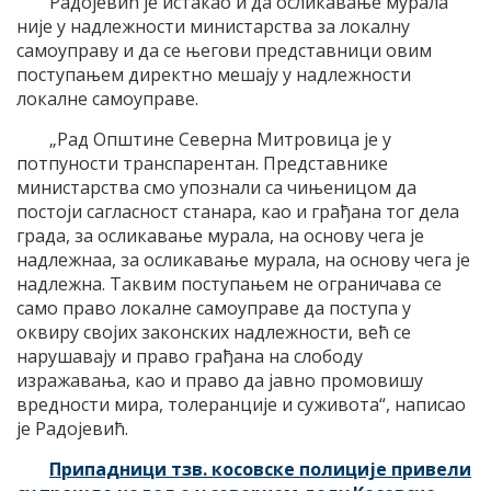
Радојевић је истакао и да осликавање мурала
није у надлежности министарства за локалну
самоуправу и да се његови представници овим
поступањем директно мешају у надлежности
локалне самоуправе.
„Рад Општине Северна Митровица је у
потпуности транспарентан. Представнике
министарства смо упознали са чињеницом да
постоји сагласност станара, као и грађана тог дела
града, за осликавање мурала, на основу чега је
надлежнаа, за осликавање мурала, на основу чега је
надлежна. Таквим поступањем не ограничава се
само право локалне самоуправе да поступа у
оквиру својих законских надлежности, већ се
нарушавају и право грађана на слободу
изражавања, као и право да јавно промовишу
вредности мира, толеранције и суживота“, написао
је Радојевић.
Припадници тзв. косовске полиције привели