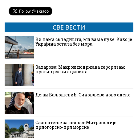
СВЕ ВЕСТИ
Ви нама складишта, ми вама луке: Како је
Украјина остала без мора
Захарова: Макрон подржава тероризам
против руских цивила
Дејан Баљошевић: Синовљево ново одело
Саопштење за јавност Митрополије
црногорско-приморске