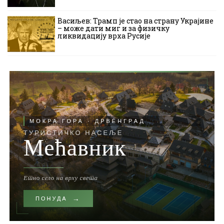
Васиљев: Трамп је стао на страну Украјине
– може дати миг и за физичку
ликвидацију врха Русије