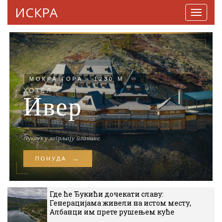
ИСКРА
Навига
Где ће Ђукићи дочекати славу:
Генерацијама живели на истом месту,
Албанци им прете рушењем куће