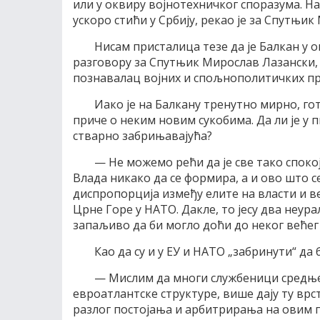
или у оквиру војнотехничког споразума. На
ускоро стићи у Србију, рекао је за Спутњи
Нисам присталица тезе да је Балкан у о
разговору за Спутњик Мирослав Лазански,
познавалац војних и спољнополитичких пр
Иако је на Балкану тренутно мирно, го
приче о неким новим сукобима. Да ли је у п
стварно забрињавајућа?
— Не можемо рећи да је све тако спокој
Влада никако да се формира, а и ово што се
диспропорција између елите на власти и ве
Црне Горе у НАТО. Дакле, то јесу два неура
запаљиво да би могло доћи до неког већег 
Као да су и у ЕУ и НАТО „забринути“ да
— Мислим да многи службеници средњег 
евроатлантске структуре, више дају ту врст
разлог постојања и арбитрирања на овим 