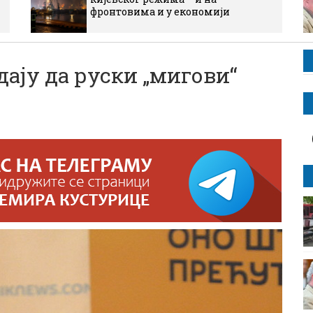
фронтовима и у економији
ају да руски „мигови“