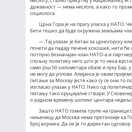
неслогу, стално присутну у националној ист
државност — нема неслоге, а како то проме
социолога.
Црна Гора је на прагу уласка у НАТО. Ч
бити тешко да буде окружена земљама чла
— Тај улазак је битан за црногорску ел
почети да падају печене кокошке, нити ће 
потпуно безначајан члан НАТО-а и партнер.
спољну политику него што је то нека врста
само још 50 километара обале и луку Бар, 
не могу да уплове. Алијанса је овим пријем
питање за Москву јесте како су се они то 
изгласао улазак у НАТО. Нико од политичар
питању тако круцијалне ствари. У Словениј
о радном времену шопинг центара недељо
Зашто НАТО гомила трупе на граници са 
чињеницу да Москва нема претензије ка По
број војника. Да ли је то директан одговор