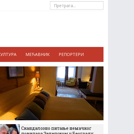
КУЛТУРА
МЕЋАВНИК
РЕПОРТЕРИ
Скандалозно питање немачког
новинара Зеленском у Београду: