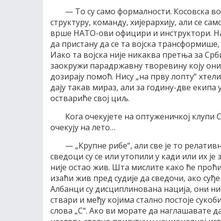
— То су само формалности. Косовска во
структуру, команду, хијерархију, али се са
врше НАТО-ови официри и инструктори. Н
да пристану да се та војска трансформише, 
Иако та војска није никаква претња за Ср
заокружи парадржавну творевину коју они
дозирају помоћ. Нису „на прву лопту“ хте
дају такав мираз, али за годину-две екипа
оствариће свој циљ.
Кога очекујете на оптуженичкој клупи 
очекују на лето…
— „Крупне рибе“, али све је то релатив
сведоци су се или утопили у кади или их је
није остао жив. Шта мислите како ће проћи
изаћи жив пред судије да сведочи, ако суђ
Албанци су дисциплинована нација, они нис
ствари и међу којима стално постоје сукоби
слова „С“. Ако ви морате да наглашавате д