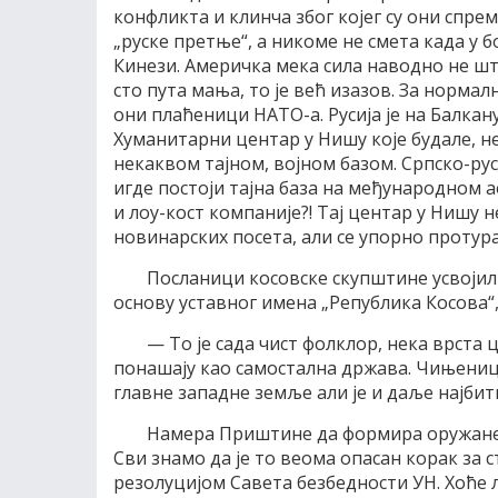
конфликта и клинча због којег су они спрем
„руске претње“, а никоме не смета када у
Кинези. Америчка мека сила наводно не ште
сто пута мања, то је већ изазов. За нормал
они плаћеници НАТО-а. Русија је на Балкан
Хуманитарни центар у Нишу које будале, н
некаквом тајном, војном базом. Српско-рус
игде постоји тајна база на међународном а
и лоу-кост компаније?! Тај центар у Нишу н
новинарских посета, али се упорно протура 
Посланици косовске скупштине усвојили
основу уставног имена „Република Косова“
— То је сада чист фолклор, нека врста 
понашају као самостална држава. Чињеница 
главне западне земље али је и даље најбит
Намера Приштине да формира оружане сн
Сви знамо да је то веома опасан корак за с
резолуцијом Савета безбедности УН. Хоће 