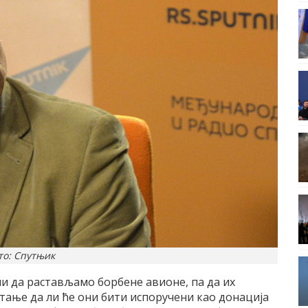
то: Спутњик
и да растављамо борбене авионе, па да их
тање да ли ће они бити испоручени као донација