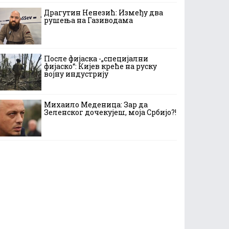
Драгутин Ненезић: Између два
рушења на Газиводама
После фијаска -„специјални
фијаско“: Кијев креће на руску
војну индустрију
Михаило Меденица: Зар да
Зеленског дочекујеш, моја Србијо?!