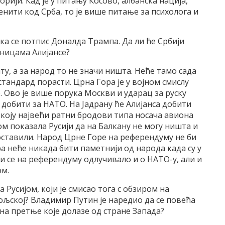
орији. Кад је у питању Косово, албанска нација,
нити код Срба, то је више питање за психолога и
ека се потпис Доналда Трампа. Да ли ће Србији
ницама Алијансе?
иту, а за народ то не значи ништа. Неће тамо сада
стандард порасти. Црна Гора је у војном смислу
 Ово је више порука Москви и ударац за руску
 добити за НАТО. На Јадрану ће Алијанса добити
у коју највећи ратни бродови типа носача авиона
ом показала Русији да на Балкану не могу ништа и
поставили. Народ Црне Горе на референдуму не би
а неће никада бити паметнији од народа када су у
и се на референдуму одлучивало и о НАТО-у, али и
м.
Русијом, који је смисао тога с обзиром на
љској? Владимир Путин је наредио да се повећа
 на претње које долазе од стране Запада?