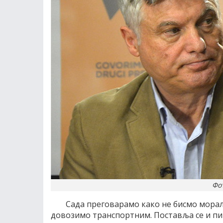
Фо
Сада преговарамо како не бисмо морал
довозимо транспортним. Поставља се и пи