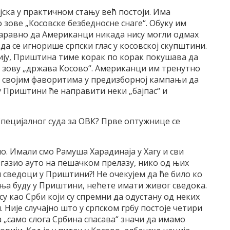
јска у практичном стању већ постоји. Има
мо зове „Косовске безбедносне снаге“. Обуку им
аравно да Американци никада нису могли одмах
да се игнорише српски глас у косовској скупштини.
бију, Приштина тиме корак по корак покушава да
 зову „држава Косово“. Американци им тренутно
ли својим фаворитима у предизборној кампањи да
 у Приштини ће направити неки „бајпас“ и
Специјалног суда за ОВК? Прве оптужнице се
но. Имали смо Рамуша Харадинаја у Хагу и сви
 згазио ауто на пешачком прелазу, нико од њих
 сведоци у Приштини?! Не очекујем да ће било ко
ења буду у Приштини, нећете имати живог сведока.
у као Срби који су спремни да одустану од неких
. Није случајно што у српском грбу постоје четири
а „само слога Србина спасава“ значи да имамо