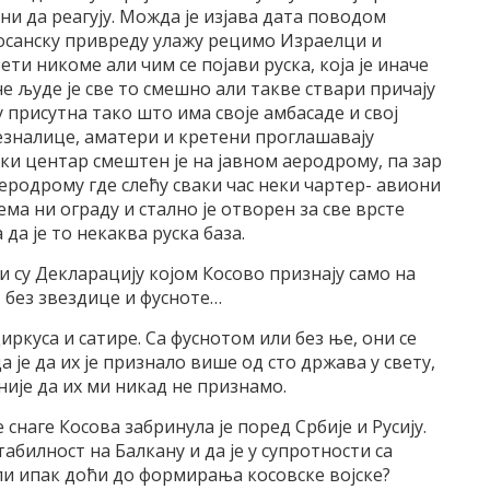
ни да реагују. Можда је изјава дата поводом
 босанску привреду улажу рецимо Израелци и
ти никоме али чим се појави руска, која је иначе
не људе је све то смешно али такве ствари причају
у присутна тако што има своје амбасаде и свој
езналице, аматери и кретени проглашавају
ки центар смештен је на јавном аеродрому, па зар
еродрому где слећу сваки час неки чартер- авиони
ема ни ограду и стално је отворен за све врсте
да је то некаква руска база.
 су Декларацију којом Косово признају само на
, без звездице и фусноте…
циркуса и сатире. Са фуснотом или без ње, они се
је да их је признало више од сто држава у свету,
није да их ми никад не признамо.
аге Косова забринула је поред Србије и Русију.
табилност на Балкану и да је у супротности са
ли ипак доћи до формирања косовске војске?