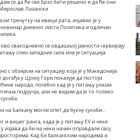
дам се да ће све брзо бити решено и да ће они
к Мирослав Лазански
вом тренутку на ивици рата, изјавио је у
 новинар дневног листа Политика и одличан
илика.
тово свакодневно се овдашњој јавности сервирају
итању спин западних сила или је ситуација
но с обзиром на ситуацију која је у Македонији.
 догађа у Црној Гори показује да постоји
ћине народа, посебно кад је у питању улазак
лгична подручја, али не видим да је то толико
сукоба.
 би на Балкану могли опет да букну сукоби…
и вишег ранга, када је у питању ЕУ и неке
у изјава да би на неки начин оправдали свој
просторима. Кад би балканским народима и