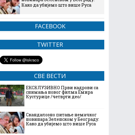
Како да убијемо што више Руса
FACEBOOK
TWITTER
СВЕ ВЕСТИ
ЕКСКЛУЗИВНО Први кадрови са
снимања новог филма Емира
Кустурице /четврти део/
Скандалозно питање немачког
новинара Зеленском у Београду:
Како да убијемо што више Руса