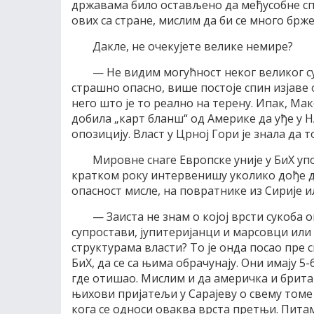
државама било остављено да међусобне с
ових са стране, мислим да би се много бр
Дакле, не очекујете велике немире?
— Не видим могућност неког великог сук
страшно опасно, више постоје спин изјав
него што је то реално на терену. Ипак, Мак
добила „карт бланш“ од Америке да уђе у Н
опозицију. Власт у Црној Гори је знала да
Мировне снаге Европске уније у БиХ уп
кратком року интервенишу уколико дође до
опасност мисле, на повратнике из Сирије и
— Заиста не знам о којој врсти сукоба 
супростави, јупитеријанци и марсовци или 
структурама власти? То је онда посао пре
БиХ, да се са њима обрачунају. Они имају 5-6
где отишао. Мислим и да америчка и британ
њихови пријатељи у Сарајеву о свему томе 
кога се односи оваква врста претњи. Питам 