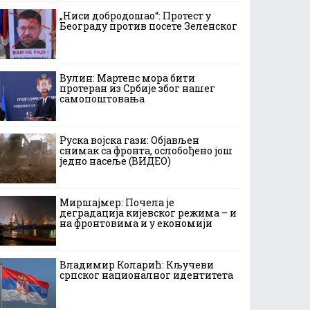
„Ниси добродошао“: Протест у
Београду против посете Зеленског
Вулин: Мартенс мора бити
протеран из Србије због нашег
самопоштовања
Руска војска гази: Објављен
снимак са фронта, ослобођено још
једно насеље (ВИДЕО)
Миршајмер: Почела је
деградација кијевског режима – и
на фронтовима и у економији
Владимир Коларић: Кључеви
српског националног идентитета