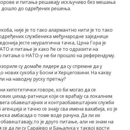
порове и питања решавају искључиво без мешања
же дошло до одређених решења.
оба, ниje је то тако алармантно нити је то тако
е одређених службеника међународне заједнице
едонија јесте неуралгична тачка, Црна Гора је
АТО и питање је како ће се то одразити на
 то питање о НАТО-у не би прошло на референдуму.
озориле су домаће лидере да су спремне да у
 нових сукоба у Босни и Херцеговини. На какву
ли на наводну руску претњу?
они хипотетички говоре, ко би могао да се
ових џихад-ратници који се враћају са локалним
 свега обавештајних и контраобавештајних служби
 агенција и тачно се знају сва имена вахабија, ко је
ска амбасада о томе воде рачуна. Да ли их
обавештавају,то је друго питање, али не знам на
се да ли су Сарајево и Бањалука у таквој врсти