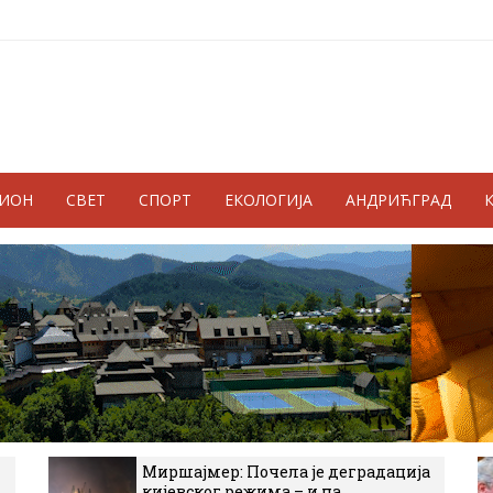
ГИОН
СВЕТ
СПОРТ
ЕКОЛОГИЈА
АНДРИЋГРАД
Миршајмер: Почела је деградација
кијевског режима – и на