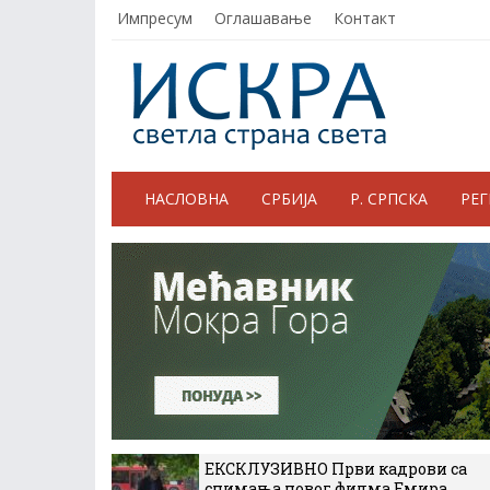
Импресум
Оглашавање
Контакт
НАСЛОВНА
СРБИЈА
Р. СРПСКА
РЕ
ЕКСКЛУЗИВНО Први кадрови са
снимања новог филма Емира