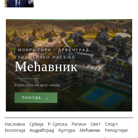
Насловна
Србија
Р. Српска
Регион
Свет
Спорт
Екологија
Андрићград
Култура
Мећавник
Репортери