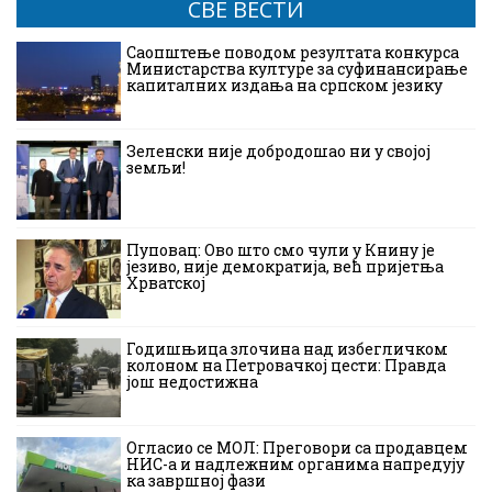
СВЕ ВЕСТИ
Саопштење поводом резултата конкурса
Министарства културе за суфинансирање
капиталних издања на српском језику
Зеленски није добродошао ни у својој
земљи!
Пуповац: Ово што смо чули у Книну је
језиво, није демократија, већ пријетња
Хрватској
Годишњица злочина над избегличком
колоном на Петровачкој цести: Правда
још недостижна
Огласио се МОЛ: Преговори са продавцем
НИС-а и надлежним органима напредују
ка завршној фази