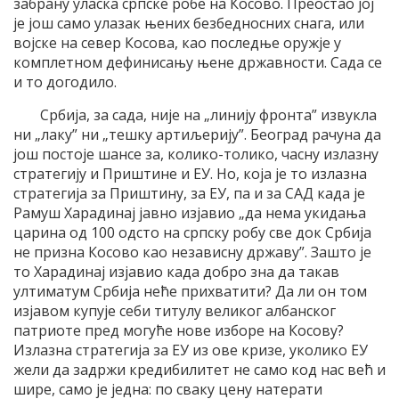
забрану уласка српске робе на Косово. Преостао јој
је још само улазак њених безбедносних снага, или
војске на север Косова, као последње оружје у
комплетном дефинисању њене државности. Сада се
и то догодило.
Србија, за сада, није на „линију фронта” извукла
ни „лаку” ни „тешку артиљерију”. Београд рачуна да
још постоје шансе за, колико-толико, часну излазну
стратегију и Приштине и ЕУ. Но, која је то излазна
стратегија за Приштину, за ЕУ, па и за САД када је
Рамуш Харадинај јавно изјавио „да нема укидања
царина од 100 одсто на српску робу све док Србија
не призна Косово као независну државу”. Зашто је
то Харадинај изјавио када добро зна да такав
ултиматум Србија неће прихватити? Да ли он том
изјавом купује себи титулу великог албанског
патриоте пред могуће нове изборе на Косову?
Излазна стратегија за ЕУ из ове кризе, уколико ЕУ
жели да задржи кредибилитет не само код нас већ и
шире, само је једна: по сваку цену натерати