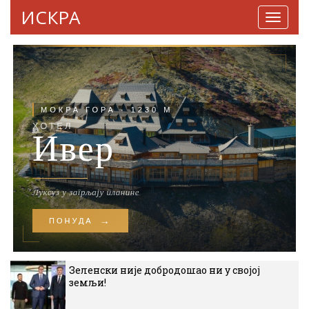
ИСКРА
Навига
Зеленски није добродошао ни у својој
земљи!