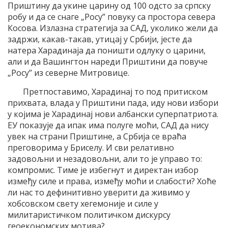
Приштину да укине царину од 100 одсто за српску
робу и да се снаге „Росу” повуку са простора севера
Косова. Излазна стратегија за САД, уколико жели да
задржи, какав-такав, утицај у Србији, јесте да
натера Харадинаја да поништи одлуку о царини,
али и да Вашингтон нареди Приштини да повуче
„Росу” из северне Митровице.
Претпоставимо, Харадинај то под притиском
прихвата, влада у Приштини пада, иду нови избори
у којима је Харадинај нови албански суперпатриота.
ЕУ показује да ипак има полуге моћи, САД да нису
увек на страни Приштине, а Србија се враћа
преговорима у Бриселу. И сви релативно
задовољни и незадовољни, али то је управо то:
компромис. Тиме је избегнут и директан избор
између силе и права, између моћи и слабости? Хоће
ли нас то дефинитивно уверити да живимо у
хобсовском свету хегемоније и силе у
милитаристичком политичком дискурсу
геоекономских мотива?