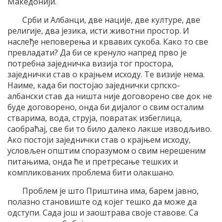
Македонији.
Срби и Албанци, две нације, две културе, две
религије, два језика, исти животни простор. И
наслеђе неповерења и крвавих сукоба. Како то све
превладати? Да би се кренуло напред прво је
потребна заједничка визија тог простора,
заједнички став о крајњем исходу. Те визије нема.
Наиме, када би постојао заједнички српско-
албански став да ништа није договорено све док не
буде договорено, онда би дијалог о свим осталим
стварима, вода, струја, повратак избеглица,
саобраћај, све би то било далеко лакше изводљиво.
Ако постоји заједнички став о крајњем исходу,
условљен општим споразумом о свим нерешеним
питањима, онда ће и претресање тешких и
компликованих проблема бити олакшано.
Проблем је што Приштина има, барем јавно,
полазно становиште од којег тешко да може да
одступи. Сада још и заоштрава своје ставове. Са