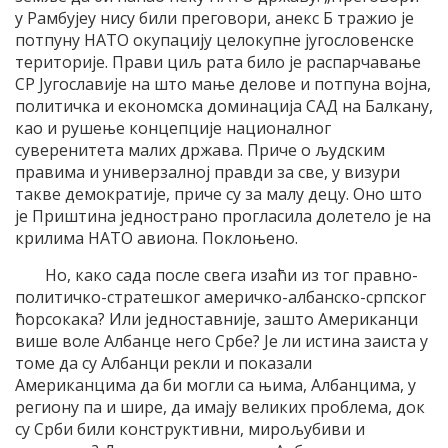
у Рамбујеу нису били преговори, анекс Б тражио је
потпуну НАТО окупацију целокупне југословенске
територије. Прави циљ рата било је распарчавање
СР Југославије на што мање делове и потпуна војна,
политичка и економска доминација САД на Балкану,
као и рушење концепције националног
суверенитета малих држава. Приче о људским
правима и универзалној правди за све, у визури
такве демократије, приче су за малу децу. Оно што
је Приштина једнострано прогласила долетело је на
крилима НАТО авиона. Поклоњено.
Но, како сада после свега изаћи из тог правно-
политичко-стратешког америчко-албанско-српског
ћорсокака? Или једноставније, зашто Американци
више воле Албанце него Србе? Је ли истина заиста у
томе да су Албанци рекли и показали
Американцима да би могли са њима, Албанцима, у
региону па и шире, да имају великих проблема, док
су Срби били конструктивни, мирољубиви и