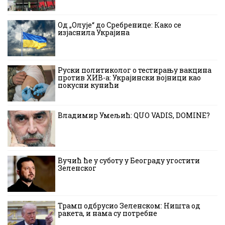
Од „Олује“ до Сребренице: Како се
изјаснила Украјина
Руски политиколог о тестирању вакцина
против ХИВ-а: Украјински војници као
покусни кунићи
Владимир Умељић: QUO VADIS, DOMINE?
Вучић ће у суботу у Београду угостити
Зеленског
Трамп одбрусио Зеленском: Ништа од
ракета, и нама су потребне