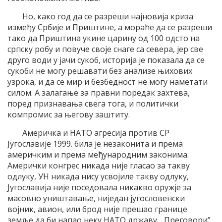
Но, како год да се разреши најновија криза
између Србије и Приштине, а мораће да се разреши
тако да Приштина укине царину од 100 одсто на
српску робу и повуче своје снаге са севера, јер све
друго води у јачи сукоб, историја је показала да се
сукоби не могу решавати без анализе њихових
узрока, и да се мир и безбедност не могу наметати
силом. А залагање за правни поредак захтева,
поред признавања свега тога, и политички
компромис за његову заштиту.
Америчка и НАТО агресија против СР
Југославије 1999. била је незаконита и према
америчким и према међународним законима.
Амерички конгрес никада није гласао за такву
одлуку, УН никада нису усвојиле такву одлуку,
Југославија није поседовала никакво оружје за
масовно уништавање, ниједан југословенски
војник, авион, или брод није прешао границе
земље да би напао неку НАТО државу. „Преговори”