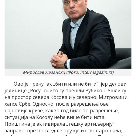
Мирослав Лазански (Фото: intermagazin.rs)
Ово је тренутак „бити или не бити”, јер делови
јединице „Росу” очито су прешли Рубикон. Ушли су
на простор севера Косова и у северној Митровици
хапсе Србе. Односно, после разрешења ове
најновије кризе, какво год било то разрешење,
ситуација на Косову неће више бити иста.
Приштина је активирала „тешку артиљерију”,
заправо, претпоследње оружје из свог арсенала,