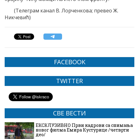
(Телеграм канал В. Лорченкова; превео Ж.
Никчевић)
FACEBOOK
TWITTER
СВЕ ВЕСТИ
ЕКСКЛУЗИВНО Први кадрови са снимања
новог филма Емира Кустурице /четврти
део/