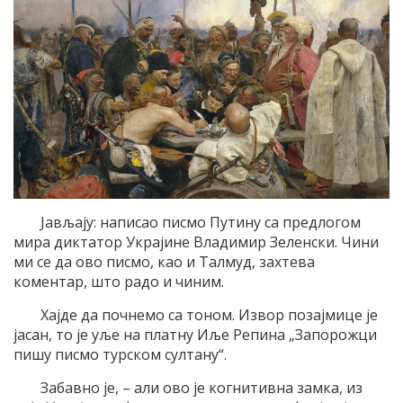
Јављају: написао писмо Путину са предлогом
мира диктатор Украјине Владимир Зеленски. Чини
ми се да ово писмо, као и Талмуд, захтева
коментар, што радо и чиним.
Хајде да почнемо са тоном. Извор позајмице је
јасан, то је уље на платну Иље Репина „Запорожци
пишу писмо турском султану“.
Забавно је, – али ово је когнитивна замка, из