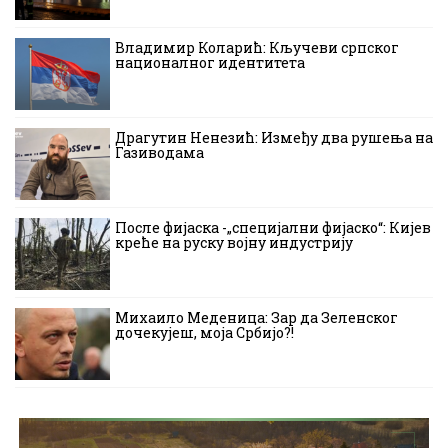
Владимир Коларић: Кључеви српског
националног идентитета
Драгутин Ненезић: Између два рушења на
Газиводама
После фијаска -„специјални фијаско“: Кијев
креће на руску војну индустрију
Михаило Меденица: Зар да Зеленског
дочекујеш, моја Србијо?!