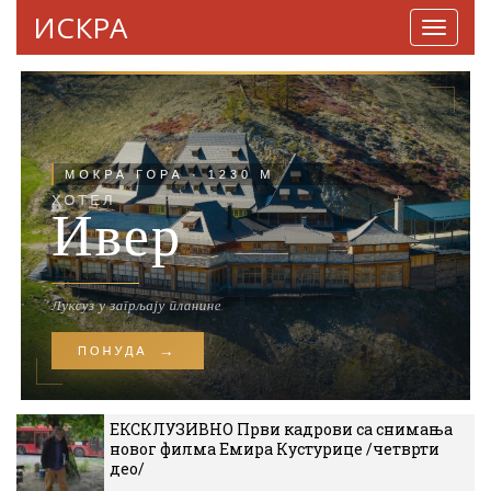
ИСКРА
Навига
ЕКСКЛУЗИВНО Први кадрови са снимања
новог филма Емира Кустурице /четврти
део/