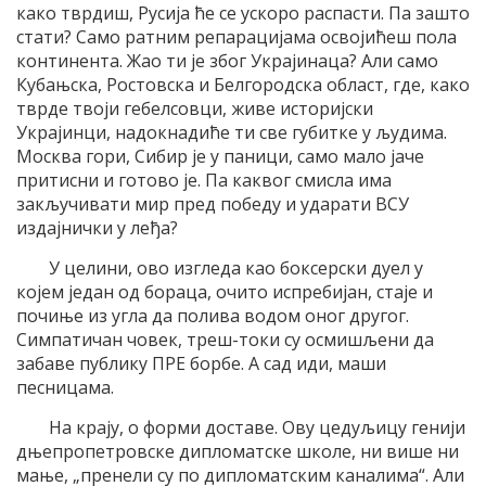
како тврдиш, Русија ће се ускоро распасти. Па зашто
стати? Само ратним репарацијама освојићеш пола
континента. Жао ти је због Украјинаца? Али само
Кубањска, Ростовска и Белгородска област, где, како
тврде твоји гебелсовци, живе историјски
Украјинци, надокнадиће ти све губитке у људима.
Москва гори, Сибир је у паници, само мало јаче
притисни и готово је. Па каквог смисла има
закључивати мир пред победу и ударати ВСУ
издајнички у леђа?
У целини, ово изгледа као боксерски дуел у
којем један од бораца, очито испребијан, стаје и
почиње из угла да полива водом оног другог.
Симпатичан човек, треш-токи су осмишљени да
забаве публику ПРЕ борбе. А сад иди, маши
песницама.
На крају, о форми доставе. Ову цедуљицу генији
дњепропетровске дипломатске школе, ни више ни
мање, „пренели су по дипломатским каналима“. Али