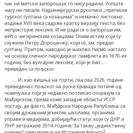
чак ни митски запорошци то нису радили. Уопште
нису ни писали. Најранији руски рукописи „преписке
турског султана са козацима“ и немачко листовно
издање XVII века садрже кратку верзију текста, без
непристојне лексике. И не ради се о запорошким,
већ о чигиринским козацима. Оним истим који су
служили Петру Дорошенку, који се, хм, предао
султану. Притом, наводно је њихово писмо настало
на основу сличног пародијског памфлета из 1670-их
година, без вулгарне лексике, који је био …
преведен са пољског.
… И, као вишња на торти, сва ова 2026. године
преведена с пољског на руски бравада потиче од
човечуљка који је недавно потписао споразум са
Мађарском, према коме западне области УССР
постају, де факто, Мађарска Народна Република, са
својим државним језиком, школама, органима
управе и медијима, добијајући статус који су ДНР и
ЛНР затражиле 2014. године. За такву „јединствену
крајину“ гину момци на Источном фронту?