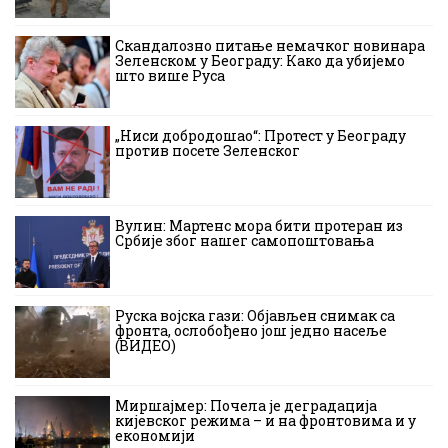
Скандалозно питање немачког новинара
Зеленском у Београду: Како да убијемо
што више Руса
„Ниси добродошао“: Протест у Београду
против посете Зеленског
Вулин: Мартенс мора бити протеран из
Србије због нашег самопоштовања
Руска војска гази: Објављен снимак са
фронта, ослобођено још једно насеље
(ВИДЕО)
Миршајмер: Почела је деградација
кијевског режима – и на фронтовима и у
економији