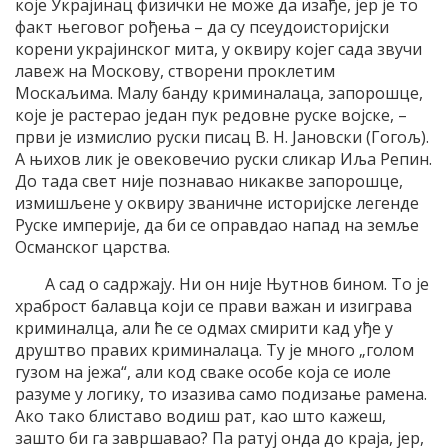
које Украјинац физички не може да изађе, јер је то
факт његовог рођења – да су псеудоисторијски
корени украјинског мита, у оквиру којег сада звучи
лавеж на Москову, створени проклетим
Москаљима. Малу банду криминалаца, запорошце,
које је растерао један пук редовне руске војске, –
први је измислио руски писац В. Н. Јановски (Гогољ).
А њихов лик је овековечио руски сликар Иља Репин.
До тада свет није познавао никакве запорошце,
измишљене у оквиру званичне историјске легенде
Руске империје, да би се оправдао напад на земље
Османског царства.
А сад о садржају. Ни он није Њутнов бином. То је
храброст балавца који се прави важан и изиграва
криминалца, али ће се одмах смирити кад уђе у
друштво правих криминалаца. Ту је много „голом
гузом на јежа“, али код сваке особе која се иоле
разуме у логику, то изазива само подизање рамена.
Ако тако блиставо водиш рат, као што кажеш,
зашто би га завршавао? Па ратуј онда до краја, јер,