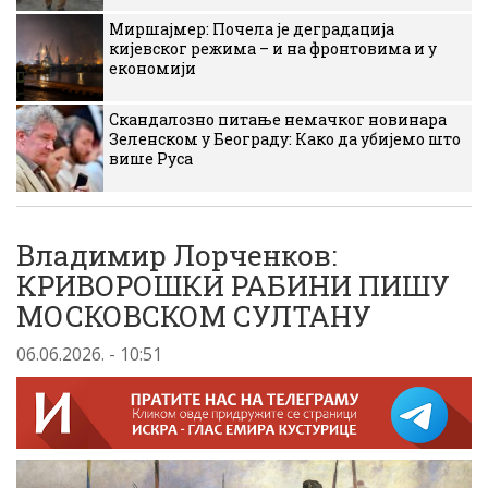
Миршајмер: Почела је деградација
кијевског режима – и на фронтовима и у
економији
Скандалозно питање немачког новинара
Зеленском у Београду: Како да убијемо што
више Руса
Владимир Лорченков:
КРИВОРОШКИ РАБИНИ ПИШУ
МОСКОВСКОМ СУЛТАНУ
06.06.2026. - 10:51