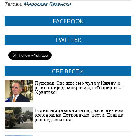
Тагови:
Мирослав Лазански
FACEBOOK
TWITTER
СВЕ ВЕСТИ
Пуповац: Ово што смо чули у Книну је
језиво, није демократија, већ пријетња
Хрватској
Годишњица злочина над избегличком
колоном на Петровачкој цести: Правда
још недостижна