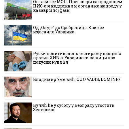
Огласио се МОЛ: Преговори са продавцем
НИС-а и надлежним органима напредују
ка завршној фази
Од „Олује“ до Сребренице: Како се
изјаснила Украјина
Руски политиколог о тестирању вакцина
против ХИВ-а: Украјински војници као
покусни кунићи
Владимир Умељић: QUO VADIS, DOMINE?
Вучић ће у суботу у Београду угостити
Зеленског