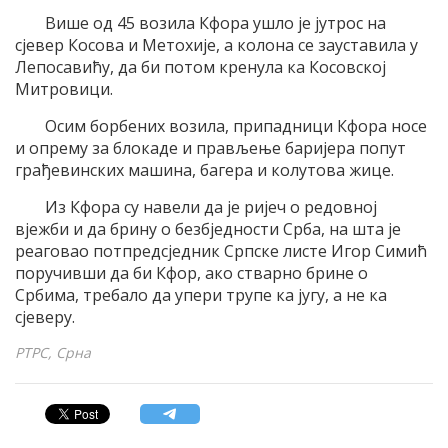
Више од 45 возила Кфора ушло је јутрос на
сјевер Косова и Метохије, а колона се зауставила у
Лепосавићу, да би потом кренула ка Косовској
Митровици.
Осим борбених возила, припадници Кфора носе
и опрему за блокаде и прављење баријера попут
грађевинских машина, багера и колутова жице.
Из Кфора су навели да је ријеч о редовној
вјежби и да брину о безбједности Срба, на шта је
реаговао потпредсједник Српске листе Игор Симић
поручивши да би Кфор, ако стварно брине о
Србима, требало да упери трупе ка југу, а не ка
сјеверу.
РТРС, Срна