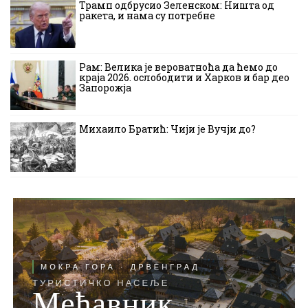
Трамп одбрусио Зеленском: Ништа од
ракета, и нама су потребне
Рам: Велика је вероватноћа да ћемо до
краја 2026. ослободити и Харков и бар део
Запорожја
Михаило Братић: Чији је Вучји до?