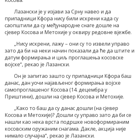
Косова.
Лазански је у изјави за Срну навео и да
припадници Кфора нису били искрени када су
саопштили да су међународне снаге дошле на
сјевер Косова и Метохије у оквиру редовне вјежбе.
„Нису искрени, лажу – они су то извели управо
зато да би на неки начин показали да ће да штите и
датум формирања и циљ проглашења косовске
војске“, рекао је Лазански.
Он је запитао зашто су припадници Кфора баш
данас, дан уочи најављеног формирања војске
самопроглашеног Косова (14. децембра у
Приштини), дошли на сјевер Косова и Метохије.
„Како то баш да су данас дошли (на сјевер
Косова и Метохије)? Дошли су управо зато да би се
нашли као нека врста подршке новоформираним
косовским оружаним снагама. Дакле, акција није
нимало случајна“, рекао је Лазански.