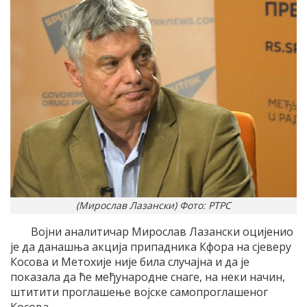
(Мирослав Лазански) Фото: РТРС
Војни аналитичар Мирослав Лазански оцијенио
је да данашња акција припадника Кфора на сјеверу
Косова и Метохије није била случајна и да је
показала да ће међународне снаге, на неки начин,
штитити проглашење војске самопроглашеног