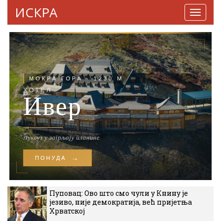
ИСКРА
Навига
Пуповац: Ово што смо чули у Книну је
језиво, није демократија, већ пријетња
Хрватској