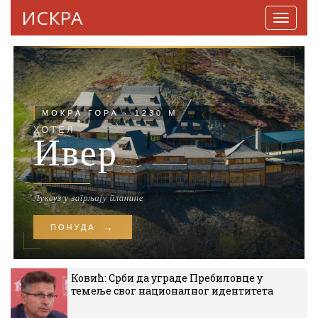
ИСКРА
Навига
Ковић: Срби да уграде Пребиловце у
темеље свог националног идентитета