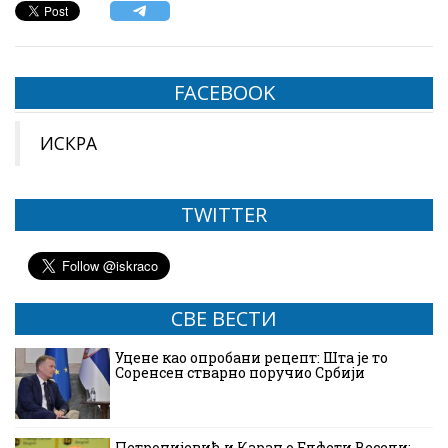
FACEBOOK
ИСКРА
TWITTER
СВЕ ВЕСТИ
Уцене као опробани рецепт: Шта је то
Соренсен стварно поручио Србији
Петронијевић и Каран о Елфети Весели: