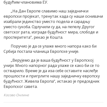
будућим члановима ЕУ.
„На Дан Европе славимо наш заједнички
европски пројекат, тренутак када су наши оснивачи
изабрали јединство уместо подела и сарадњу
уместо сукоба. Одлучили су да, на пепелу Другог
светског рата, изграде будућност мира, слободе и
просперитета“, рекао је Кошта.
Поручио је да се улаже много напора како би
Србија постала чланица Европске уније.
„Верујемо да је ваша будућност у Европској
унији. Много напорног рада улаже се како би се то
остварило. Време је да иза себе оставите наслеђе
прошлости и пригрлите нашу заједничку европску
будућност. Живела Европа“, истакао је председник
Европског савета.
Косово Онлине