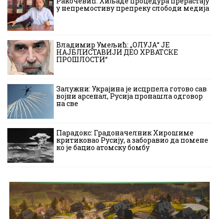
Ракочевић: Хиљаде процедура прерастају
у непремостиву препреку слободи медија
Владимир Умељић: „ОЛУЈА“ ЈЕ
НАЈБЛИСТАВИЈИ ДЕО ХРВАТСКЕ
ПРОШЛОСТИ“
Залужни: Украјина је исцрпела готово сав
војни арсенал, Русија пронашла одговор
на све
Парадокс: Градоначелник Хирошиме
критиковао Русију, а заборавио да помене
ко је бацио атомску бомбу