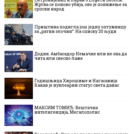
Жртва се поново убија, ово је понижење за
српски народ
Приштина подигла још једну оптужницу
за „ратни злочин“: На списку 20 људи
Додик: Амбасадор Немачке или не зна да
чита или свесно лаже
Годишњица Хирошиме и Нагасакија:
Какав је нуклеарни статус света данас
МАКСИМ ТОМИЋ: Вештачка
интелигенција, Мегалополис