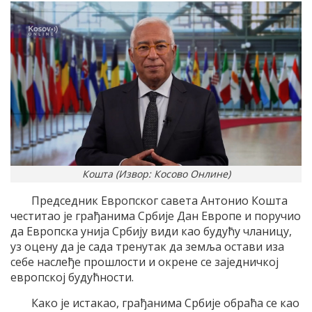
Кошта (Извор: Косово Онлине)
Председник Европског савета Антонио Кошта
честитао је грађанима Србије Дан Европе и поручио
да Европска унија Србију види као будућу чланицу,
уз оцену да је сада тренутак да земља остави иза
себе наслеђе прошлости и окрене се заједничкој
европској будућности.
Како је истакао, грађанима Србије обраћа се као