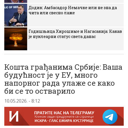
Додик: Амбасадор Немачке или не зна да
чита или свесно лаже
Годишњица Хирошиме и Нагасакија: Какав
је нуклеарни статус света данас
Кошта грађанима Србије: Ваша
будућност је у ЕУ, много
напорног рада улаже се како
би се то остварило
10.05.2026. - 8:12