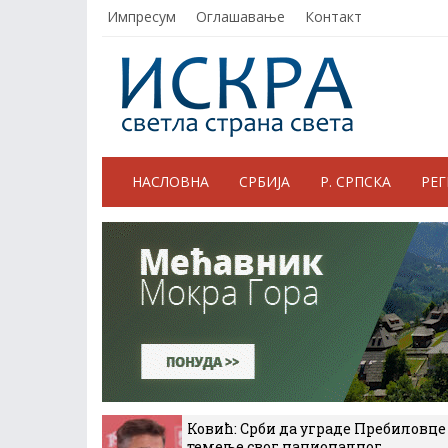
Импресум
Оглашавање
Контакт
НАСЛОВНА
СРБИЈА
Р. СРПСКА
РЕ
Ковић: Срби да уграде Пребиловце
темеље свог националног