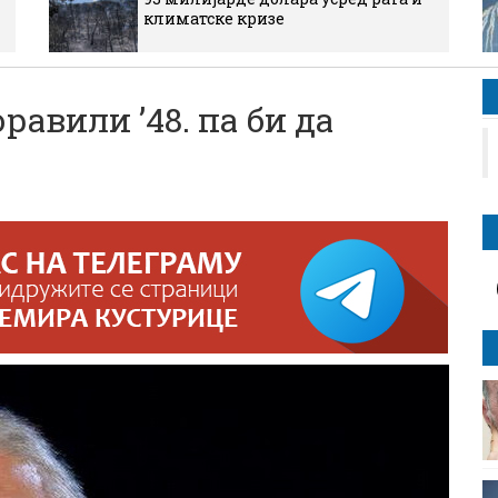
климатске кризе
авили ’48. па би да