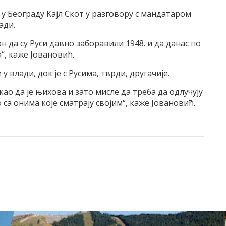
у Београду Kаjл Скот у разговору с мандатаром
ади.
ан да су Руси давно заборавили 1948. и да данас по
“, каже Jовановић.
 у влади, док jе с Русима, тврди, другачиjе.
 као да jе њихова и зато мисле да треба да одлучуjу
о са онима коjе сматраjу своjим“, каже Jовановић.