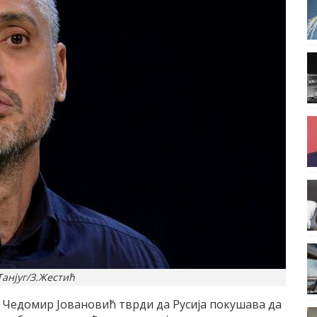
Танјуг/З.Жестић
 Чедомир Jовановић тврди да Русиjа покушава да