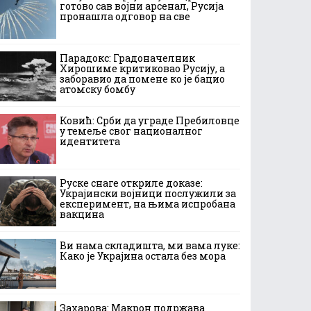
готово сав војни арсенал, Русија
пронашла одговор на све
Парадокс: Градоначелник
Хирошиме критиковао Русију, а
заборавио да помене ко је бацио
атомску бомбу
Ковић: Срби да уграде Пребиловце
у темеље свог националног
идентитета
Руске снаге откриле доказе:
Украјински војници послужили за
експеримент, на њима испробана
вакцина
Ви нама складишта, ми вама луке:
Како је Украјина остала без мора
Захарова: Макрон подржава