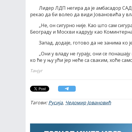
Лидер ЛДП негира да jе амбасадор СAД 
рекао да би волео да види Jовановића у вл
„Не, он сигурно ниjе. Kао што сам сигур
Београду и Mоскви кадруjу као Kоминтерна
Запад, додаjе, готово да не занима ко jе
„Oни у владу не гураjу, они се понашаjу
ко ће у њу ући jер неће са сваким, хоће сам
Танјуг
Тагови:
Русија
,
Чедомир Јовановић