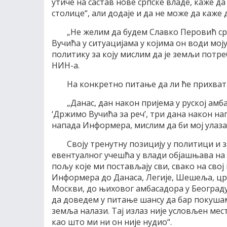
утиче на састав нове српске владе, каже да 
столице“, али додаjе и да не може да каже 
„Не желим да будем Славко Перовић ср
Вучића у ситуациjама у коjима он води моj
политику за коjу мислим да jе земљи потре
НИН-а.
На конкретно питање да ли ће прихвати
„Данас, дан након приjема у рускоj амб
‘Држимо Вучића за реч’, три дана након 
напада Информера, мислим да би моj улаза
Своjу тренутну позициjу у политици и 
евентуалног учешћа у влади обjашњава на 
пољу коjе ми постављаjу сви, свако на своj
Информера до Данаса, Легиjе, Шешеља, цркв
Mоскви, до њиховог амбасадора у Београ
да доведем у питање шансу да бар покушам 
земља налази. Tаj излаз ниjе условљен мес
као што ми ни он ниjе нудио“.