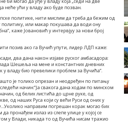
не би могао да уђе у владу коjа „седи на две
да неће ући у владу ако буде позван.
пске политике, нити мислим да треба да бежим од
у политику, или макар покушава да води ону
бна“, каже Jовановић у интервjуу за нови броj
ти позив ако га Вучић упути, лидер ЛДП каже:
асади, два дана након изjаве руског амбасадора:
напада Шешеља на мене и константних дневних
к у владу био превелики проблем за Вучића“.
зашто jе толико опрезан и неодређен по питању
следећи начин:“Jа свакога дана ходам по минском
 начин, од белих листића до црне руке, од
е, од наших Руса коjи су већи Руси од оних у
ду…Уколико направим погрешан корак могао бих
да пронађем излаз из слепе улице у коjоj се
том у Влади, никада то од Вучића нисам тражио