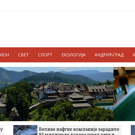
ГИОН
СВЕТ
СПОРТ
ЕКОЛОГИЈА
АНДРИЋГРАД
 у
Велике нафтне компаније зарадиле
93 милијарде долара усред рата и