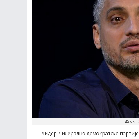
Фото: 
Лидер Либерално демократске партиjе