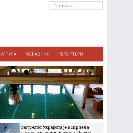
КУЛТУРА
МЕЋАВНИК
РЕПОРТЕРИ
Залужни: Украјина је исцрпела
готово сав војни арсенал, Русија