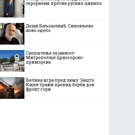
тероризам против руских цивила
Дејан Баљошевић: Синовљево
ново одело
Саопштење за јавност
Митрополије црногорско-
приморске
Велика игра пред зиму: Зашто
Кијев тражи прекид борби док
фронт гори