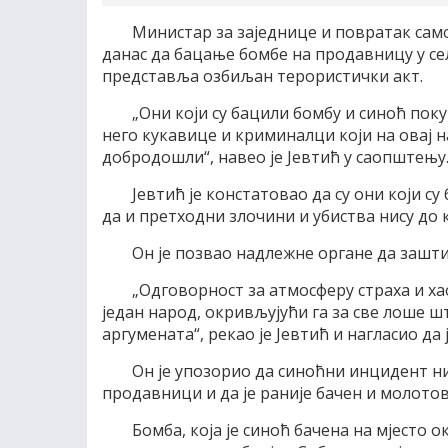
Министар за заједнице и повратак сам
данас да бацање бомбе на продавницу у сел
представља озбиљан терористички акт.
„Они који су бацили бомбу и синоћ по
него кукавице и криминалци који на овај н
добродошли“, навео је Јевтић у саопштењу
Јевтић је констатовао да су они који 
да и претходни злочини и убиства нису до 
Он је позвао надлежне органе да заштит
„Одговорност за атмосферу страха и ха
један народ, окривљујући га за све лоше ш
аргумената“, рекао је Јевтић и нагласио да 
Он је упозорио да синоћни инцидент ниј
продавници и да је раније бачен и молото
Бомба, која је синоћ бачена на мјесто 