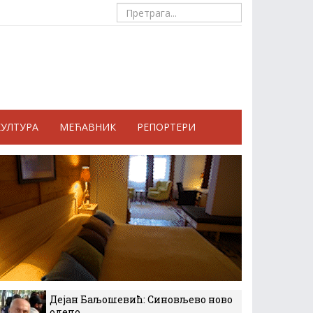
КУЛТУРА
МЕЋАВНИК
РЕПОРТЕРИ
Дејан Баљошевић: Синовљево ново
одело