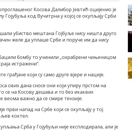
опроглашеног Косова Далибор Јевтић оцијенио је
у Гојубуља код Вучитрна у којој се окупљају Срби
кушали убиство мештана Гојбуље нису ништа друго
ачин желе да уплаше Србе и поруче им да нису
.
су бацили бомбу то учинили „охрабрени чињеницом
краја истражени“.
е грађане који су само друге вјере и нације.
оса ових дана сносе они који упиру прстом на
то се на Косову дешава и то без икаквих
је веома важно да се смире тензије.
е први напад на Србе који се окупљају у тој
вљев коктел.
окупљања Срба у Гојубуљи није експлодирала, али је