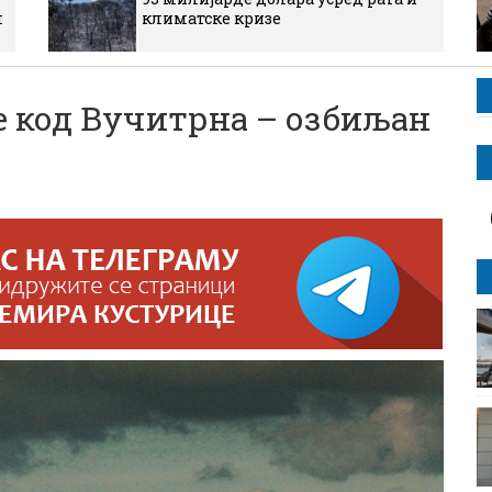
м
климатске кризе
е код Вучитрна – озбиљан