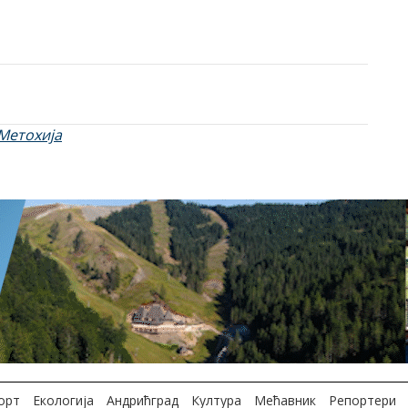
Метохија
орт
Екологија
Андрићград
Култура
Мећавник
Репортери