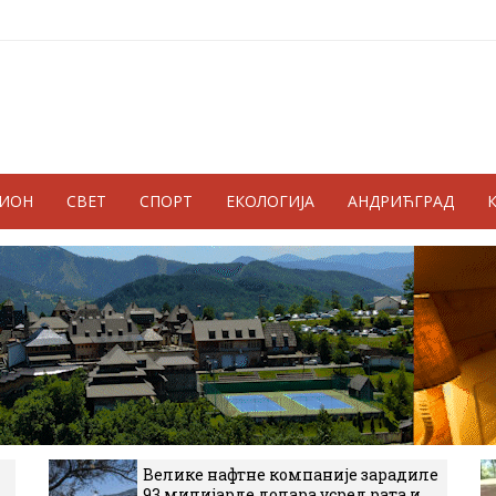
ГИОН
СВЕТ
СПОРТ
ЕКОЛОГИЈА
АНДРИЋГРАД
Велике нафтне компаније зарадиле
93 милијарде долара усред рата и