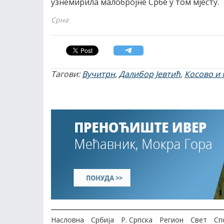
узнемирила малобројне Србе у том мјесту.
Срна
Тагови:
Вучитрн
,
Далибор Јевтић
,
Косово и 
Насловна
Србија
Р. Српска
Регион
Свет
Сп