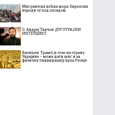
Мигрантска ноћна мора: Европски
народи су под опсадом
О. Андреј Ткачов: ДУГОТРАЈНИ
ИНТЕРДИКТ
Васиљев: Трамп је стао на страну
Украјине – може дати миг и за
физичку ликвидацију врха Русије