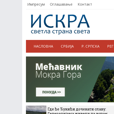
Импресум
Оглашавање
Контакт
НАСЛОВНА
СРБИЈА
Р. СРПСКА
РЕ
Где ће Ђукићи дочекати славу:
Генерацијама живели на истом