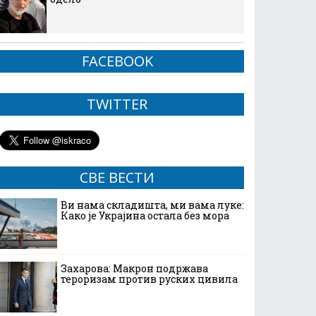
FACEBOOK
TWITTER
СВЕ ВЕСТИ
Ви нама складишта, ми вама луке:
Како је Украјина остала без мора
Захарова: Макрон подржава
тероризам против руских цивила