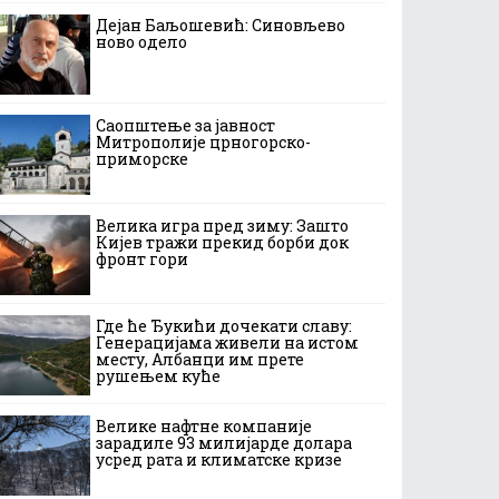
Дејан Баљошевић: Синовљево
ново одело
Саопштење за јавност
Митрополије црногорско-
приморске
Велика игра пред зиму: Зашто
Кијев тражи прекид борби док
фронт гори
Где ће Ђукићи дочекати славу:
Генерацијама живели на истом
месту, Албанци им прете
рушењем куће
Велике нафтне компаније
зарадиле 93 милијарде долара
усред рата и климатске кризе