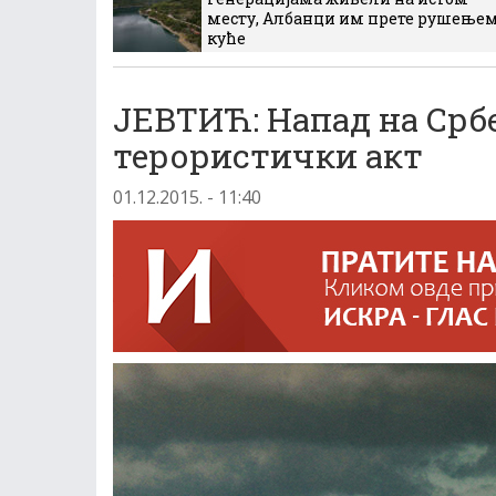
месту, Албанци им прете рушење
куће
ЈЕВТИЋ: Напад на Срб
терористички акт
01.12.2015. - 11:40