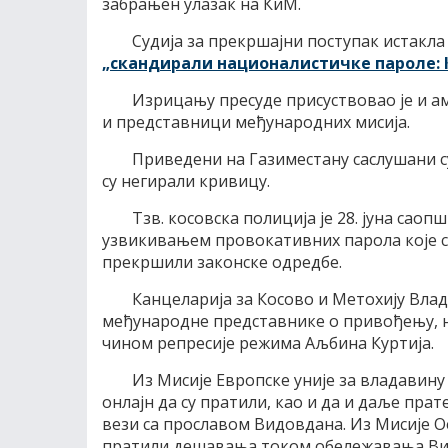
забрањен улазак на КиМ.
Судија за прекршајни поступак истакла 
„скандирали националистичке пароле: Ко
Изрицању пресуде присуствовао је и а
и представници међународних мисија.
Приведени на Газиместану саслушани су
су негирали кривицу.
Тзв. косовска полиција је 28. јуна са
узвикивањем провокативних парола које с
прекршили законске одредбе.
Канцеларија за Косово и Метохију Влад
међународне представнике о привођењу, н
чином репресије режима Аљбина Куртија.
Из Мисије Европске уније за владавину 
онлајн да су пратили, као и да и даље пра
вези са прославом Видовдана. Из Мисије Ое
пратили дешавања током обележавања Ви