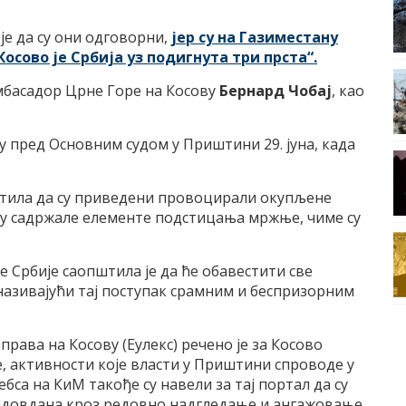
је да су они одговорни,
јер су на Газиместану
сово је Србија уз подигнута три прста“.
мбасадор Црне Горе на Косову
Бернард Чобај
, као
 пред Основним судом у Приштини 29. јуна, када
општила да су приведени провоцирали окупљене
у садржале елементе подстицања мржње, чиме су
е Србије саопштила је да ће обавестити све
азивајући тај поступак срамним и беспризорним
права на Косову (Еулекс) речено је за Косово
те, активности које власти у Приштини спроводе у
бса на КиМ такође су навели за тај портал да су
довдана кроз редовно надгледање и ангажовање