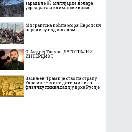
зарадиле 93 милијарде долара
усред рата и климатске кризе
Мигрантска ноћна мора: Европски
народи су под опсадом
О. Андреј Ткачов: ДУГОТРАЈНИ
ИНТЕРДИКТ
Васиљев: Трамп је стао на страну
Украјине – може дати миг и за
физичку ликвидацију врха Русије