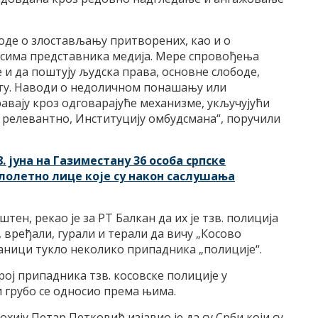
воде о злостављању притворених, као и о
сима представника медија. Мере спровођења
 и да поштују људска права, основне слободе,
иту. Наводи о недоличном понашању или
вају кроз одговарајуће механизме, укључујући
то релевантно, Институцију омбудсмана“, поручили
. јуна на Газиместану 36 особа српске
лолетно лице које су након саслушања
штен, рекао је за РТ Балкан да их је тзв. полиција
, вређали, гурали и терали да вичу „Косово
станици тукло неколико припадника „полиције“.
рој припадника тзв. косовске полиције у
 грубо се односио према њима.
ију Петар Петковић изјавио је да су Срби који су