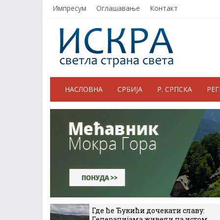
Импресум
Оглашавање
Контакт
НАСЛОВНА
СРБИЈА
Р. СРПСКА
РЕ
Где ће Ђукићи дочекати славу:
Генерацијама живели на истом