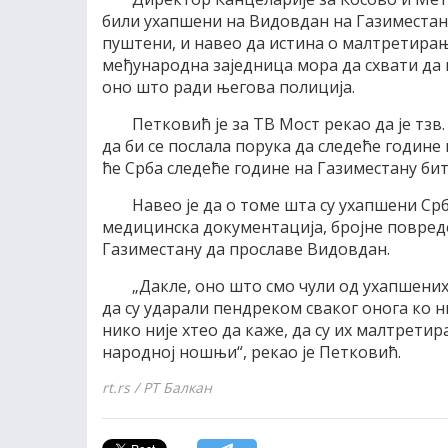
били ухапшени на Видовдан на Газиместану
пуштени, и навео да истина о малтретирању
међународна заједница мора да схвати да 
оно што ради његова полиција.
Петковић је за ТВ Мост рекао да је тзв
да би се послала порука да следеће године
ће Срба следеће године на Газиместану би
Навео је да о томе шта су ухапшени С
медицинска документација, бројне повреде
Газиместану да прославе Видовдан.
„Дакле, оно што смо чули од ухапшених
да су ударали пендреком сваког онога ко ни
нико није хтео да каже, да су их малтретира
народној ношњи“, рекао је Петковић.
rt.rs / РТ Балкан