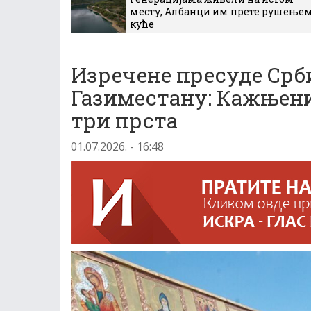
месту, Албанци им прете рушење
куће
Изречене пресуде Срб
Газиместану: Кажњени 
три прста
01.07.2026. - 16:48