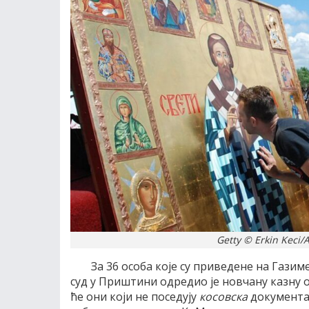
Getty © Erkin Keci
За 36 особа које су приведене на Газ
суд у Приштини одредио је новчану казну од
ће они који не поседују
косовска
документа 