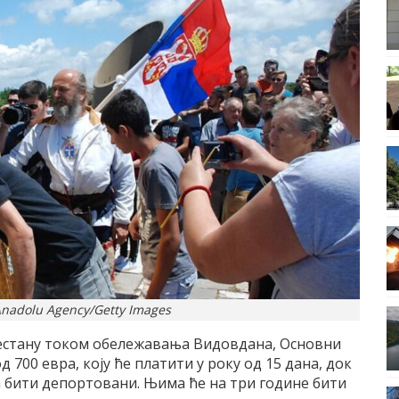
/Anadolu Agency/Getty Images
иместану током обележавања Видовдана, Основни
 700 евра, коју ће платити у року од 15 дана, док
бити депортовани. Њима ће на три године бити