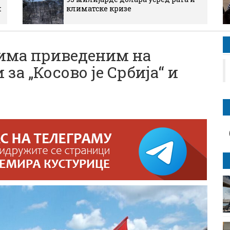
м
климатске кризе
има приведеним на
за „Косово је Србија“ и