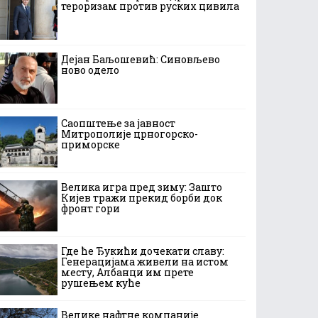
тероризам против руских цивила
Дејан Баљошевић: Синовљево
ново одело
Саопштење за јавност
Митрополије црногорско-
приморске
Велика игра пред зиму: Зашто
Кијев тражи прекид борби док
фронт гори
Где ће Ђукићи дочекати славу:
Генерацијама живели на истом
месту, Албанци им прете
рушењем куће
Велике нафтне компаније