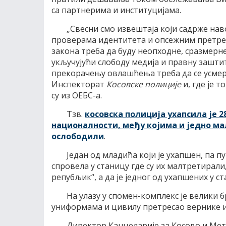
са партнерима и институцијама.
„Свесни смо извештаја који садрже на
проверама идентитета и опсежним претре
закона треба да буду неопходне, сразмерне
укључујући слободу медија и правну зашт
прекорачењу овлашћења треба да се усмера
Инспекторат
Косовске полиције
и, где је 
су из ОЕБС-а.
Тзв.
косовска полиција ухапсила је 28
националности, међу којима и једно ма
ослободили
.
Један од младића који је ухапшен, па пу
спровела у станицу где су их малтретирали
репубљик“, а да је једног од ухапшених у 
На улазу у спомен-комплекс је велики б
униформама и цивилу претресао вернике и
Директор Канцеларије за Косово и Метох