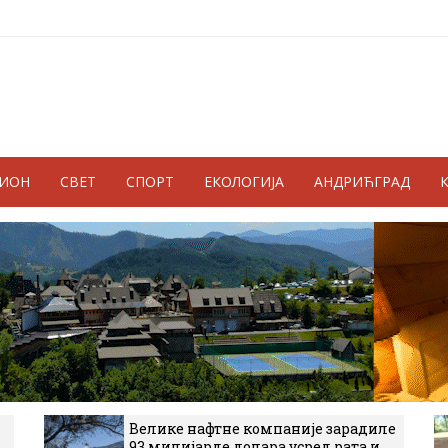
ГИОН
СВЕТ
СПОРТ
ЕКОЛОГИЈА
АНДРИЋГРАД
Велике нафтне компаније зарадиле
93 милијарде долара усред рата и