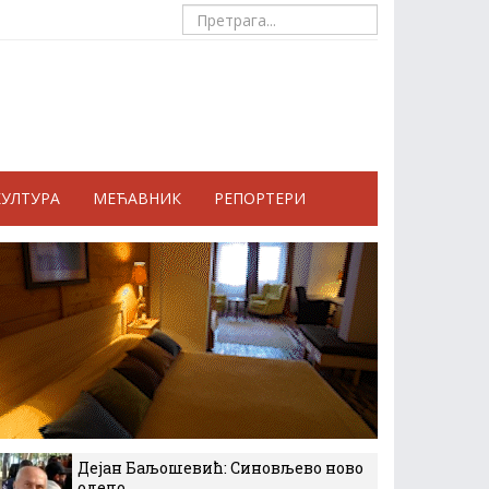
КУЛТУРА
МЕЋАВНИК
РЕПОРТЕРИ
Дејан Баљошевић: Синовљево ново
одело