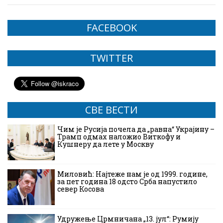
FACEBOOK
TWITTER
СВЕ ВЕСТИ
Чим је Русија почела да „равна“ Украјину –
Трамп одмах наложио Виткофу и
Кушнеру да лете у Москву
Миловић: Најтеже нам је од 1999. године,
за пет година 18 одсто Срба напустило
север Косова
Удружење Црмничана „13. јул“: Румију