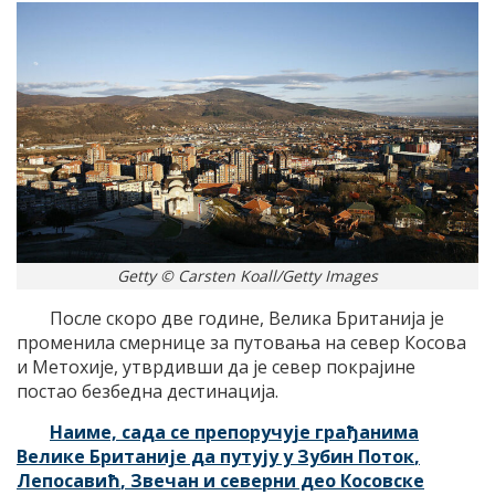
Getty © Carsten Koall/Getty Images
После скоро две године, Велика Британија је
променила смернице за путовања на север Косова
и Метохије, утврдивши да је север покрајине
постао безбедна дестинација.
Наиме, сада се препоручује грађанима
Велике Британије да путују у
Зубин Поток
,
Лепосавић
,
Звечан
и северни део
Косовске