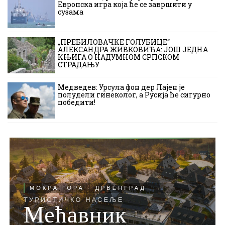
Европска игра која ће се завршити у
сузама
„ПРЕБИЛОВАЧКЕ ГОЛУБИЦЕ“
АЛЕКСАНДРА ЖИВКОВИЋА: ЈОШ ЈЕДНА
КЊИГА О НАДУМНОМ СРПСКОМ
СТРАДАЊУ
Медведев: Урсула фон дер Лајен је
полудели гинеколог, а Русија ће сигурно
победити!