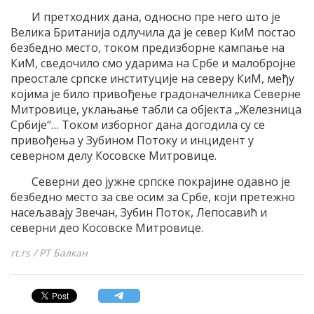
И претходних дана, односно пре него што је
Велика Британија одлучила да је север КиМ постао
безбедно место, током предизборне кампање на
КиМ, сведочило смо ударима на Србе и малобројне
преостале српске институције на северу КиМ, међу
којима је било привођење градоначелника Северне
Митровице, уклањање табли са објекта „Железница
Србије“… Током изборног дана догодила су се
привођења у Зубином Потоку и инцидент у
северном делу Косовске Митровице.
Северни део јужне српске покрајине одавно је
безбедно место за све осим за Србе, који претежно
насељавају Звечан, Зубин Поток, Лепосавић и
северни део Косовске Митровице.
rt.rs / РТ Балкан