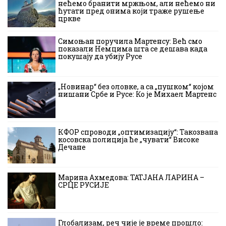
нећемо бранити мржњом, али нећемо ни
ћутати пред онима који траже рушење
цркве
Симоњан поручила Мартенсу: Већ смо
показали Немцима шта се дешава када
покушају да убију Русе
„Новинар“ без оловке, а са „пушком“ којом
нишани Србе и Русе: Ко је Михаел Мартенс
КФОР спроводи „оптимизацију“: Такозвана
косовска полиција ће „чувати“ Високе
Дечане
Марина Ахмедова: ТАТЈАНА ЛАРИНА –
СРЦЕ РУСИЈЕ
Глобализам, реч чије је време прошло: