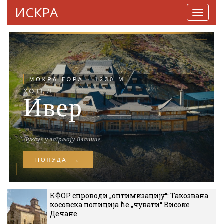
ИСКРА
Навига
КФОР спроводи „оптимизацију“: Такозвана
косовска полиција ће „чувати“ Високе
Дечане