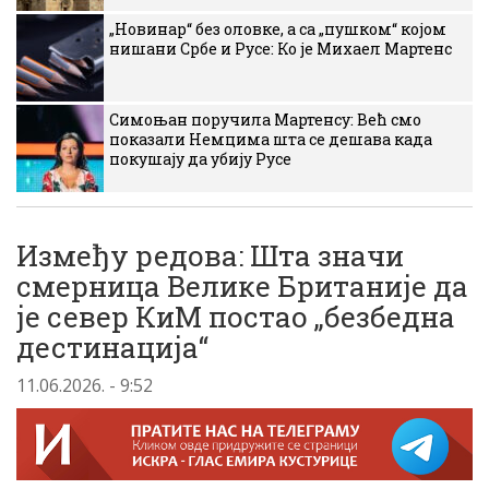
„Новинар“ без оловке, а са „пушком“ којом
нишани Србе и Русе: Ко је Михаел Мартенс
Симоњан поручила Мартенсу: Већ смо
показали Немцима шта се дешава када
покушају да убију Русе
Између редова: Шта значи
смерница Велике Британије да
је север КиМ постао „безбедна
дестинација“
11.06.2026. - 9:52