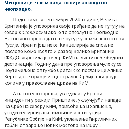
Митровице
, чак и када то није апсолутно
неопходно.
Подсетимо, у септембру 2024. године, Велика
Британија је упозорила своје грађане да не путују на
север
Косова
осим ако је то апсолутно неопходно.
Након упозорења да се не путује у земље као што су
Русија, Иран и још неке, Канцеларија за спољне
послове Комонвелта и развој Велике Британије
(ФKДО) уврстила је север КиМ на листу небезбедних
дестинација. Годину дана пре упозорења чуле су се
неутемељене оптужбе британске посланице Алише
Кернс да се оружје из централне Србије шверцује
колима у православне цркве на КиМ.
А након упозорења, уследили су бројни
инциденти у режији Приштине, укључујући нападе
на Србе на северу КиМ, привођења и хапшења,
упади и узурпирање имовине институција
Републике Србије на КиМ, уклањање ћириличних
табли, отварање нових мостова на Ибру…