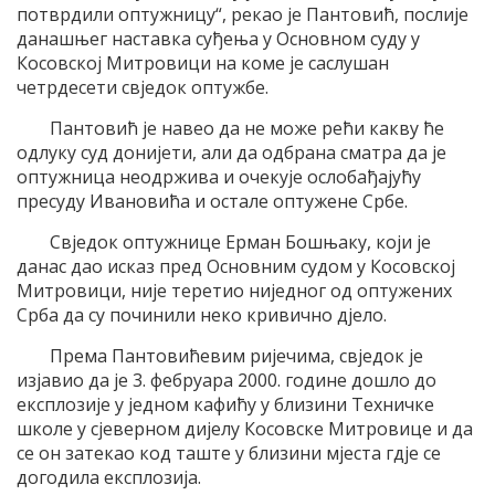
потврдили оптужницу“, рекао је Пантовић, послије
данашњег наставка суђења у Основном суду у
Косовској Митровици на коме је саслушан
четрдесети свједок оптужбе.
Пантовић је навео да не може рећи какву ће
одлуку суд донијети, али да одбрана сматра да је
оптужница неодржива и очекује ослобађајућу
пресуду Ивановића и остале оптужене Србе.
Свједок оптужнице Ерман Бошњаку, који је
данас дао исказ пред Основним судом у Косовској
Митровици, није теретио ниједног од оптужених
Срба да су починили неко кривично дјело.
Према Пантовићевим ријечима, свједок је
изјавио да је 3. фебруара 2000. године дошло до
експлозије у једном кафићу у близини Техничке
школе у сјеверном дијелу Косовске Митровице и да
се он затекао код таште у близини мјеста гдје се
догодила експлозија.