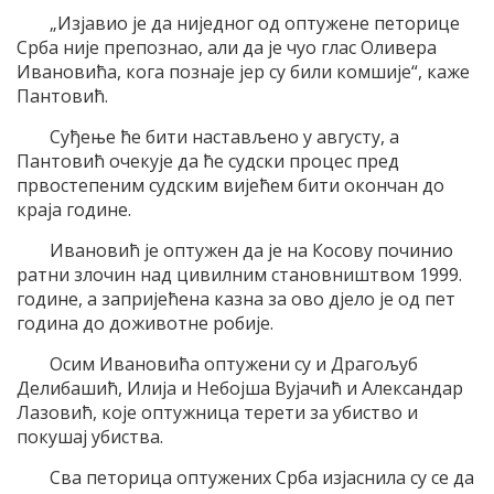
„Изјавио је да ниједног од оптужене петорице
Срба није препознао, али да је чуо глас Оливера
Ивановића, кога познаје јер су били комшије“, каже
Пантовић.
Суђење ће бити настављено у августу, а
Пантовић очекује да ће судски процес пред
првостепеним судским вијећем бити окончан до
краја године.
Ивановић је оптужен да је на Косову починио
ратни злочин над цивилним становништвом 1999.
године, а запријећена казна за ово дјело је од пет
година до доживотне робије.
Осим Ивановића оптужени су и Драгољуб
Делибашић, Илија и Небојша Вујачић и Александар
Лазовић, које оптужница терети за убиство и
покушај убиства.
Сва петорица оптужених Срба изјаснила су се да