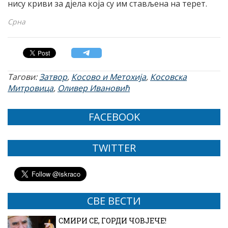
нису криви за дјела која су им стављена на терет.
Срна
Тагови:
Затвор
,
Косово и Метохија
,
Косовска
Митровица
,
Оливер Ивановић
FACEBOOK
TWITTER
СВЕ ВЕСТИ
СМИРИ СЕ, ГОРДИ ЧОВЈЕЧЕ!