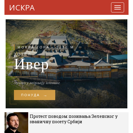
ИСКРА
Навига
Протест поводом позивања Зеленског у
званичну посету Србији