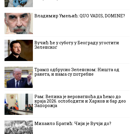
Владимир Умељић: QUO VADIS, DOMINE?
Вучић ће у суботу у Београду угостити
Зеленског
Трамп одбрусио Зеленском: Ништа од
ракета, и нама су потребне
Рам: Велика је вероватноћа да ћемо до
краја 2026. ослободити и Харков и бар део
Запорожја
Михаило Братић: Чији је Вучји до?