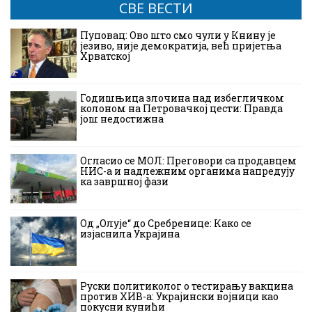
СВЕ ВЕСТИ
Пуповац: Ово што смо чули у Книну је
језиво, није демократија, већ пријетња
Хрватској
Годишњица злочина над избегличком
колоном на Петровачкој цести: Правда
још недостижна
Огласио се МОЛ: Преговори са продавцем
НИС-а и надлежним органима напредују
ка завршној фази
Од „Олује“ до Сребренице: Како се
изјаснила Украјина
Руски политиколог о тестирању вакцина
против ХИВ-а: Украјински војници као
покусни кунићи