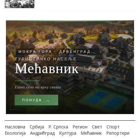
Насловна
Србија
Р. Српска
Регион
Свет
Спорт
Екологија
Андрићград
Култура
Мећавник
Репортери