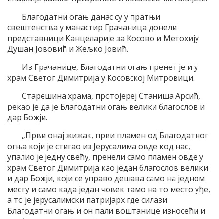
Благодатни огањ данас су у пратњи
свештенства у манастир Грачаница донели
представници Канцеларије за Косово и Метохију
Душан Јововић и Жељко Јовић.
Из Грачанице, Благодатни огањ пренет је и у
храм Светог Димитрија у Косовској Митровици.
Старешина храма, протојереј Станиша Арсић,
рекао је да је Благодатни огањ велики благослов и
дар Божји.
„Први онај жижак, први пламен од Благодатног
огња који је стигао из Јерусалима овде код нас,
упалио је једну свећу, пренели само пламен овде у
храм Светог Димитрија као један благослов велики
и дар Божји, који се управо дешава само на једном
месту и само када један човек тамо на то место уђе,
а то је јерусалимски патријарх где силази
Благодатни огањ и он пали воштанице износећи и