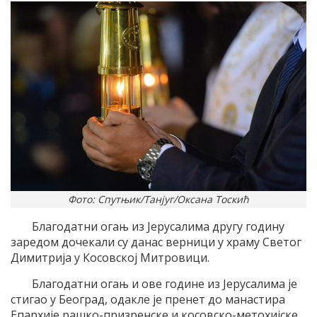
Фото: Спутњик/Танјуг/Оксана Тоскић
Благодатни огањ из Јерусалима другу годину
заредом дочекали су данас верници у храму Светог
Димитрија у Косовској Митровици.
Благодатни огањ и ове године из Јерусалима је
стигао у Београд, одакле је пренет до манастира
Епархије рашко-призренске и косовско-метохијске.