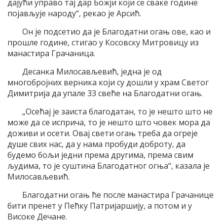
дајући управо тај дар Божји који се сваке године
појављује народу“, рекао је Арсић.
Он је подсетио да је Благодатни огањ ове, као и
прошле године, стигао у Косовску Митровицу из
манастира Грачаница.
Десанка Милосављевић, једна је од
многобројних верника који су дошли у храм Светог
Димитрија да упале 33 свеће на Благодатни огањ.
„Осећај је заиста благодатан, то је нешто што не
може да се исприча, то је нешто што човек мора да
доживи и осети. Овај свети огањ треба да огреје
душе свих нас, да у нама пробуди доброту, да
будемо бољи једни према другима, према свим
људима, то је суштина Благодатног огња“, казала је
Милосављевић.
Благодатни огањ ће после манастира Грачанице
бити пренет у Пећку Патријаршију, а потом и у
Високе Дечане.