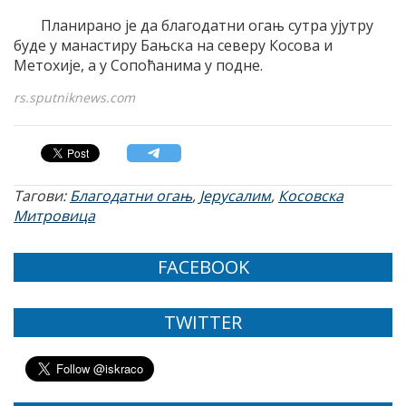
Планирано је да благодатни огањ сутра ујутру
буде у манастиру Бањска на северу Косова и
Метохије, а у Сопоћанима у подне.
rs.sputniknews.com
Тагови:
Благодатни огањ
,
Јерусалим
,
Косовска
Митровица
FACEBOOK
TWITTER