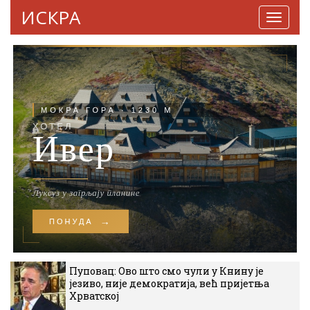
ИСКРА
Навига
Пуповац: Ово што смо чули у Книну је
језиво, није демократија, већ пријетња
Хрватској