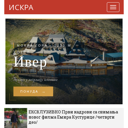
ИСКРА
Навига
ЕКСКЛУЗИВНО Први кадрови са снимања
новог филма Емира Кустурице /четврти
део/