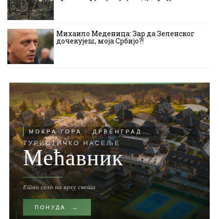
Михаило Меденица: Зар да Зеленског
дочекујеш, моја Србијо?!