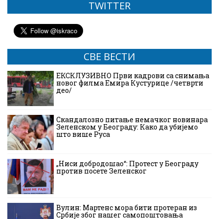
TWITTER
СВЕ ВЕСТИ
ЕКСКЛУЗИВНО Први кадрови са снимања
новог филма Емира Кустурице /четврти
део/
Скандалозно питање немачког новинара
Зеленском у Београду: Како да убијемо
што више Руса
„Ниси добродошао“: Протест у Београду
против посете Зеленског
Вулин: Мартенс мора бити протеран из
Србије због нашег самопоштовања