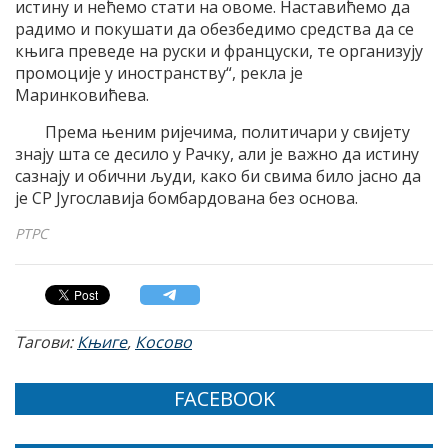
истину и нећемо стати на овоме. Наставићемо да
радимо и покушати да обезбедимо средства да се
књига преведе на руски и француски, те организују
промоције у иностранству“, рекла је
Маринковићева.
Према њеним ријечима, политичари у свијету
знају шта се десило у Рачку, али је важно да истину
сазнају и обични људи, како би свима било јасно да
је СР Југославија бомбардована без основа.
РТРС
Тагови:
Књиге
,
Косово
FACEBOOK