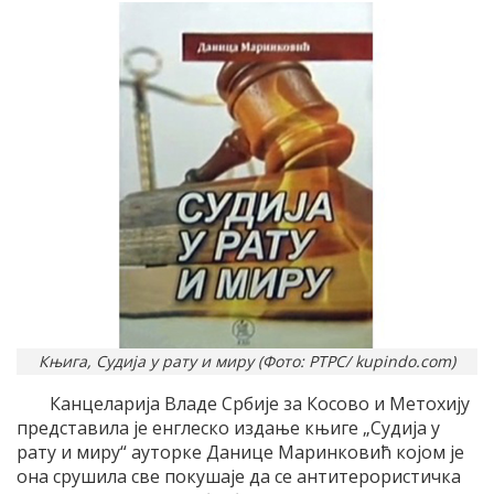
Књига, Судија у рату и миру (Фото: РТРС/ kupindo.com)
Канцеларија Владе Србије за Косово и Метохију
представила је енглеско издање књиге „Судија у
рату и миру“ ауторке Данице Маринковић којом је
она срушила све покушаје да се антитерористичка