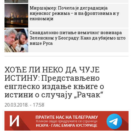
Миршајмер: Почела је деградација
кијевског режима – и на фронтовима и у
економији
Скандалозно питање немачког новинара
Зеленском у Београду: Како да убијемо што
више Руса
ХОЋЕ ЛИ НЕКО ДА ЧУЈЕ
ИСТИНУ: Представљено
енглеско издање књиге о
истини о случају „Рачак“
20.03.2018. - 17:58