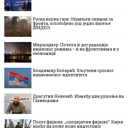
Руска војска гази: Објављен снимак са
фронта, ослобођено још једно насеље
(ВИДЕО)
Миршајмер: Почела је деградација
кијевског режима – и на фронтовима и у
економији
Владимир Коларић: Кључеви српског
националног идентитета
Драгутин Ненезић: Између два рушења на
Газиводама
После фијаска -„специјални фијаско“: Кијев
креће на руску војну индустрију