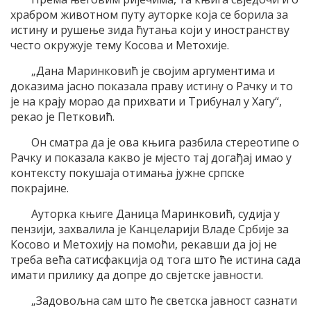
храбром животном путу ауторке која се борила за
истину и рушење зида ћутања који у иностранству
често окружује тему Косова и Метохије.
„Дана Маринковић је својим аргументима и
доказима јасно показала праву истину о Рачку и то
је на крају морао да прихвати и Трибунал у Хагу“,
рекао је Петковић.
Он сматра да је ова књига разбила стереотипе о
Рачку и показала какво је мјесто тај догађај имао у
контексту покушаја отимања јужне српске
покрајине.
Ауторка књиге Даница Маринковић, судија у
пензији, захвалила је Канцеларији Владе Србије за
Косово и Метохију на помоћи, рекавши да јој не
треба већа сатисфакција од тога што ће истина сада
имати прилику да допре до свјетске јавности.
„Задовољна сам што ће светска јавност сазнати