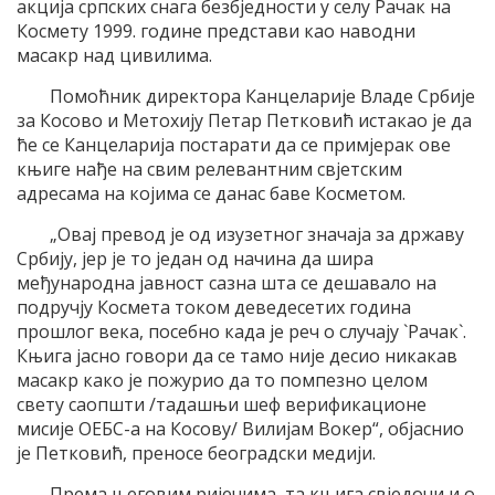
акција српских снага безбједности у селу Рачак на
Космету 1999. године представи као наводни
масакр над цивилима.
Помоћник директора Канцеларије Владе Србије
за Косово и Метохију Петар Петковић истакао је да
ће се Канцеларија постарати да се примјерак ове
књиге нађе на свим релевантним свјетским
адресама на којима се данас баве Косметом.
„Овај превод је од изузетног значаја за државу
Србију, јер је то један од начина да шира
међународна јавност сазна шта се дешавало на
подручју Космета током деведесетих година
прошлог века, посебно када је реч о случају `Рачак`.
Књига јасно говори да се тамо није десио никакав
масакр како је пожурио да то помпезно целом
свету саопшти /тадашњи шеф верификационе
мисије ОЕБС-а на Косову/ Вилијам Вокер“, објаснио
је Петковић, преносе београдски медији.
Према његовим ријечима, та књига свједочи и о