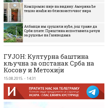
Компромис није на видику: Америка ће
тешко изаћи из блискоисточног вира
Албанци им срушили куће, још траже да
Срби плате: Приштина испоставила рачун
за рушење на Газиводама
ГУЈОН: Културна баштина
кључна за опстанак Срба на
Косову и Метохији
15.08.2015. - 14:31