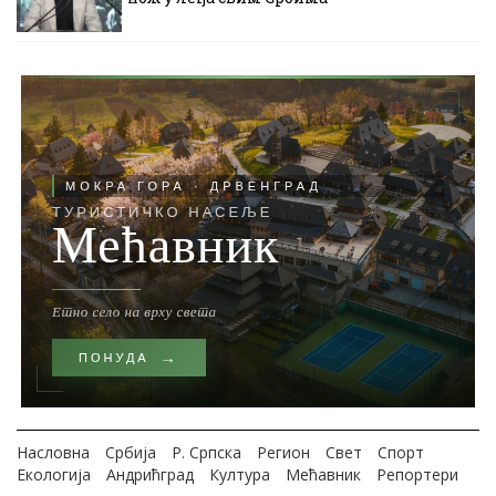
Насловна
Србија
Р. Српска
Регион
Свет
Спорт
Екологија
Андрићград
Култура
Мећавник
Репортери