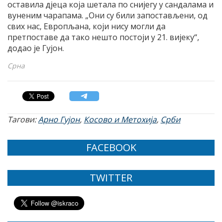
оставила дјеца која шетала по снијегу у сандалама и
вуненим чарапама. „Они су били запостављени, од
свих нас, Европљана, који нису могли да
претпоставе да тако нешто постоји у 21. вијеку“,
додао је Гујон.
Срна
Тагови:
Арно Гујон
,
Косово и Метохија
,
Срби
FACEBOOK
TWITTER