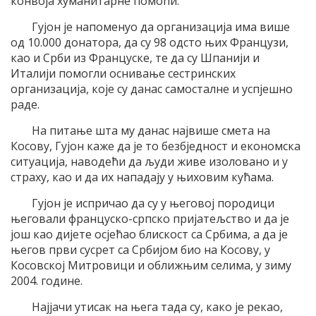
конвоја хуманитарне помоћи.
Гујон је напоменуо да организација има више
од 10.000 донатора, да су 98 одсто њих Французи,
као и Срби из Француске, те да су Шпанији и
Италији помогли оснивање сестринских
организација, које су данас самосталне и успјешно
раде.
На питање шта му данас највише смета на
Косову, Гујон каже да је то безбједност и економска
ситуација, наводећи да људи живе изоловано и у
страху, као и да их нападају у њиховим кућама.
Гујон је испричао да су у његовој породици
његовали француско-српско пријатељство и да је
још као дијете осјећао блискост са Србима, а да је
његов први сусрет са Србијом био на Косову, у
Косовској Митровици и оближњим селима, у зиму
2004. године.
Најјачи утисак на њега тада су, како је рекао,