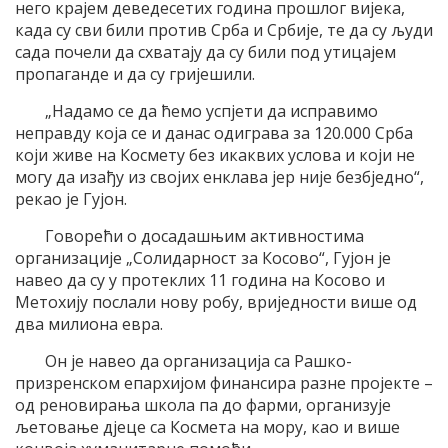
него крајем деведесетих година прошлог вијека,
када су сви били против Срба и Србије, те да су људи
сада почели да схватају да су били под утицајем
пропаганде и да су гријешили.
„Надамо се да ћемо успјети да исправимо
неправду која се и данас одиграва за 120.000 Срба
који живе на Космету без икаквих услова и који не
могу да изађу из својих енклава јер није безбједно“,
рекао је Гујон.
Говорећи о досадашњим активностима
организације „Солидарност за Косово“, Гујон је
навео да су у протеклих 11 година на Косово и
Метохију послали нову робу, вриједности више од
два милиона евра.
Он је навео да организација са Рашко-
призренском епархијом финансира разне пројекте –
од реновирања школа па до фарми, организује
љетовање дјеце са Космета на мору, као и више