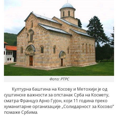
Фото: РТРС
Културна баштина на Косову и Метохији је од
суштинске важности за опстанак Срба на Космету,
сматра Француз Арно Гујон, који 11 година преко
хуманитарне организације „Солидарност за Косово“
помаже Србима.