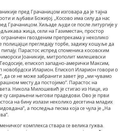
икије пред Грачаницом изговара да је тајна
роти и љубави Божијој. „Косово има силу да нас
ред Грачаницом. Хиљаде људи се после литургије у
одљикава жица, сели на Газиместан, простор
е ограничен гвозденим препрекама у неколико
е полицајци прегледају торбе, задижу кошуље да
 пипају. Парастос испред споменика косовским
риморски Јоаникије, митрополит милешевски
Теодосије, епископ западно-амерички Максим,
оп новобрдски Иларион. Епископ Иларион говори о
”, да се не може забранити завет јер „ми чувамо
трашном месту да постојимо”. Парастос на
света. Никола Милошевић је стигао из Нице, из
де су сахрањени његови прадедови. Ово је први
астоса на бину излази неколико десетина младих
идовдана”, а последња песма која се чула је „На
ва”.
оменичког комплекса ствара се велика гужва.