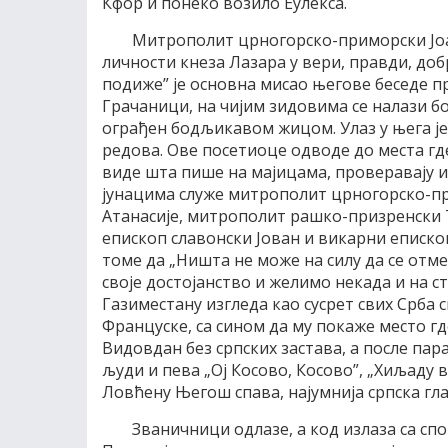
Кфор и понеко возило Еулекса.
Митрополит црногорско-приморски Јоан
личности кнеза Лазара у вери, правди, доб
подиже” је основна мисао његове беседе п
Грачаници, на чијим зидовима се налази б
ограђен бодљикавом жицом. Улаз у њега ј
редова. Ове посетиоце одводе до места гд
виде шта пише на мајицама, проверавају и
јунацима служе митрополит црногорско-п
Атанасије, митрополит рашко-призренски 
епископ славонски Јован и викарни еписк
томе да „Ништа не може на силу да се отме
своје достојанство и желимо некада и на с
Газиместану изгледа као сусрет свих Срба 
Француске, са сином да му покаже место г
Видовдан без српских застава, а после пар
људи и пева „Ој Косово, Косово”, „Хиљаду в
Ловћену Његош спава, најумнија српска гла
Званичници одлазе, а код излаза са сп