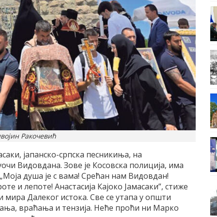
војин Ракочевић
асаки, јапанско-српска песникиња, на
чи Видовдана. Зове је Косовска полиција, има
 „Моја душа је с вама! Срећан нам Видовдан!
оте и лепоте! Анастасија Кајоко Јамасаки”, стиже
 мира Далеког истока. Све се утапа у општи
ања, враћања и тензија. Неће проћи ни Марко