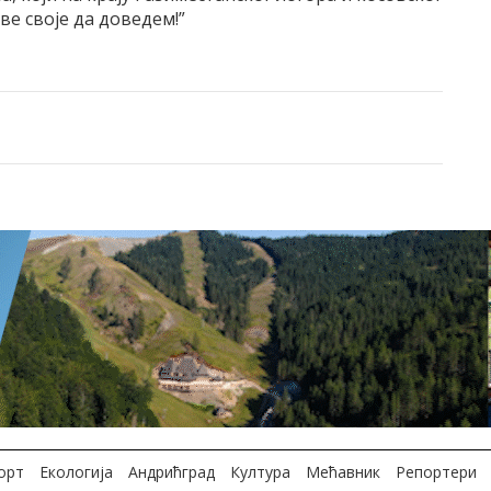
ве своје да доведем!”
орт
Екологија
Андрићград
Култура
Мећавник
Репортери