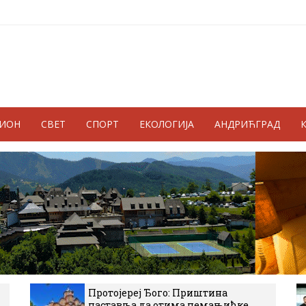
ГИОН
СВЕТ
СПОРТ
ЕКОЛОГИЈА
АНДРИЋГРАД
Протојереј Ђого: Приштина
наставља да отима немањићке