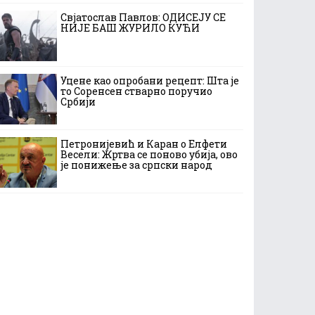
Свјатослав Павлов: ОДИСЕЈУ СЕ
НИЈЕ БАШ ЖУРИЛО КУЋИ
Уцене као опробани рецепт: Шта је
то Соренсен стварно поручио
Србији
Петронијевић и Каран о Елфети
Весели: Жртва се поново убија, ово
је понижење за српски народ