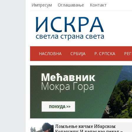
Импресум
Оглашавање
Контакт
НАСЛОВНА
СРБИЈА
Р. СРПСКА
РЕ
Ломљење кичме Ибарском
Колашину: И данас као некад –