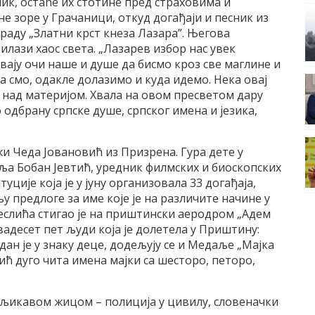
к, остаће их стотине пред страховима и
е зоре у Грачаници, откуд догађаји и песник из
граду „Златни крст кнеза Лазара”. Његова
илази хаос света. „Лазарев избор нас увек
ивају очи наше и душе да бисмо кроз све маглине и
а смо, одакле долазимо и куда идемо. Нека овај
а над материјом. Хвала на овом пресветом дару
 одбрану српске душе, српског имена и језика,
жи Чеда Јовановић из Призрена. Гура дете у
авља Бобан Јевтић, уредник филмских и биоскопских
ције која је у јуну организовала 33 догађаја,
у предлоге за име које је на различите начине у
еслића стигао је на приштински аеродром „Адем
вадесет пет људи која је долетела у Приштину:
ан је у знаку деце, додељују се и Медаље „Мајка
ћ дуго чита имена мајки са шесторо, петоро,
дљикавом жицом – полиција у цивилу, словеначки