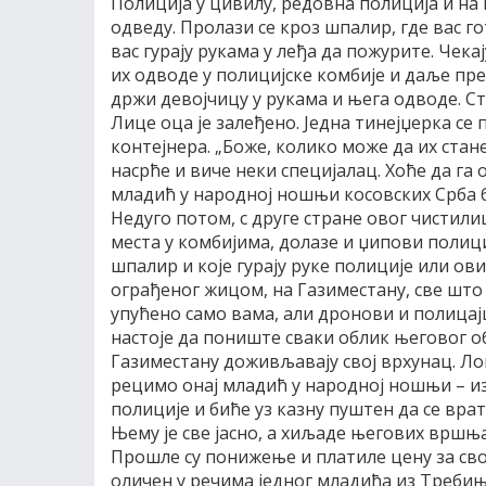
Полиција у цивилу, редовна полиција и на к
одведу. Пролази се кроз шпалир, где вас г
вас гурају рукама у леђа да пожурите. Чека
их одводе у полицијске комбије и даље пр
држи девојчицу у рукама и њега одводе. Сто
Лице оца је залеђено. Једна тинејџерка се 
контејнера. „Боже, колико може да их стане
насрће и виче неки специјалац. Хоће да га о
младић у народној ношњи косовских Срба б
Недуго потом, с друге стране овог чистил
места у комбијима, долазе и џипови полициј
шпалир и које гурају руке полиције или ови
ограђеног жицом, на Газиместану, све што 
упућено само вама, али дронови и полицај
настоје да пониште сваки облик његовог о
Газиместану доживљавају свој врхунац. Лог
рецимо онај младић у народној ношњи – из
полиције и биће уз казну пуштен да се врати
Њему је све јасно, а хиљаде његових вршња
Прошле су понижење и платиле цену за свој
оличен у речима једног младића из Требиња