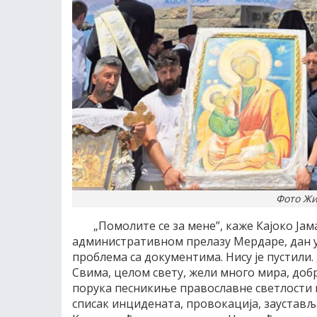
Фото Жи
„Помолите се за мене”, каже Кајоко Јам
административном прелазу Мердаре, дан уо
проблема са документима. Нису је пустили.
Свима, целом свету, жели много мира, добр
порука песникиње православне светлости и
списак инцидената, провокација, заустављ