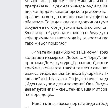
Ковачевић, градоначелник Никшића и песни
препрекама. Отуд онда хиљаде људи од ран
Бијелог Брда из Славоније који је добио на
празнична беседа говори о канону који над
обавезује. То је дан кад се видовчицом ум
искушења историје јасно видели ко смо, шт
Златни крст буде подсетник на победу дух
који примам са заветом да ћу га носити као
тако ми Бог помогао.”
„Имате ли један божур за Симону”, тра
колицима и смеје се. „Добио сам ћерку”, ј
програма Дома културе „Грачаница”, институ
трибине, концерте. Након те вести сви шаљ
вези са Видовданом. Синиша Ђукарић из Т
Јашари” из Штутгарта. Он је део групе од д
„Идем да купим деци поклоне.” Овај Видовд
девет Југовића” – свештеник Саша Митрови
четворо деце…
Изван манастирске порте и зида са бо