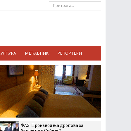
КУЛТУРА
МЕЋАВНИК
РЕПОРТЕРИ
ФАЗ: Производња дронова за
Украјину у Србији?