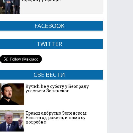
FACEBOOK
TWITTER
СВЕ ВЕСТИ
Вучић ће у суботу у Београду
угостити Зеленског
Трамп одбрусио Зеленском:
Ништа од ракета, и нама су
потребне