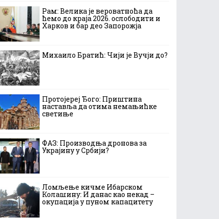
Рам: Велика је вероватноћа да
ћемо до краја 2026. ослободити и
Харков и бар део Запорожја
Михаило Братић: Чији је Вучји до?
Протојереј Ђого: Приштина
наставља да отима немањићке
светиње
ФАЗ: Производња дронова за
Украјину у Србији?
Ломљење кичме Ибарском
Колашину: И данас као некад –
окупација у пуном капацитету