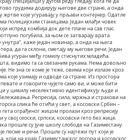
рају специјалци у дугом реду гледају кога ће да
отово грудима додирују његове две стране, а онда
ју жртве које угуравају у прљави контејнер. Одатле
ема полицијским станицама. Један млађи човек
ји испред комбија док дете плаче на сав глас.
потпуно погубила, за њом се затварају врата
 унутра”, каже један новинар, а онда на њега
тера, да га склони, сметају му његове речи. Један
ива угуран међу гомилу стиснутих младића.
ишта, видимо га са свезаним рукама. Нема довољно
е. Не зна се коме је теже, овима који излазе кроз
ма које узимају и одводе са стране. Из простора
певате и говорите чујете само ви, и може бити
ци у цивилу неселективно идентификују људе и
бележавања. Репресија, сила, мржња и страхови на
орска слика ће отићи у свет, а косовски Србин –
 гета ограђеног жицом пролази кроз репресију
 у свој сеоски, српски, косовски гето без жице.
ка прошле су јуче школу слободе на Газиместану.
е песме и речи. Прошле су најтежи пут који је
, који на крају Газиместанског логора и косовског