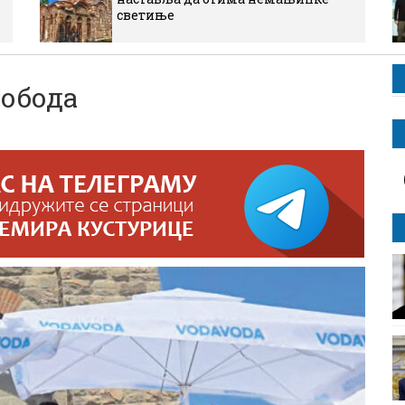
светиње
лобода