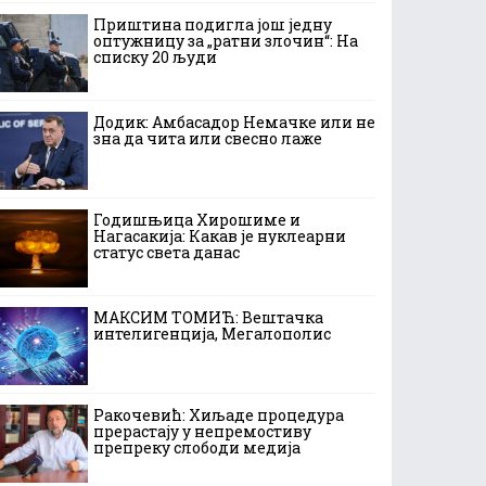
Приштина подигла још једну
оптужницу за „ратни злочин“: На
списку 20 људи
Додик: Амбасадор Немачке или не
зна да чита или свесно лаже
Годишњица Хирошиме и
Нагасакија: Какав је нуклеарни
статус света данас
МАКСИМ ТОМИЋ: Вештачка
интелигенција, Мегалополис
Ракочевић: Хиљаде процедура
прерастају у непремостиву
препреку слободи медија