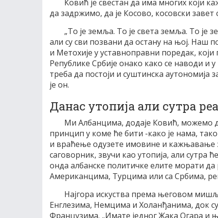
Ковић је свестан да има многих који ка
да задржимо, да је Косово, косовски завет с
„То је земља. То је света земља. То је
али су сви позвани да остану на њој. Наш 
и Метохије у уставноправни поредак, који 
Републикe Србије онако како се наводи и у
треба да постоји и суштинска аутономија за
је он.
Данас утопија али сутра ре
Ми Албанцима, додаје Ковић, можемо 
принцип у коме ће бити -како је нама, так
и враћење одузете имовине и кажњавање з
саговорник, звучи као утопија, али сутра 
онда албанске политичке елите морати да р
Американцима, Турцима или са Србима, рек
Најгора искуства према његовом мишље
Енглезима, Немцима и Холанђанима, док су
Французима. „Имате једног Жака Огара и њ