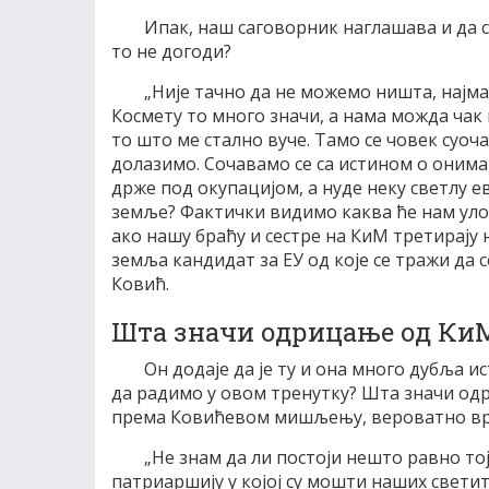
Ипак, наш саговорник наглашава и да св
то не догоди?
„Није тачно да не можемо ништа, најм
Космету то много значи, а нама можда чак в
то што ме стално вуче. Тамо се човек суоча
долазимо. Сочавамо се са истином о онима 
држе под окупацијом, а нуде неку светлу е
земље? Фактички видимо каква ће нам уло
ако нашу браћу и сестре на КиМ третирају н
земља кандидат за ЕУ од које се тражи да с
Ковић.
Шта значи одрицање од Ки
Он додаје да је ту и она много дубља и
да радимо у овом тренутку? Шта значи од
према Ковићевом мишљењу, вероватно врх
„Не знам да ли постоји нешто равно тој
патриаршију у којој су мошти наших светит