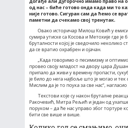
догађе али дугорoчно имамо право на 
од нас – биће готово онда када ми то к
није готово. Сигуран сам да ћемо се вр
паметни да счекамо свој тренутак.
Овако историчар Милош Ковић у емиси
сумира утиске са Косова и Метохије где ј
бруталности којој је сведочило неколико 
да се вратио охрабрен и ојачан.
„Када говоримо о песимизму и оптимизм
провео своју младост на двору цара Душана г
припало да живи у времену пропасти, сукуб
је било до нега најбоље што је могао и те
Мислим да је то поука за све нас“, нагласио 
Текстови које су након бруталне реакц
Ракочевић, Митра Рељић и један од ухапше
поруком – да ће нас управо због тортуре к
бити све више и више.
Колико год се смањимо, они