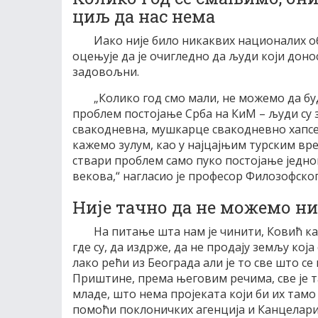
циљ да нас нема
Иако није било никаквих националих о
оцењује да је очигледно да људи који доно
задовољни.
„Колико год смо мали, не можемо да бу
проблем постојање Срба на КиМ – људи су 
свакодневна, мушкарце свакодневно хапсе 
кажемо зулум, као у најцајњим турским врем
ствари проблем само пуко постојање једног
векова,“ нагласио је професор Филозофског
Није тачно да не можемо н
На питање шта нам је чинити, Ковић ка
где су, да издрже, да не продају земљу која
лако рећи из Београда али је то све што се
Приштине, према његовим речима, све је т
младе, што нема пројеката који би их тамо
помоћи поклоничких агенција и Канцелари