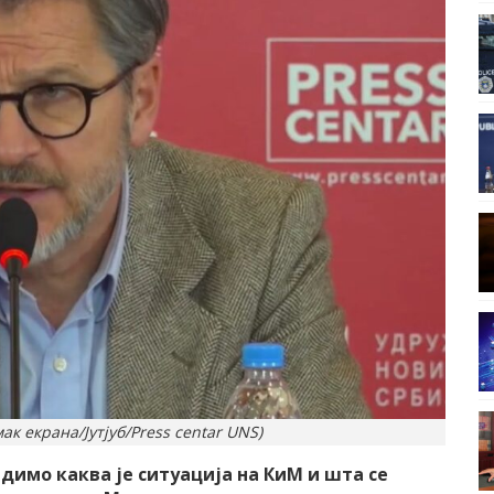
к екрана/Јутјуб/Press centar UNS)
димо каква је ситуација на КиМ и шта се