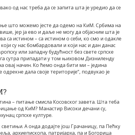
ако од нас треба да се запита шта је уредио да се
ање што можемо јесте да одемо на КиМ. Србима на
ише, јер ја ево и даље не могу да објасним шта је
ва са истином – са истином о себи, ко смо и одакле
који су нас бомбардовали и који нас и дан данас
вропску или западну будућност без свете српске
га сутра припадати у том њиховом Дизниленду
а овај начин. Ко ћемо онда бити ми – једина
е одрекне дала своје територије“, подвукао је
М?
стина – питање смисла Косовског завета. Шта теба
рицање од КиМ? Манастир Високи дечани су,
унац српске културе.
 светињи. А онда додајте још Грачаницу, па Пећку
еља, архиепископа, патријарха, па и Богорица