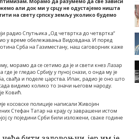
оптимизам. Морамо да разумемо да све зависи
ажемо али док ми у срцу не одустајемо ништа
атити на свету српску земљу уколико будемо
ји радио Спутњика „Oд четвртка до четвртка“
е био у време обележавања Видовдана. И поред
стотина Срба на Газиместану, наш саговорник каже
у, морамо да се сетимо да је и свети кнез Лазар
де је гледао Србију у пуној снази, о онда му је
а, свађа и поделе царства. Ипак, радио је оно што
к сада видимо колико то значи његовм народу.
је Ковић.
ије косовске полиције написали Живојин
них Стефан Татар на крају су заврашени истом
ојој су поједини Срби били изложени, сваке године
 неће бити задовоњни, јер им је