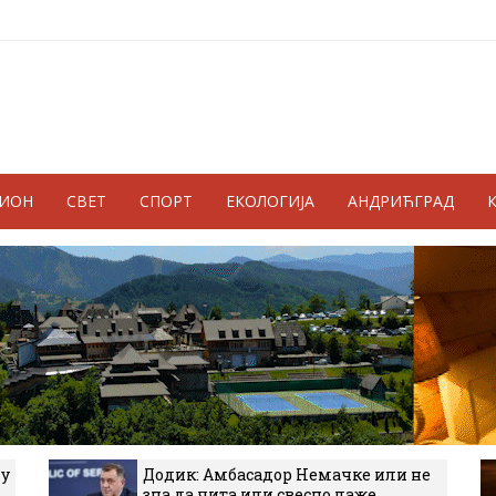
ГИОН
СВЕТ
СПОРТ
ЕКОЛОГИЈА
АНДРИЋГРАД
 у
Додик: Амбасадор Немачке или не
зна да чита или свесно лаже