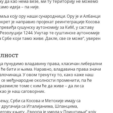
жу да као нема везе, ми ту територију не можемо
амо идеја – па није.
 земља коју ору наши сународници. Ору је и Албанци
покрет је направио пројекат реинтеграције Косова
превиђа сушунску аутономију за КиМ, у саставу
 Резолуцији 1244. Унутар те суштинске аутономије
 Србе који тамо живе. Дакле, све се може“, уверен
алност
да пунудимо владавину права, класичан либерални
о ће бити и њима. Наравно, владавина права значи
лочинаца. У овом тренутку то, како каже наш
ће се међународне околности променити, па ће
азмисле томе с ким ће да живе – да ли са
ао је наш саговорник.
њу, Срби са Косова и Метохије имају са
 другачија са Италијанима, Шпанцима,
егову књигу „Европа је умрла у Приштињи“ коју