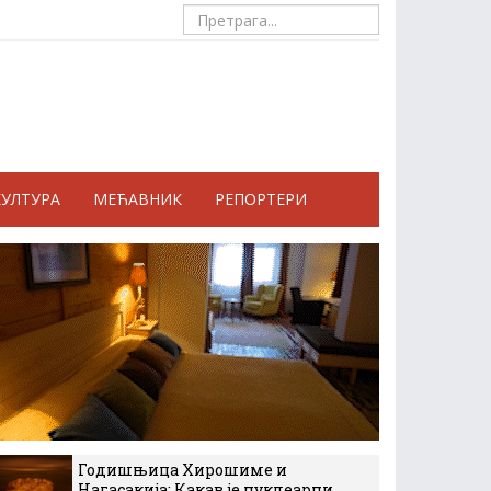
КУЛТУРА
МЕЋАВНИК
РЕПОРТЕРИ
Годишњица Хирошиме и
Нагасакија: Какав је нуклеарни