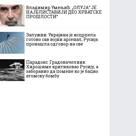
Владимир Умељић: „ОЛУЈА“ ЈЕ
НАЈБЛИСТАВИЈИ ДЕО ХРВАТСКЕ
ПРОШЛОСТИ“
Залужни: Украјина је исцрпела
готово сав војни арсенал, Русија
пронашла одговор на све
Парадокс: Градоначелник
Хирошиме критиковао Русију, а
заборавио да помене ко је бацио
атомску бомбу