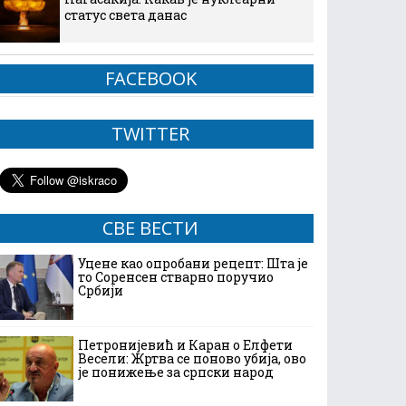
статус света данас
FACEBOOK
TWITTER
СВЕ ВЕСТИ
Уцене као опробани рецепт: Шта је
то Соренсен стварно поручио
Србији
Петронијевић и Каран о Елфети
Весели: Жртва се поново убија, ово
је понижење за српски народ