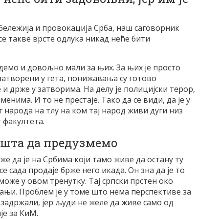
бележија и провокација Срба, наш саговорник
се такве врсте одлука никад неће бити
демо и довољно мали за њих. За њих је просто
затворени у гета, понижавања су готово
и држе у затворима. На делу је полицијски терор,
енима. И то не престаје. Тако да се види, да је у
 народа на тлу на ком тај народ живи дуги низ
 факултета.
ишта да предузмемо
же да је на Србима који тамо живе да остану ту
 се сада продаје брже него икада. Он зна да је то
 може у овом тренутку. Тај српски прстен око
ањи. Проблем је у томе што нема перспективе за
 задржали, јер људи не желе да живе само од
је за КиМ.