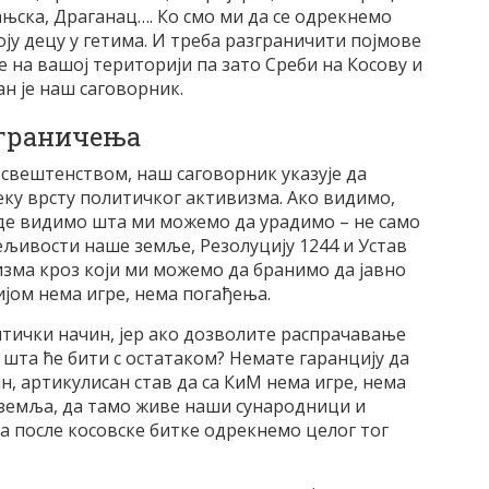
њска, Драганац…. Ко смо ми да се одрекнемо
воју децу у гетима. И треба разграничити појмове
е на вашој територији па зато Среби на Косову и
ан је наш саговорник.
зграничења
свештенством, наш саговорник указује да
ку врсту политичког активизма. Ако видимо,
ајде видимо шта ми можемо да урадимо – не само
ељивости наше земље, Резолуцију 1244 и Устав
изма кроз који ми можемо да бранимо да јавно
ијом нема игре, нема погађења.
литички начин, јер ако дозволите распрачавање
, шта ће бити с остатаком? Немате гаранцију да
ан, артикулисан став да са КиМ нема игре, нема
а земља, да тамо живе наши сународници и
на после косовске битке одрекнемо целог тог