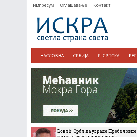
Импресум
Оглашавање
Контакт
НАСЛОВНА
СРБИЈА
Р. СРПСКА
РЕ
Ковић: Срби да уграде Пребиловце
темеље свог националног