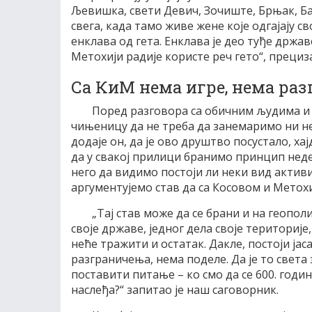
Љевишка, свети Девич, Зочиште, Брњак, Ба
свега, када тамо живе жене које одгајају с
енклава од гета. Енклава је део туђе држав
Метохији радије користе реч гето“, прециз
Са КиМ нема игре, нема ра
Поред разговора са обичним људима и 
чињеницу да не треба да занемаримо ни не
додаје он, да је ово друштво посустало, х
да у свакој прилици бранимо принцип нед
него да видимо постоји ли неки вид актив
аргументујемо став да са Косовом и Метох
„Тај став може да се брани и на геопо
своје државе, једног дела своје територије
неће тражити и остатак. Дакле, постоји јас
разграничења, нема поделе. Да је то свет
поставити питање – ко смо да се 600. годи
наслеђа?“ запитао је наш саговорник.