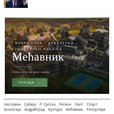
Насловна
Србија
Р. Српска
Регион
Свет
Спорт
Екологија
Андрићград
Култура
Мећавник
Репортери