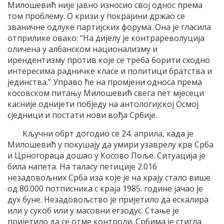
Милошевић није јавно износио свој однос према
том проблему. О кризи у покрајини држао се
званичне одлуке партијских форума. Она је гласила
отприлике овако: “На дијелу је контрареволуција
оличена у албанском национализму и
ирендентизму против које се треба борити сходно
интересима радничке класе и политици братства и
јединства.” Управо ће на промјени односа према
косовском питању Милошевић свега пет мјесеци
касније однијети побједу на антологијској Осмој
сједници и постати нови вођа Србије.
Кључни обрт догодио се 24. априла, када је
Милошевић у покушају да умири узаврелу крв Срба
и Црногораца дошао у Косово Поље. Ситуација је
била напета. На таласу петиције 2.016
незадовољних Срба иза које је на крају стало више
од 80.000 потписника с краја 1985. године јачао је
дух буне. Незадовољство је пријетило да ескалира
или у сукоб или у масовни егзодус. Стање је
пријетило да се отме контроли. Србима је стигла