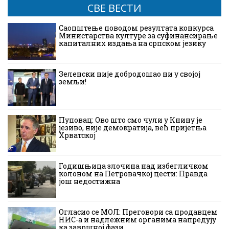
СВЕ ВЕСТИ
Саопштење поводом резултата конкурса
Министарства културе за суфинансирање
капиталних издања на српском језику
Зеленски није добродошао ни у својој
земљи!
Пуповац: Ово што смо чули у Книну је
језиво, није демократија, већ пријетња
Хрватској
Годишњица злочина над избегличком
колоном на Петровачкој цести: Правда
још недостижна
Огласио се МОЛ: Преговори са продавцем
НИС-а и надлежним органима напредују
ка завршној фази