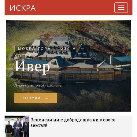
ИСКРА
Навига
Зеленски није добродошао ни у својој
земљи!