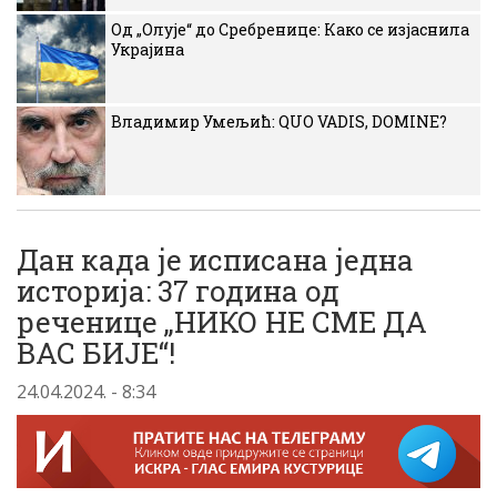
Од „Олује“ до Сребренице: Како се изјаснила
Украјина
Владимир Умељић: QUO VADIS, DOMINE?
Дан када је исписана једна
историја: 37 година од
реченице „НИКО НЕ СМЕ ДА
ВАС БИЈЕ“!
24.04.2024. - 8:34