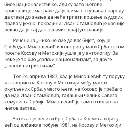
биле националистичке, али су зато његове
присталице сматрале да је њима покушавао народу
да стави до знања да неће трпети кршење људских
права у јужној покрајини. Иван Стамболић је касније
рекао да је тај дан означио крај Југославије.
Реченица „Нико не сме да вас бије!“, коју је
Слободан Милошевић изговорио у маси Срба током
посете Косову и Метохији ушла је у антологију. За
неке је то био „српски национализам“, за друге
„српски патриотизам“.
Тог 24. априла 1987, кад је Милошевић ту поруку
изговорио на Косову и Метохији међу масом
окупљених Срба, уместо њега, на Косово је требало
да иде Иван Стамболић, тадашњи челник Савеза
комуниста Србије. Милошевић је тамо отишао на
његов захтев.
Затекао је велики број Срба са Космета који су
већ од албанске побуне 1981. на Косову и Метохији