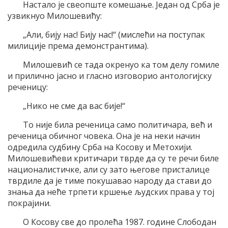
Настало је свеопште комешање. Један од Срба је
узвикнуо Милошевићу:
„Али, бију нас! Бију нас!“ (мислећи на поступак
милиције према демонстрантима).
Милошевић се тада окренуо ка том делу гомиле
и прилично јасно и гласно изговорио антологијску
реченицу:
„Нико не сме да вас бије!“
То није била реченица само политичара, већ и
реченица обичног човека. Она је на неки начин
одредила судбину Срба на Косову и Метохији.
Милошевићеви критичари тврде да су те речи биле
националистичке, али су зато његове присталице
тврдиле да је тиме покушавао народу да стави до
знања да неће трпети кршење људских права у тој
покрајини.
О Косову све до пролећа 1987. године Слободан