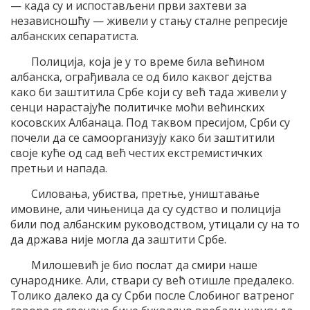
— када су и испостављени први захтеви за
независношћу — живели у стању сталне репресије
албанских сепаратиста.
Полиција, која је у то време била већином
албанска, ограђивала се од било каквог дејства
како би заштитила Србе који су већ тада живели у
сенци нарастајуће политичке моћи већинских
косовских Албанаца. Под таквом пресијом, Срби су
почели да се самоорганизују како би заштитили
своје куће од сад већ честих екстремистичких
претњи и напада.
Силовања, убиства, претње, уништавање
имовине, али чињеница да су судство и полиција
били под албанским руководством, утицали су на то
да држава није могла да заштити Србе.
Милошевић је био послат да смири наше
сународнике. Али, ствари су већ отишле предалеко.
Толико далеко да су Срби после Слобиног ватреног