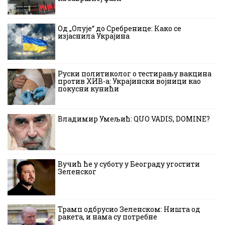
Од „Олује“ до Сребренице: Како се
изјаснила Украјина
Руски политиколог о тестирању вакцина
против ХИВ-а: Украјински војници као
покусни кунићи
Владимир Умељић: QUO VADIS, DOMINE?
Вучић ће у суботу у Београду угостити
Зеленског
Трамп одбрусио Зеленском: Ништа од
ракета, и нама су потребне