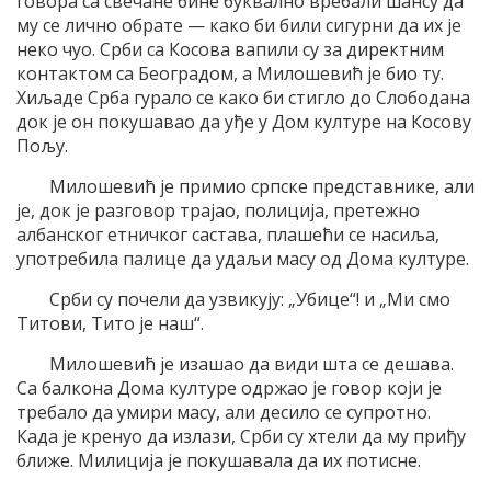
говора са свечане бине буквално вребали шансу да
му се лично обрате — како би били сигурни да их је
неко чуо. Срби са Косова вапили су за директним
контактом са Београдом, а Милошевић је био ту.
Хиљаде Срба гурало се како би стигло до Слободана
док је он покушавао да уђе у Дом културе на Косову
Пољу.
Милошевић је примио српске представнике, али
је, док је разговор трајао, полиција, претежно
албанског етничког састава, плашећи се насиља,
употребила палице да удаљи масу од Дома културе.
Срби су почели да узвикују: „Убице“! и „Ми смо
Титови, Тито је наш“.
Милошевић је изашао да види шта се дешава.
Са балкона Дома културе одржао је говор који је
требало да умири масу, али десило се супротно.
Када је кренуо да излази, Срби су хтели да му приђу
ближе. Милиција је покушавала да их потисне.