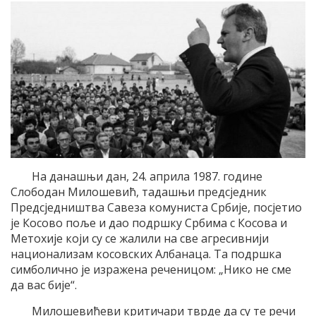
На данашњи дан, 24. априла 1987. године
Слободан Милошевић, тадашњи предсједник
Предсједништва Савеза комуниста Србије, посјетио
је Косово поље и дао подршку Србима с Косова и
Метохије који су се жалили на све агресивнији
национализам косовских Албанаца. Та подршка
симболично је изражена реченицом: „Нико не сме
да вас бије“.
Милошевићеви критичари тврде да су те речи