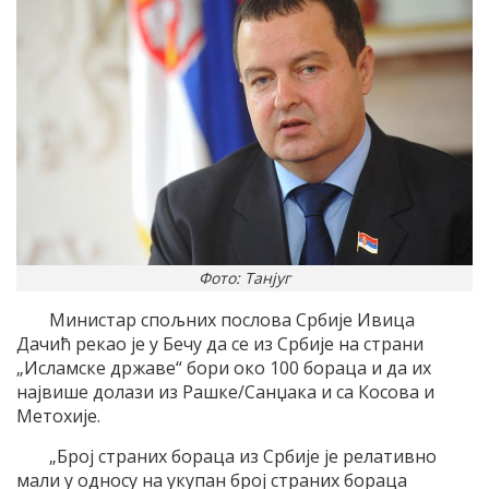
Фото: Танјуг
Министар спољних послова Србије Ивица
Дачић рекао је у Бечу да се из Србије на страни
„Исламске државе“ бори око 100 бораца и да их
највише долази из Рашке/Санџака и са Косова и
Метохије.
„Број страних бораца из Србије је релативно
мали у односу на укупан број страних бораца