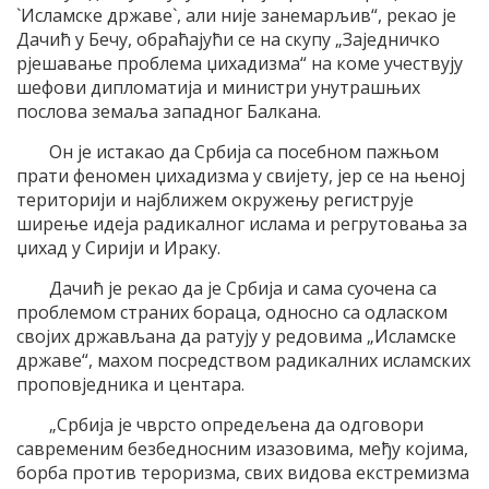
`Исламске државе`, али није занемарљив“, рекао је
Дачић у Бечу, обраћајући се на скупу „Заједничко
рјешавање проблема џихадизма“ на коме учествују
шефови дипломатија и министри унутрашњих
послова земаља западног Балкана.
Он је истакао да Србија са посебном пажњом
прати феномен џихадизма у свијету, јер се на њеној
територији и најближем окружењу региструје
ширење идеја радикалног ислама и регрутовања за
џихад у Сирији и Ираку.
Дачић је рекао да је Србија и сама суочена са
проблемом страних бораца, односно са одласком
својих држављана да ратују у редовима „Исламске
државе“, махом посредством радикалних исламских
проповједника и центара.
„Србија је чврсто опредељена да одговори
савременим безбедносним изазовима, међу којима,
борба против тероризма, свих видова екстремизма