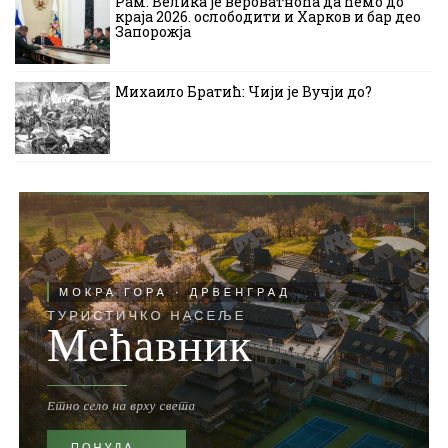
Рам: Велика је вероватноћа да ћемо до
краја 2026. ослободити и Харков и бар део
Запорожја
Михаило Братић: Чији је Вучји до?