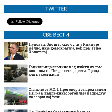
TWITTER
СВЕ ВЕСТИ
Пуповац: Ово што смо чули у Книну је
језиво, није демократија, већ пријетња
Хрватској
Годишњица злочина над избегличком
колоном на Петровачкој цести: Правда
још недостижна
Огласио се МОЛ: Преговори са продавцем
НИС-а и надлежним органима напредују
ка завршној фази
Од „Олује“ до Сребренице: Како се