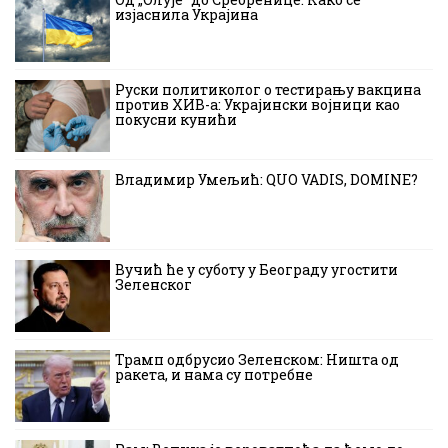
изјаснила Украјина
Руски политиколог о тестирању вакцина
против ХИВ-а: Украјински војници као
покусни кунићи
Владимир Умељић: QUO VADIS, DOMINE?
Вучић ће у суботу у Београду угостити
Зеленског
Трамп одбрусио Зеленском: Ништа од
ракета, и нама су потребне