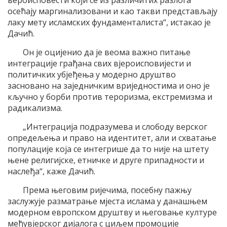
вероисповести који се из различитих разлога
осећају маргинализовани и као такви представљају
лаку мету исламских фундаменталиста“, истакао је
Дачић.
Он је оцијенио да је веома важно питање
интеграције грађана свих вјероисповијести и
политичких убјеђења у модерно друштво
засновано на заједничким вриједностима и оно је
кључно у борби против тероризма, екстремизма и
радикализма.
„Интеграција подразумева и слободу верског
опредељења и право на идентитет, али и схватање
популације која се интегрише да то није на штету
њене религијске, етничке и друге припадности и
наслеђа“, каже Дачић.
Према његовим ријечима, посебну пажњу
заслужује разматрање мјеста ислама у данашњем
модерном европском друштву и његовање културе
међувјерског дијалога с циљем промоције