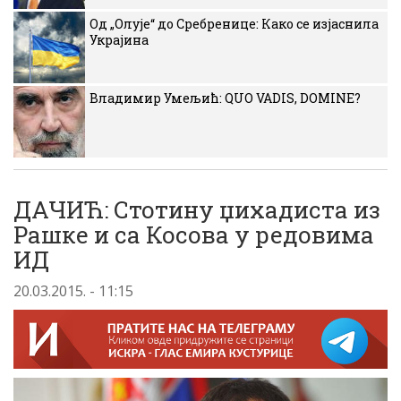
Од „Олује“ до Сребренице: Како се изјаснила
Украјина
Владимир Умељић: QUO VADIS, DOMINE?
ДАЧИЋ: Стотину џихадиста из
Рашке и са Косова у редовима
ИД
20.03.2015. - 11:15