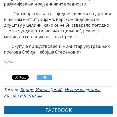
разумијевања и заједничких вредности.
„Одговорност за то заједнички лежи на држави
и њеним институцијама, верским лидерима и
друштву у целини, како се не би стварало погодно
тло за фундаменталистичке циљеве“, рекао је
министар спољних послова Србије.
Скупу је присуствовао и министар унутрашњих
послова Србије Небојша Стефановић.
Срна
Тагови:
Борци
,
Ивица Дачић
,
Исламска држава
,
Косово и Метохија
FACEBOOK