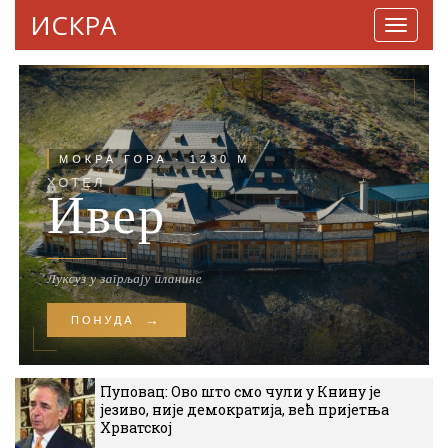
ИСКРА
Навига
Пуповац: Ово што смо чули у Книну је
језиво, није демократија, већ пријетња
Хрватској