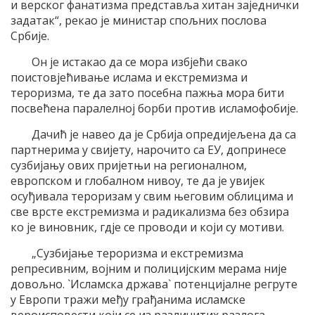
и верског фанатизма представља хитан заједнички
задатак“, рекао је министар спољних послова
Србије.
Он је истакао да се мора избјећи свако
поистовјећивање ислама и екстремизма и
тероризма, те да зато посебна пажња мора бити
посвећена паралелној борби против исламофобије.
Дачић је навео да је Србија опредијељена да са
партнерима у свијету, нарочито са ЕУ, допринесе
сузбијању ових пријетњи на регионалном,
европском и глобалном нивоу, те да је увијек
осуђивала тероризам у свим његовим облицима и
све врсте екстремизма и радикализма без обзира
ко је виновник, гдје се проводи и који су мотиви.
„Сузбијање тероризма и екстремизма
репресивним, војним и полицијским мерама није
довољно. `Исламска држава` потенцијалне регруте
у Европи тражи међу грађанима исламске