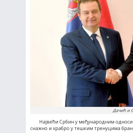
Дачић и С
Највећи Србин у међународним односима
снажно и храбро у тешким тренуцима брани 