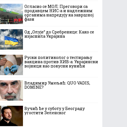
Огласио се МОЛ: Преговори са
продавцем НИС-а и надлежним
органима напредују ка завршној
фази
Од „Олује“ до Сребренице: Како се
изјаснила Украјина
Руски политиколог о тестирању
вакцина против ХИВ-а: Украјински
војници као покусни кунићи
Владимир Умељић: QUO VADIS,
DOMINE?
Вучић ће у суботу у Београду
угостити Зеленског