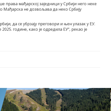
ше права мађарској заједници у Србији него неке
зато Мађарска не дозвољава да неко Србију
ији, да се убрзају преговори и њен улазак у ЕУ.
2025. године, како је одредила ЕУ“, рекао је