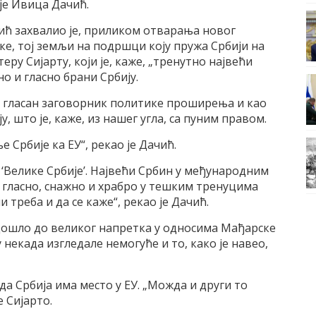
је Ивица Дачић.
ћ захвалио је, приликом отварања новог
ке, тој земљи на подршци коју пружа Србији на
еру Сијарту, који је, каже, „тренутно највећи
о и гласно брани Србију.
 и гласан заговорник политике проширења и као
, што је, каже, из нашег угла, са пуним правом.
Србије ка ЕУ“, рекао је Дачић.
 ‘Велике Србије’. Највећи Србин у међународним
о гласно, снажно и храбро у тешким тренуцима
 треба и да се каже“, рекао је Дачић.
 дошло до великог напретка у односима Мађарске
у некада изгледале немогуће и то, како је навео,
да Србија има место у ЕУ. „Можда и други то
е Сијарто.