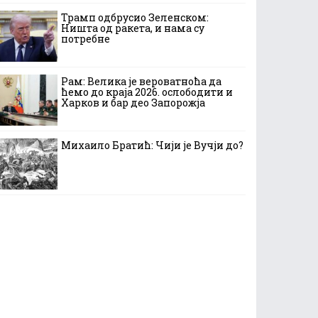
Трамп одбрусио Зеленском:
Ништа од ракета, и нама су
потребне
Рам: Велика је вероватноћа да
ћемо до краја 2026. ослободити и
Харков и бар део Запорожја
Михаило Братић: Чији је Вучји до?