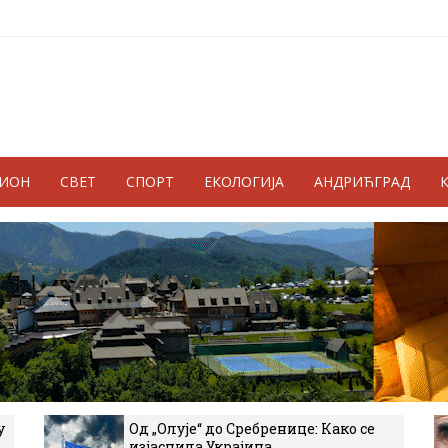
ГИОН
СВЕТ
СПОРТ
ЕКОЛОГИЈА
АНДРИЋГРАД
у
Од „Олује“ до Сребренице: Како се
изјаснила Украјина