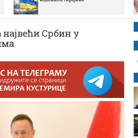
а највећи Србин у
има