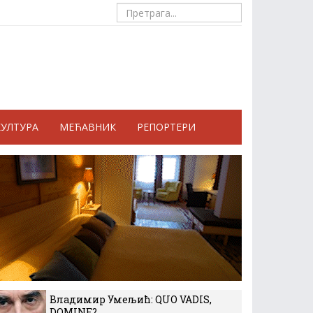
КУЛТУРА
МЕЋАВНИК
РЕПОРТЕРИ
Владимир Умељић: QUO VADIS,
DOMINE?