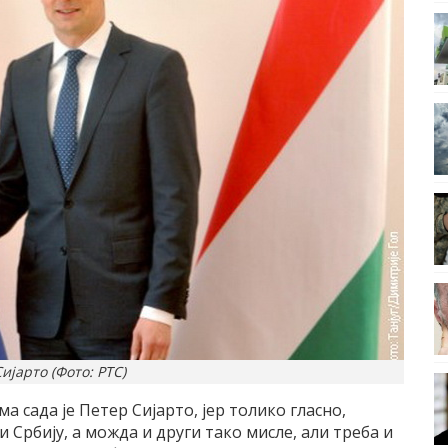
ијарто (Фото: РТС)
 сада је Петер Сијарто, јер толико гласно,
Србију, а можда и други тако мисле, али треба и