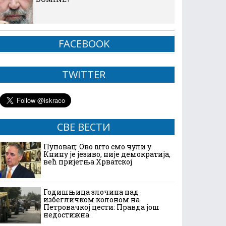
FACEBOOK
TWITTER
СВЕ ВЕСТИ
Пуповац: Ово што смо чули у
Книну је језиво, није демократија,
већ пријетња Хрватској
Годишњица злочина над
избегличком колоном на
Петровачкој цести: Правда још
недостижна