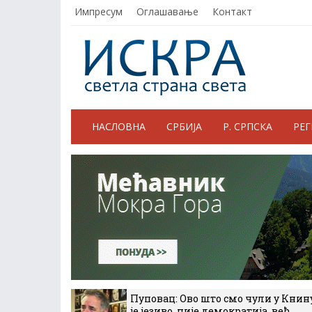
Импресум
Оглашавање
Контакт
НАСЛОВНА
СРБИЈА
Р. СРПСКА
РЕ
Пуповац: Ово што смо чули у Книн
је језиво, није демократија, већ