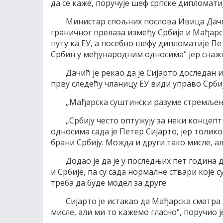
да се каже, поручује шеф српске дипломати
Министар спољних послова Ивица Дачи
граничног прелаза између Србије и Мађарс
путу ка ЕУ, а посебно шефу дипломатије Пет
Србин у међународним односима“ јер снажн
Дачић је рекао да је Сијарто доследан
прву следећу чланицу ЕУ види управо Србију
„Мађарска суштински разуме стремљење 
„Србију често оптужују за неки концепт
односима сада је Петер Сијарто, јер толик
брани Србију. Можда и други тако мисле, али
Додао је да је у последњих пет година
и Србије, па су сада нормалне ствари које с
треба да буде модел за друге.
Сијарто је истакао да Мађарска сматра 
мисле, али ми то кажемо гласно“, поручио ј