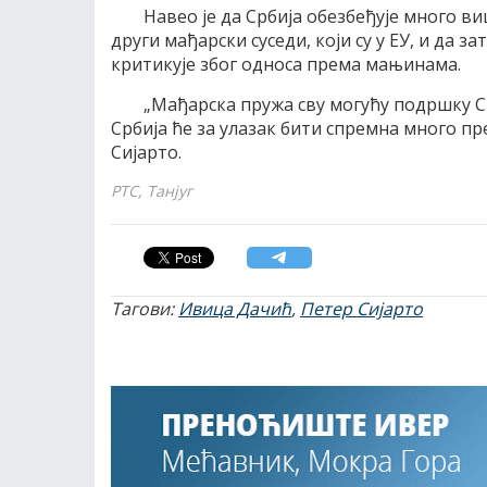
Навео је да Србија обезбеђује много ви
други мађарски суседи, који су у ЕУ, и да 
критикује због односа према мањинама.
„Мађарска пружа сву могућу подршку Срб
Србија ће за улазак бити спремна много пре 
Сијарто.
РТС, Танјуг
Тагови:
Ивица Дачић
,
Петер Сијарто