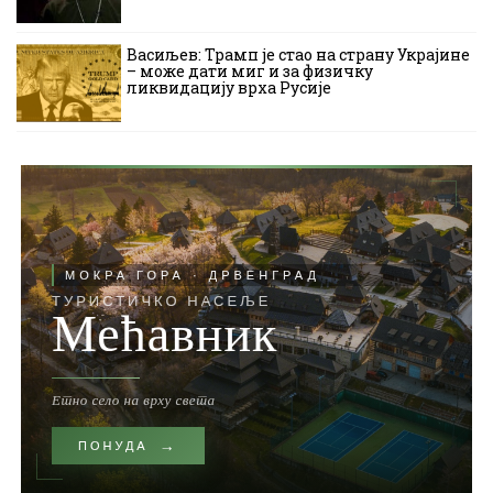
Васиљев: Трамп је стао на страну Украјине
– може дати миг и за физичку
ликвидацију врха Русије