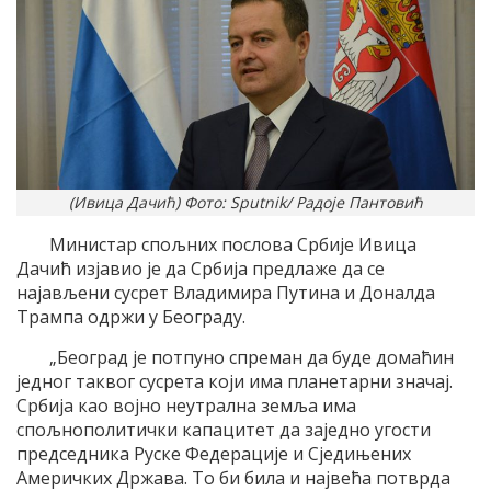
(Ивица Дачић) Фото: Sputnik/ Радоје Пантовић
Министар спољних послова Србије Ивица
Дачић изјавио је да Србија предлаже да се
најављени сусрет Владимира Путина и Доналда
Трампа одржи у Београду.
„Београд је потпуно спреман да буде домаћин
једног таквог сусрета који има планетарни значај.
Србија као војно неутрална земља има
спољнополитички капацитет да заједно угости
председника Руске Федерације и Сједињених
Америчких Држава. То би била и највећа потврда