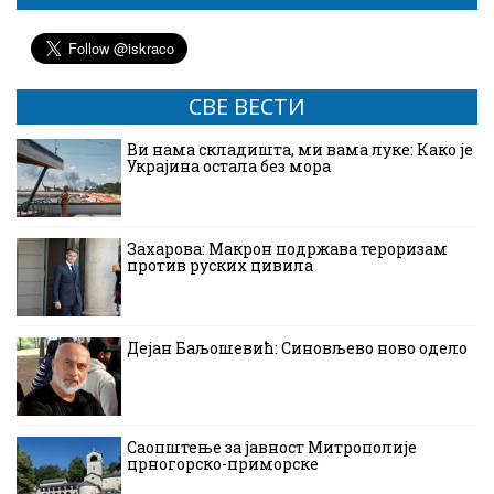
СВЕ ВЕСТИ
Ви нама складишта, ми вама луке: Како је
Украјина остала без мора
Захарова: Макрон подржава тероризам
против руских цивила
Дејан Баљошевић: Синовљево ново одело
Саопштење за јавност Митрополије
црногорско-приморске