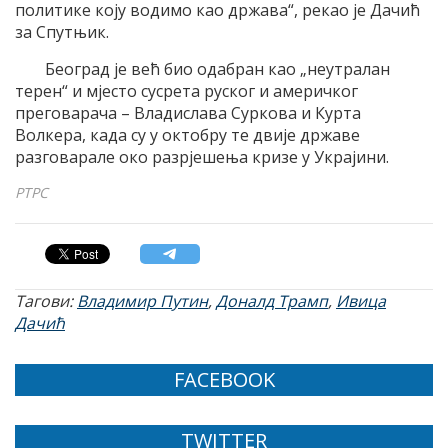
политике коју водимо као држава“, рекао је Дачић
за Спутњик.
Београд је већ био одабран као „неутралан
терен“ и мјесто сусрета руског и америчког
преговарача – Владислава Суркова и Курта
Волкера, када су у октобру те двије државе
разговарале око разрјешења кризе у Украјини.
РТРС
Тагови:
Владимир Путин
,
Доналд Трамп
,
Ивица
Дачић
FACEBOOK
TWITTER