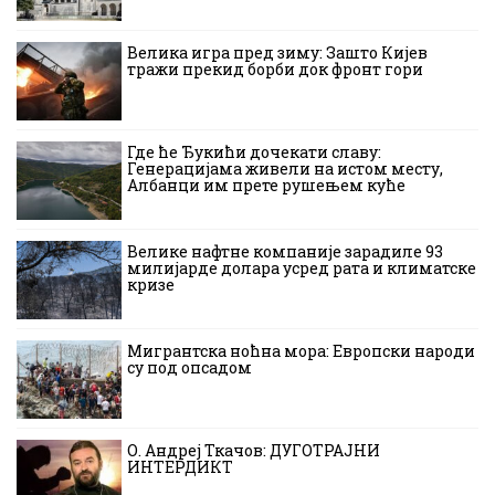
Велика игра пред зиму: Зашто Кијев
тражи прекид борби док фронт гори
Где ће Ђукићи дочекати славу:
Генерацијама живели на истом месту,
Албанци им прете рушењем куће
Велике нафтне компаније зарадиле 93
милијарде долара усред рата и климатске
кризе
Мигрантска ноћна мора: Европски народи
су под опсадом
О. Андреј Ткачов: ДУГОТРАЈНИ
ИНТЕРДИКТ