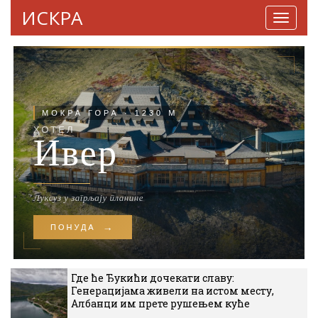
ИСКРА
Навига
Где ће Ђукићи дочекати славу:
Генерацијама живели на истом месту,
Албанци им прете рушењем куће