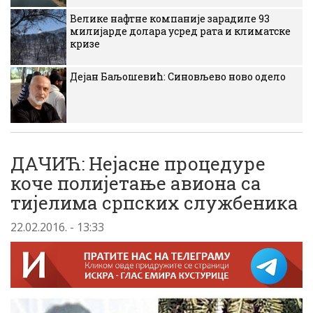
Велике нафтне компаније зарадиле 93
милијарде долара усред рата и климатске
кризе
Дејан Баљошевић: Синовљево ново одело
ДАЧИЋ: Нејасне процедуре
коче полијетање авиона са
тијелима српских службеника
22.02.2016. - 13:33