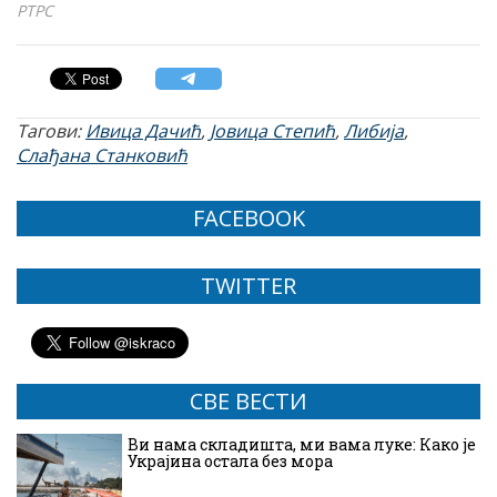
РТРС
Тагови:
Ивица Дачић
,
Јовица Степић
,
Либија
,
Слађана Станковић
FACEBOOK
TWITTER
СВЕ ВЕСТИ
Ви нама складишта, ми вама луке: Како је
Украјина остала без мора