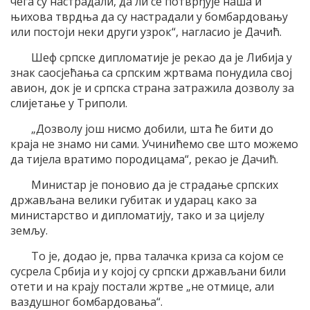
чега су настрадали, да ли се потврђује наша и
њихова тврдња да су настрадали у бомбардовању
или постоји неки други узрок“, нагласио је Дачић.
Шеф српске дипломатије је рекао да је Либија у
знак саосјећања са српским жртвама понудила свој
авион, док је и српска страна затражила дозволу за
слијетање у Триполи.
„Дозволу још нисмо добили, шта ће бити до
краја не знамо ни сами. Учинићемо све што можемо
да тијела вратимо породицама“, рекао је Дачић.
Министар је поновио да је страдање српских
држављана велики губитак и ударац како за
министарство и дипломатију, тако и за цијелу
земљу.
То је, додао је, прва талачка криза са којом се
сусрела Србија и у којој су српски држављани били
отети и на крају постали жртве „не отмице, али
ваздушног бомбардовања“.