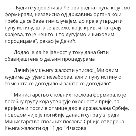
„Будите увјерени да ће ова радна група коју смо
формирали, независно од државних органа који
треба да се баве тим случајем, до краја утврдити
пуну истину, шта се десило, ко је крив, и на крају
крајева, то је нешто што дугујемо и њиховим
породицама“, рекао је Дачић.
Додао је да ће јавност у току дана бити
обавијештена о даљим процедурама.
Дачић је у књигу жалости уписао: „Ми овим
људима дугујемо незаборав, али и пуну истину о
томе шта се догодило и зашто се догодило“.
Министарство спољних послова формирало је
посебну групу која утврђује околности прије, за
вријеме и послије отмице двоје држављана Србије,
поводом чије је погибије данас и сутра у згради
Министарства спољних послова Србије отворена
Књига жалости од 11 до 14 часова.