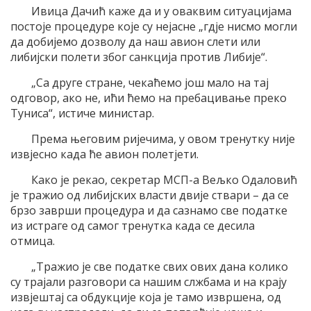
Ивица Дачић каже да и у оваквим ситуацијама
постоје процедуре које су нејасне „гдје нисмо могли
да добијемо дозволу да наш авион слети или
либијски полети због санкција против Либије“.
„Са друге стране, чекаћемо још мало на тај
одговор, ако не, ићи ћемо на пребацивање преко
Туниса“, истиче министар.
Према његовим ријечима, у овом тренутку није
извјесно када ће авион полетјети.
Како је рекао, секретар МСП-а Вељко Одаловић
је тражио од либијских власти двије ствари – да се
брзо заврши процедура и да сазнамо све податке
из истраге од самог тренутка када се десила
отмица.
„Тражио је све податке свих ових дана колико
су трајали разговори са нашим слжбама и на крају
извјештај са обдукције која је тамо извршена, од