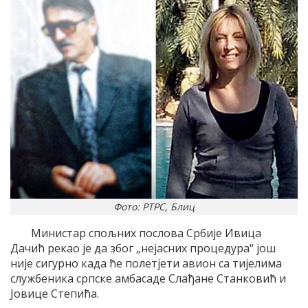
Фото: РТРС, Блиц
Министар спољних послова Србије Ивица
Дачић рекао је да због „нејасних процедура“ још
није сигурно када ће полетјети авион са тијелима
службеника српске амбасаде Слађане Станковић и
Јовице Степића.