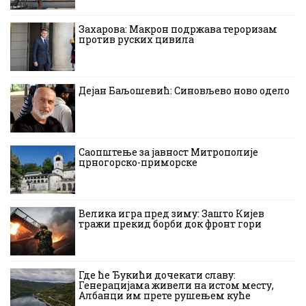
Захарова: Макрон подржава тероризам
против руских цивила
Дејан Баљошевић: Синовљево ново одело
Саопштење за јавност Митрополије
црногорско-приморске
Велика игра пред зиму: Зашто Кијев
тражи прекид борби док фронт гори
Где ће Ђукићи дочекати славу:
Генерацијама живели на истом месту,
Албанци им прете рушењем куће