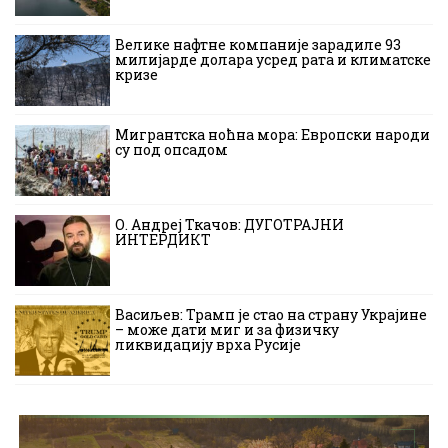
Велике нафтне компаније зарадиле 93
милијарде долара усред рата и климатске
кризе
Мигрантска ноћна мора: Европски народи
су под опсадом
О. Андреј Ткачов: ДУГОТРАЈНИ
ИНТЕРДИКТ
Васиљев: Трамп је стао на страну Украјине
– може дати миг и за физичку
ликвидацију врха Русије