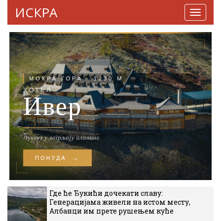
ИСКРА
Навига
Где ће Ђукићи дочекати славу:
Генерацијама живели на истом месту,
Албанци им прете рушењем куће