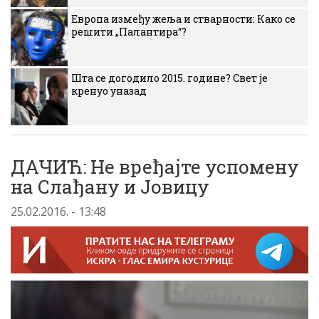
Европа између жеља и стварности: Како се
решити „Палантира“?
Шта се догодило 2015. године? Свет је
кренуо уназад
ДАЧИЋ: Не вређајте успомену
на Слађану и Јовицу
25.02.2016. - 13:48