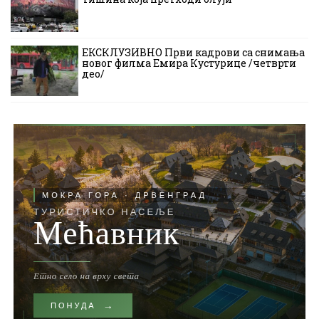
ЕКСКЛУЗИВНО Први кадрови са снимања
новог филма Емира Кустурице /четврти
део/