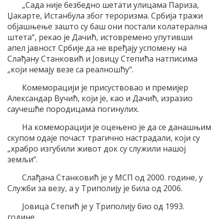
„Сада није безбедно шетати улицама Париза,
Џакарте, Истанбула због тероризма. Србија тражи
објашњење зашто су баш они постали колатерална
штета“, рекао је Дачић, истовремено упутивши
апел јавност Србије да не вређају успомену на
Слађану Станковић и Јовицу Степића натписима
„који немају везе са реалношћу“.
Комеморацији је присуствовао и премијер
Александар Вучић, који је, као и Дачић, изразио
саучешће породицама погинулих.
На комеморацији је оцењено је да се данашњим
скупом одаје почаст трагично настрадали, који су
„храбро изгубили живот док су служили нашој
земљи“.
Слађана Станковић је у МСП од 2000. године, у
Служби за везу, а у Триполију је била од 2006.
Јовица Степић је у Триполију био од 1993.
године.