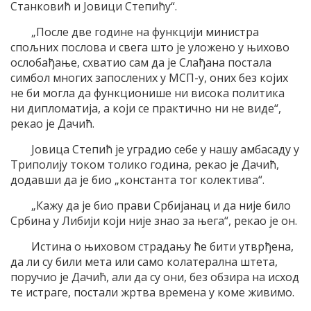
Станковић и Јовици Степићу“.
„После две године на функцији министра
спољних послова и свега што је уложено у њихово
ослобађање, схватио сам да је Слађана постала
симбол многих запослених у МСП-у, оних без којих
не би могла да функционише ни висока политика
ни дипломатија, а који се практично ни не виде“,
рекао је Дачић.
Јовица Степић је уградио себе у нашу амбасаду у
Триполију током толико година, рекао је Дачић,
додавши да је био „константа тог колектива“.
„Кажу да је био прави Србијанац и да није било
Србина у Либији који није знао за њега“, рекао је он.
Истина о њиховом страдању ће бити утврђена,
да ли су били мета или само колатерална штета,
поручио је Дачић, али да су они, без обзира на исход
те истраге, постали жртва времена у коме живимо.