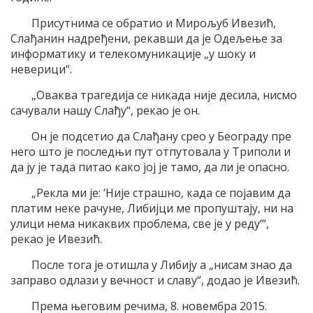
Присутнима се обратио и Мирољуб Ивезић,
Слађанин надређени, рекавши да је Одељење за
информатику и телекомуникације „у шоку и
неверици“.
„Оваква трагедија се никада није десила, нисмо
сачували нашу Слађу“, рекао је он.
Он је подсетио да Слађану срео у Београду пре
него што је последњи пут отпутовала у Триполи и
да ју је тада питао како јој је тамо, да ли је опасно.
„Рекла ми је: ’Није страшно, када се појавим да
платим неке рачуне, Либијци ме пропуштају, ни на
улици нема никаквих проблема, све је у реду‘“,
рекао је Ивезић.
После тога је отишла у Либију а „нисам знао да
заправо одлази у вечност и славу“, додао је Ивезић.
Према његовим речима, 8. новембра 2015.