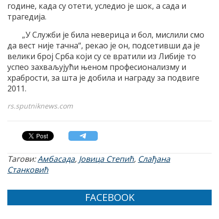
године, када су отети, уследио је шок, а сада и
трагедија.
„У Служби је била неверица и бол, мислили смо
да вест није тачна“, рекао је он, подсетивши да је
велики број Срба који су се вратили из Либије то
успео захваљујући њеном професионализму и
храбрости, за шта је добила и награду за подвиге
2011.
rs.sputniknews.com
Тагови:
Амбасада
,
Јовица Степић
,
Слађана
Станковић
FACEBOOK