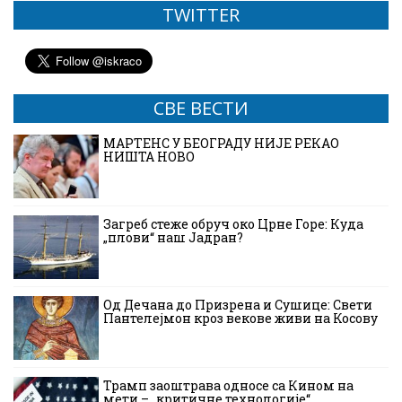
TWITTER
СВЕ ВЕСТИ
МАРТЕНС У БЕОГРАДУ НИЈЕ РЕКАО
НИШТА НОВО
Загреб стеже обруч око Црне Горе: Куда
„плови“ наш Јадран?
Од Дечана до Призрена и Сушице: Свети
Пантелејмон кроз векове живи на Косову
Трамп заоштрава односе са Кином на
мети – „критичне технологије“