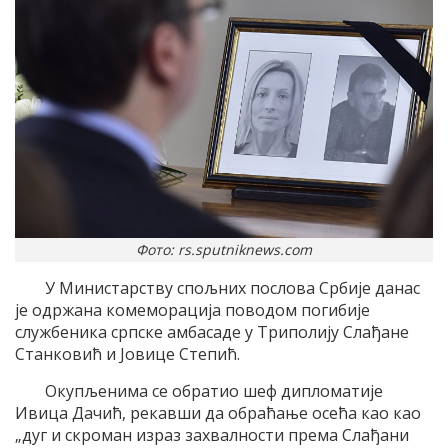
Фото: rs.sputniknews.com
У Министарству спољних послова Србије данас
је одржана комеморација поводом погибије
службеника српске амбасаде у Триполију Слађане
Станковић и Јовице Степић.
Окупљенима се обратио шеф дипломатије
Ивица Дачић, рекавши да обраћање осећа као као
„дуг и скроман израз захвалности према Слађани