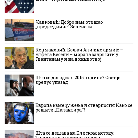
Чанковић: Добро нам отишао
„председниче“ Зеленски
Кецмановић: Кољач Алијине армије –
Елфета Весели – морала завршити у
Гвантанаму и на доживотној
Шта се догодило 2015. године? Свет је
кренуо уназад
Европа између жеља и стварности: Како се
решити „Палантира“?
Шта се дешава на Блиском истоку:
Тишина која претходи олуји