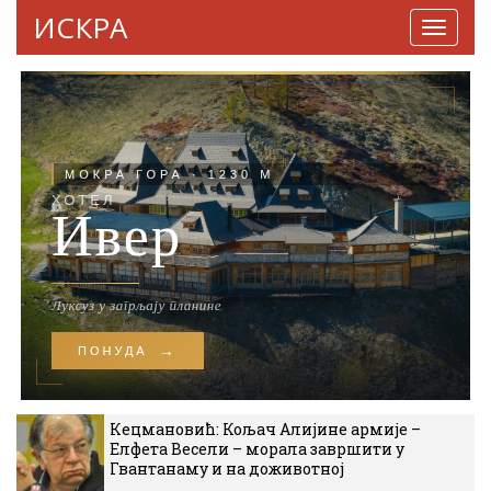
ИСКРА
Навига
Кецмановић: Кољач Алијине армије –
Елфета Весели – морала завршити у
Гвантанаму и на доживотној