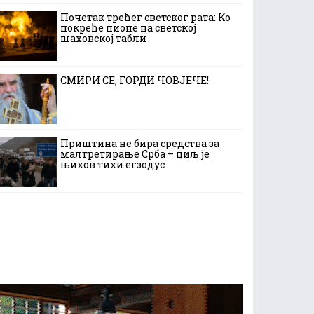
Почетак трећег светског рата: Ко
покреће пионе на светској
шаховској табли
СМИРИ СЕ, ГОРДИ ЧОВЈЕЧЕ!
Приштина не бира средства за
малтретирање Срба – циљ је
њихов тихи егзодус