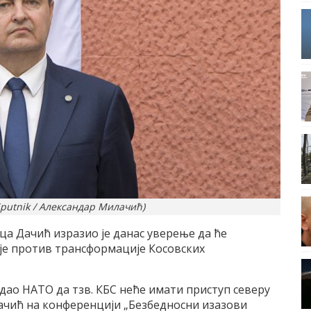
putnik / Александар Милачић)
а Дачић изразио је данас уверење да ће
је против трансформације Косовских
 дао НАТО да тзв. КБС неће имати приступ северу
 Дачић на конференцији „Безбедносни изазови