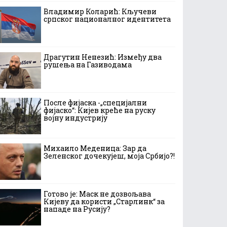
Владимир Коларић: Кључеви
српског националног идентитета
Драгутин Ненезић: Између два
рушења на Газиводама
После фијаска -„специјални
фијаско“: Кијев креће на руску
војну индустрију
Михаило Меденица: Зар да
Зеленског дочекујеш, моја Србијо?!
Готово је: Маск не дозвољава
Кијеву да користи „Старлинк“ за
нападе на Русију?