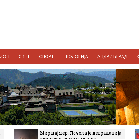
ГИОН
СВЕТ
СПОРТ
ЕКОЛОГИЈА
АНДРИЋГРАД
к
Миршајмер: Почела је деградација
кијевског режима – и на