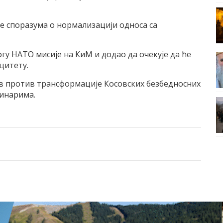
ње споразума о нормализацији односа са
огу НАТО мисије на КиМ и додао да очекује да ће
цитету.
ав против трансформације Косовских безбедносних
винарима.