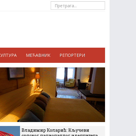
КУЛТУРА
МЕЋАВНИК
РЕПОРТЕРИ
Владимир Коларић: Кључеви
српског националног идентитета