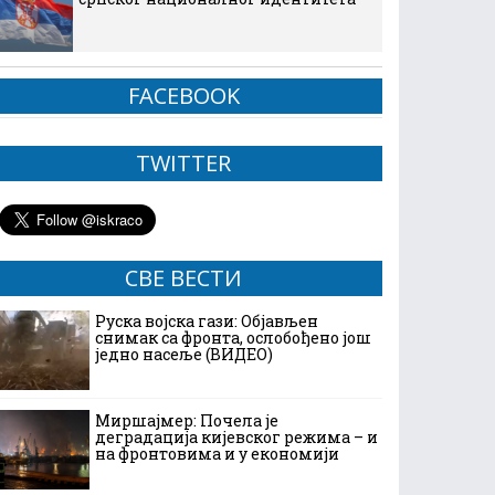
FACEBOOK
TWITTER
СВЕ ВЕСТИ
Руска војска гази: Објављен
снимак са фронта, ослобођено још
једно насеље (ВИДЕО)
Миршајмер: Почела је
деградација кијевског режима – и
на фронтовима и у економији