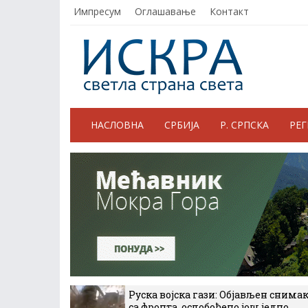
Импресум
Оглашавање
Контакт
НАСЛОВНА
СРБИЈА
Р. СРПСКА
РЕ
Руска војска гази: Објављен снима
са фронта, ослобођено још једно