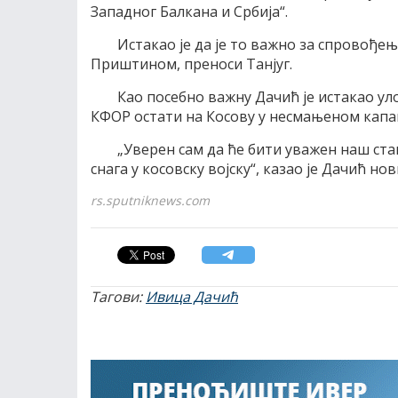
Западног Балкана и Србија“.
Истакао је да је то важно за спровође
Приштином, преноси Танјуг.
Као посебно важну Дачић је истакао ул
КФОР остати на Косову у несмањеном капа
„Уверен сам да ће бити уважен наш ст
снага у косовску војску“, казао је Дачић но
rs.sputniknews.com
Тагови:
Ивица Дачић