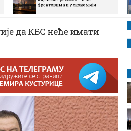
фронтовима и у економији
је да КБС неће имати