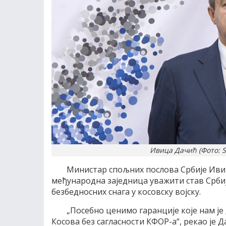
Ивица Дачић (Фото: S
Министар спољних послова Србије Ивиц
међународна заједница уважити став Срби
безбедносних снага у косовску војску.
„Посебно ценимо гаранције које нам је
Косова без сагласности КФОР-а“, рекао је