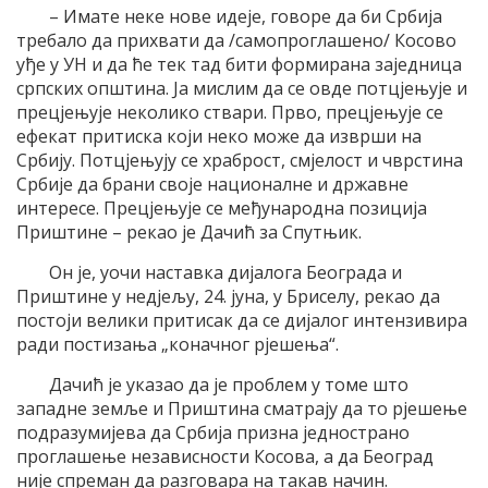
– Имате неке нове идеје, говоре да би Србија
требало да прихвати да /самопроглашено/ Косово
уђе у УН и да ће тек тад бити формирана заједница
српских општина. Ја мислим да се овде потцјењује и
прецјењује неколико ствари. Прво, прецјењује се
ефекат притиска који неко може да изврши на
Србију. Потцјењују се храброст, смјелост и чврстина
Србије да брани своје националне и државне
интересе. Прецјењује се међународна позиција
Приштине – рекао је Дачић за Спутњик.
Он је, уочи наставка дијалога Београда и
Приштине у недјељу, 24. јуна, у Бриселу, рекао да
постоји велики притисак да се дијалог интензивира
ради постизања „коначног рјешења“.
Дачић је указао да је проблем у томе што
западне земље и Приштина сматрају да то рјешење
подразумијева да Србија призна једнострано
проглашење независности Косова, а да Београд
није спреман да разговара на такав начин.