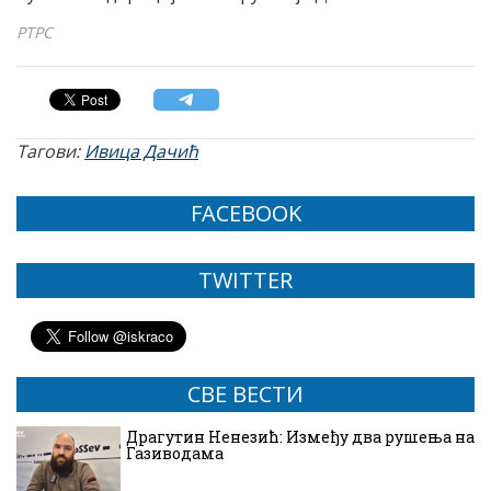
РТРС
Тагови:
Ивица Дачић
FACEBOOK
TWITTER
СВЕ ВЕСТИ
Драгутин Ненезић: Између два рушења на
Газиводама