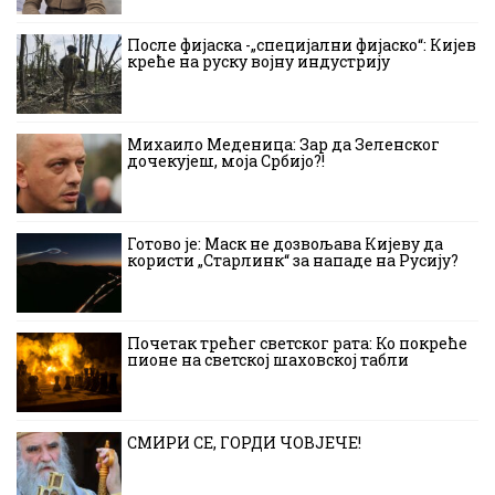
После фијаска -„специјални фијаско“: Кијев
креће на руску војну индустрију
Михаило Меденица: Зар да Зеленског
дочекујеш, моја Србијо?!
Готово је: Маск не дозвољава Кијеву да
користи „Старлинк“ за нападе на Русију?
Почетак трећег светског рата: Ко покреће
пионе на светској шаховској табли
СМИРИ СЕ, ГОРДИ ЧОВЈЕЧЕ!