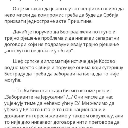
Он је истакао да је апсолутно неприхватљиво да
неко мисли да компромис треба да буде да Србија
прихвати једностране акте Приштине.
Дачић је поручио да Београд жели потпуно и
трајно рјешење проблема и да никакви сепаратни
договори који не подразумијевају трајно рјешење
„апсолутно не долазе у обзир“.
Шеф српске дипломатије истиче да је Косово
родно мјесто Србије и поручује онима који сугеришу
Београду да треба да заборави на њега, да то није
могуће.
– То би било као када бисмо некоме рекли:
„Заборавите на Јерусалим“ /…/ Они мисле да нас
уцјењују тиме да нећемо ући у ЕУ. Ми желимо да
уђемо у ЕУ зато што је то наш национални и
државни интерес и живимо у таквом окружењу, али
то није дио никаквог договора нити преговора да