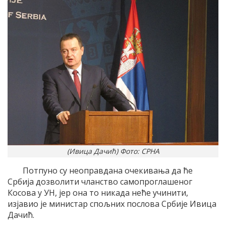
(Ивица Дачић) Фото: СРНА
Потпуно су неоправдана очекивања да ће
Србија дозволити чланство самопроглашеног
Косова у УН, јер она то никада неће учинити,
изјавио је министар спољних послова Србије Ивица
Дачић.