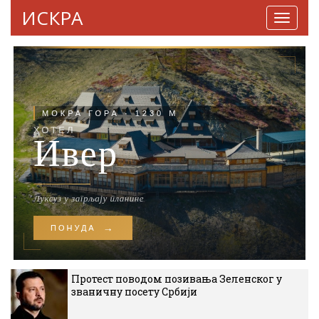
ИСКРА
Навига
Протест поводом позивања Зеленског у
званичну посету Србији