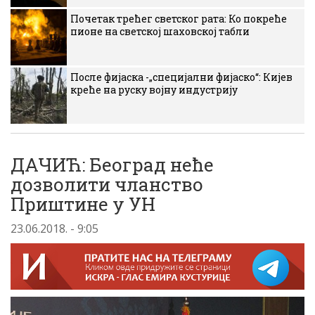
Почетак трећег светског рата: Ко покреће
пионе на светској шаховској табли
После фијаска -„специјални фијаско“: Кијев
креће на руску војну индустрију
ДАЧИЋ: Београд неће
дозволити чланство
Приштине у УН
23.06.2018. - 9:05