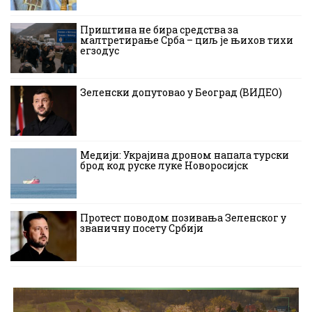
Приштина не бира средства за
малтретирање Срба – циљ је њихов тихи
егзодус
Зеленски допутовао у Београд (ВИДЕО)
Медији: Украјина дроном напала турски
брод код руске луке Новоросијск
Протест поводом позивања Зеленског у
званичну посету Србији