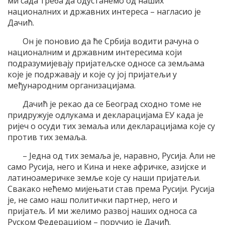
ми сада треба да одустанемо од наших
националних и државних интереса – нагласио је
Дачић.
Он је поновио да ће Србија водити рачуна о
националним и државним интересима који
подразумијевају пријатељске односе са земљама
које је подржавају и које су јој пријатељи у
међународним организацијама.
Дачић је рекао да се Београд сходно томе не
придружује одлукама и декларацијама ЕУ када је
ријеч о осуди тих земаља или декларацијама које су
против тих земаља.
– Једна од тих земаља је, наравно, Русија. Али не
само Русија, него и Кина и неке афричке, азијске и
латиноамеричке земље које су наши пријатељи.
Свакако нећемо мијењати став према Русији. Русија
је, не само наш политички партнер, него и
пријатељ. И ми желимо развој наших односа са
Руском Федерацијом – поручио је Дачић.