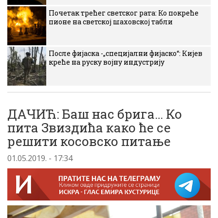
Почетак трећег светског рата: Ко покреће
пионе на светској шаховској табли
После фијаска -„специјални фијаско“: Кијев
креће на руску војну индустрију
ДАЧИЋ: Баш нас брига… Ко
пита Звиздића како ће се
решити косовско питање
01.05.2019. - 17:34