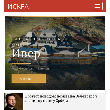
ИСКРА
Навига
Протест поводом позивања Зеленског у
званичну посету Србији