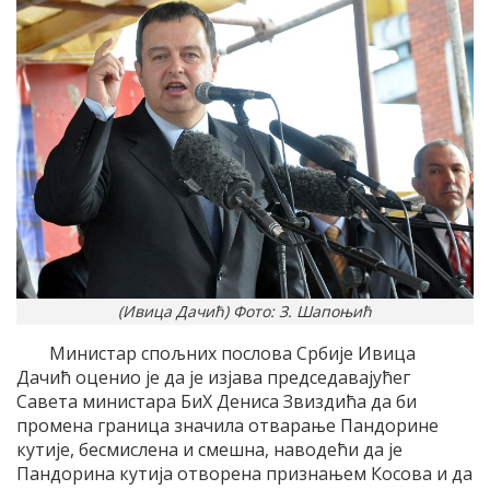
(Ивица Дачић) Фото: З. Шапоњић
Министар спољних послова Србије Ивица
Дачић оценио је да је изјава председавајућег
Савета министара БиХ Дениса Звиздића да би
промена граница значила отварање Пандорине
кутије, бесмислена и смешна, наводећи да је
Пандорина кутија отворена признањем Косова и да