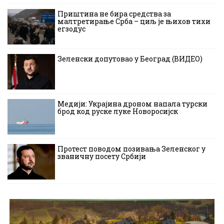
Приштина не бира средства за
малтретирање Срба – циљ је њихов тихи
егзодус
Зеленски допутовао у Београд (ВИДЕО)
Медији: Украјина дроном напала турски
брод код руске луке Новоросијск
Протест поводом позивања Зеленског у
званичну посету Србији