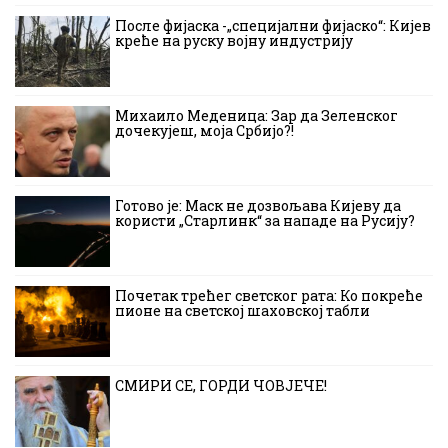
После фијаска -„специјални фијаско“: Кијев
креће на руску војну индустрију
Михаило Меденица: Зар да Зеленског
дочекујеш, моја Србијо?!
Готово је: Маск не дозвољава Кијеву да
користи „Старлинк“ за нападе на Русију?
Почетак трећег светског рата: Ко покреће
пионе на светској шаховској табли
СМИРИ СЕ, ГОРДИ ЧОВЈЕЧЕ!