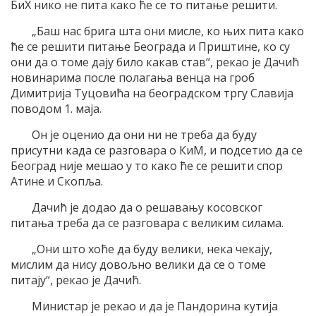
БиХ нико не пита како ће се то питање решити.
„Баш нас брига шта они мисле, ко њих пита како
ће се решити питање Београда и Приштине, ко су
они да о томе дају било какав став“, рекао је Дачић
новинарима после полагања венца на гроб
Димитрија Туцовића на београдском тргу Славија
поводом 1. маја.
Он је оценио да они ни не треба да буду
присутни када се разговара о КиМ, и подсетио да се
Београд није мешао у то како ће се решити спор
Атине и Скопља.
Дачић је додао да о решавању косовског
питања треба да се разговара с великим силама.
„Они што хоће да буду велики, нека чекају,
мислим да нису довољно велики да се о томе
питају“, рекао је Дачић.
Министар је рекао и да је Пандорина кутија