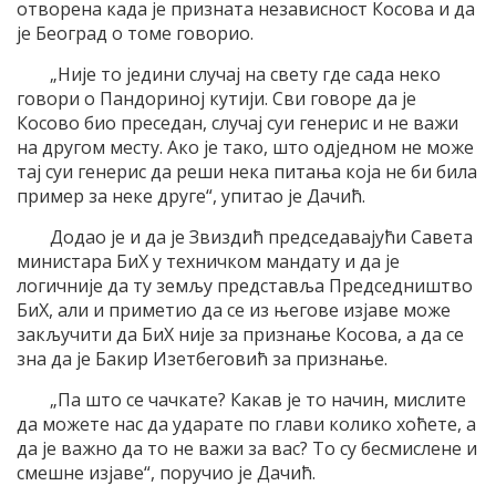
отворена када је призната независност Косова и да
је Београд о томе говорио.
„Није то једини случај на свету где сада неко
говори о Пандориној кутији. Сви говоре да је
Косово био преседан, случај суи генерис и не важи
на другом месту. Ако је тако, што одједном не може
тај суи генерис да реши нека питања која не би била
пример за неке друге“, упитао је Дачић.
Додао је и да је Звиздић председавајући Савета
министара БиХ у техничком мандату и да је
логичније да ту земљу представља Председништво
БиХ, али и приметио да се из његове изјаве може
закључити да БиХ није за признање Косова, а да се
зна да је Бакир Изетбеговић за признање.
„Па што се чачкате? Какав је то начин, мислите
да можете нас да ударате по глави колико хоћете, а
да је важно да то не важи за вас? То су бесмислене и
смешне изјаве“, поручио је Дачић.