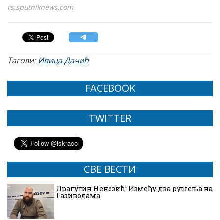
rs.sputniknews.com
Тагови:
Ивица Дачић
FACEBOOK
TWITTER
СВЕ ВЕСТИ
Драгутин Ненезић: Између два рушења на
Газиводама