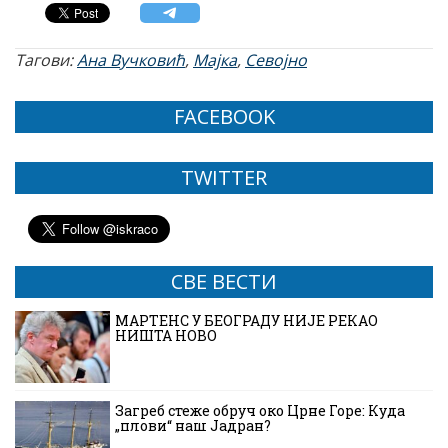
Тагови:
Ана Вучковић
,
Мајка
,
Севојно
FACEBOOK
TWITTER
СВЕ ВЕСТИ
МАРТЕНС У БЕОГРАДУ НИЈЕ РЕКАО
НИШТА НОВО
Загреб стеже обруч око Црне Горе: Куда
„плови“ наш Јадран?