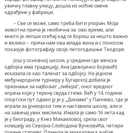
ужичку главну улицу, дошла из ноћне смене
одрађене у фабрици.
– Све се може, само треба бити упоран. Моја
животна прича је необична за ово време, али
много је лепши осећај кад се бориш за нешто важно
и велико – прича нам ова млада жена и с поносом
показује фотографију своје петогодишње Теодоре.
Још у основној школи, у средини где женска
одбојка има традицију, Ана (девојачко Бојовић)
исказала се као таленат за одбојку. На једном
међународном турниру у Бугарској добила је
признање за најбољег „либера“, оног вредног
играча који у терену свуда стиже. Већ у 14. години
спортски пут одвео ју је у „Динамо“ у Панчево, где је
играла за јуниорски тим и наставила школу, али и
на завичај увек мислила. Имала је само 16 лета кад
је у Београду, у Кнез Михаиловој, срела свог
комшију из Севојна Слободана Вучковића, четири
године старијег. Планула је младалачка љубав.