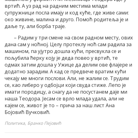
вртић. А уз рад на радним местима млади
супружници посла имају и код куће, где живе сами:
око живине, малина и друго. Помоћ родитеља је и
даље ту, али борба траје.
– Радим у три смене на свом радном месту, ових
дана сам у ноћној. Целу протеклу ноћ сам радила за
машином, па ујутро дошла кући, пресвукла се и
пољубила ћерку коју је деда повео у вртић, те
одмах затим дошла у Ужице да делим ове флајере и
додатно зарадим. А кад се предвече вратим кући
чекају ме многи послови. Али, не жалим се. Трудим
се, као либеро у одбојци који свуда стиже. Лепо је
имати породицу, а снагу да не посустанем даје ми
наша Теодора. Јесам се врло млада удала, али не
кајем се, живот је то – прича за наш лист Ана
Бојовић Вучковић.
Политика, Бранко Пејовић