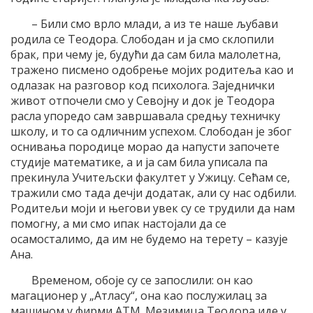
– Били смо врло млади, а из те наше љубави
родила се Теодора. Слободан и ја смо склопили
брак, при чему је, будући да сам била малолетна,
тражено писмено одобрење мојих родитеља као и
одлазак на разговор код психолога. Заједнички
живот отпочели смо у Севојну и док је Теодора
расла упоредо сам завршавала средњу техничку
школу, и то са одличним успехом. Слободан је због
оснивања породице морао да напусти започете
студије математике, а и ја сам била уписала па
прекинула Учитељски факултет у Ужицу. Сећам се,
тражили смо тада дечји додатак, али су нас одбили.
Родитељи моји и његови увек су се трудили да нам
помогну, а ми смо ипак настојали да се
осамосталимо, да им не будемо на терету – казује
Ана.
Временом, обоје су се запослили: он као
магационер у „Атласу“, она као послужилац за
машином у фирми АТМ. Мезимица Теодора иде у