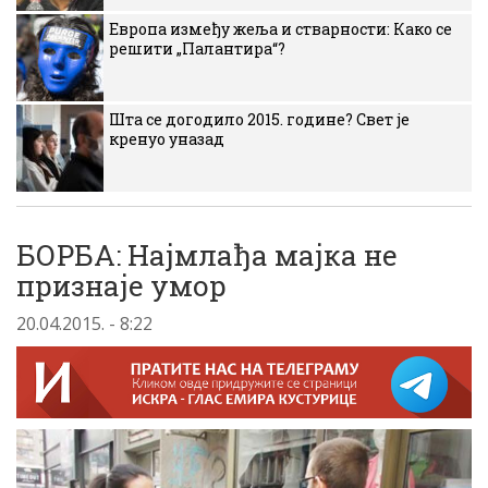
Европа између жеља и стварности: Како се
решити „Палантира“?
Шта се догодило 2015. године? Свет је
кренуо уназад
БОРБА: Најмлађа мајка не
признаје умор
20.04.2015. - 8:22