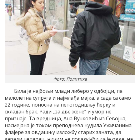
Фото: Политика
Била је најбољи млади либеро у одбојци, па
малолетна супруга и најмлађа мајка, а сада са само
22 године, поносна на петогодишњу ћерку и
складан брак. Ради „за две жене“ и умор не
признаје. Та вредница, Ана Вучковић из Севојна,
насмејана је током преподнева нудила Ужичанима
флајере за овдашњу изложбу старих заната, да
заради џепарац, ничим не показујући да је овде, на