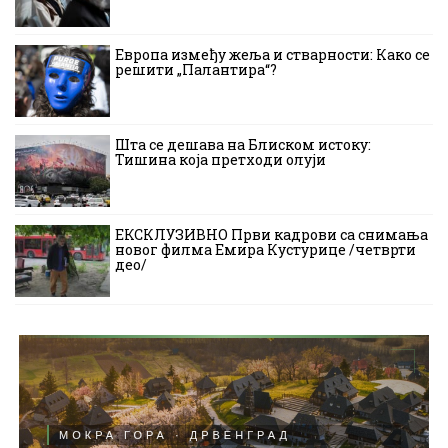
Европа између жеља и стварности: Како се
решити „Палантира“?
Шта се дешава на Блиском истоку:
Тишина која претходи олуји
ЕКСКЛУЗИВНО Први кадрови са снимања
новог филма Емира Кустурице /четврти
део/