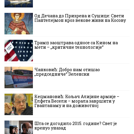
Од Дечана до Призрена и Сушице: Свети
Пантелејмон кроз векове живи на Косову
Трамп заоштрава односе са Кином на
мети – „критичне технологије“
Чанковић: Добро нам отишао
„председниче“ Зеленски
Кецмановић: Кољач Алијине армије –
Елфета Весели – морала завршити у
Гвантанаму и на доживотној
Шта се догодило 2015. године? Свет је
кренуо уназад