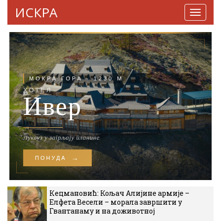
ИСКРА
Навига
Кецмановић: Кољач Алијине армије –
Елфета Весели – морала завршити у
Гвантанаму и на доживотној