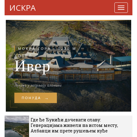
ИСКРА
Навига
Где ће Ђукићи дочекати славу:
Генерацијама живели на истом месту,
Албанци им прете рушењем куће