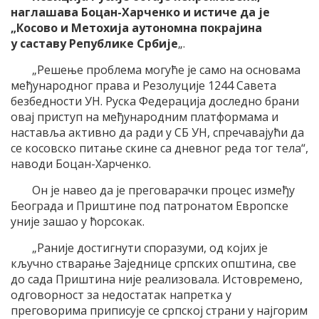
наглашава Боцан-Харченко и истиче да је
„Косово и Метохија аутономна покрајина
у саставу Републике Србије
„.
„Решење проблема могуће је само на основама
међународног права и Резолуције 1244 Савета
безбедности УН. Руска Федерација доследно брани
овај приступ на међународним платформама и
наставља активно да ради у СБ УН, спречавајући да
се косовско питање скине са дневног реда тог тела“,
наводи Боцан-Харченко.
Он је навео да је преговарачки процес између
Београда и Приштине под патронатом Европске
уније зашао у ћорсокак.
„Раније достигнути споразуми, од којих је
кључно стварање Заједнице српских општина, све
до сада Приштина није реализовала. Истовремено,
одговорност за недостатак напретка у
преговорима приписује се српској страни у најгорим