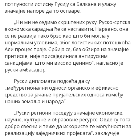
потпуности истисну Русију са Балкана и улажу
значајне напоре да то остваре.
„Ни ми не седимо скрштених руку. Руско-српска
економска сарадња ће се наставити. Наравно, она
се не развија тако брзо као што би могла у
нормалним условима, због логистичких потешкоћа.
Али процес траје. Србија се, без обзира на значајне
притиске, није присајединила антируским
санкцијама, што ми високо ценимо“, нагласио је
руски амбасадор.
Руски дипломата подсећа да су
„међурегионални односи органско и ефикасно
средство за јачање пријатељских односа између
наших земаља и народа“.
„Руски региони поседују значајне економске,
научне, културне и образовне ресурсе. Овде су тога
добро свесни и теже да искористе те могућности за
реализацију заједничких пројеката“, закључује