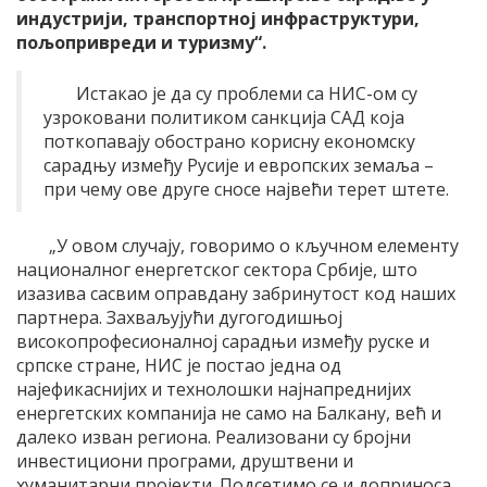
индустрији, транспортној инфраструктури,
пољопривреди и туризму“.
Истакао је да су проблеми са НИС-ом су
узроковани политиком санкција САД која
поткопавају обострано корисну економску
сарадњу између Русије и европских земаља –
при чему ове друге сносе највећи терет штете.
„У овом случају, говоримо о кључном елементу
националног енергетског сектора Србије, што
изазива сасвим оправдану забринутост код наших
партнера. Захваљујући дугогодишњој
високопрофесионалној сарадњи између руске и
српске стране, НИС је постао једна од
најефикаснијих и технолошки најнапреднијих
енергетских компанија не само на Балкану, већ и
далеко изван региона. Реализовани су бројни
инвестициони програми, друштвени и
хуманитарни пројекти. Подсетимо се и доприноса