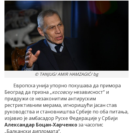
© TANJUG/ AMIR HAMZAGIĆ/ bg
Европска унија упорно покушава да примора
Београд да призна „
косовску
независност“ и
придружи се незаконитим антируским
рестриктивним мерама, игноришући јасан став
руководства и становништва Србије по оба питања,
изјавио је амбасадор Руске Федерације у Србији
Александар Боцан-Харченко
за часопис
„Балкански дипломата“.