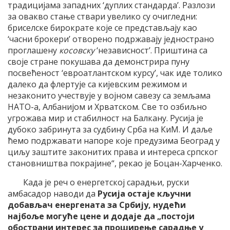
традицијама западних ‘дуплих стандарда’. Разлози
за овакво стање ствари увелико су очигледни:
бриселске бирократе које се представљају као
‘часни брокери’ отворено подржавају једнострано
проглашену
косовску
‘независност’. Приштина са
своје стране покушава да демонстрира пуну
посвећеност ‘евроатлантском курсу’, чак иде толико
далеко да флертује са кијевским режимом и
незаконито учествује у војном савезу са земљама
НАТО-а, Албанијом и Хрватском. Све то озбиљно
угрожава мир и стабилност на Балкану. Русија је
дубоко забринута за судбину Срба на КиМ. И даље
ћемо подржавати напоре које предузима Београд у
циљу заштите законитих права и интереса српског
становништва покрајине“, рекао је Боцан-Харченко.
Када је реч о енергетској сарадњи, руски
амбасадор наводи да
Русија остаје кључни
добављач енергената за Србију, нудећи
најбоље могуће цене и додаје да „постоји
обострани интерес за проширење сарадње у