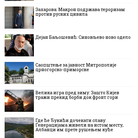
Захарова: Макрон подржава тероризам
против руских цивила
Дејан Баљошевић: Синовљево ново одело
Саопштење за јавност Митрополије
црногорско-приморске
Велика игра пред зиму: Зашто Кијев
тражи прекид борби док фронт гори
Где ће Ђукићи дочекати славу:
Генерацијама живели на истом месту,
Албанци им прете рушењем куће