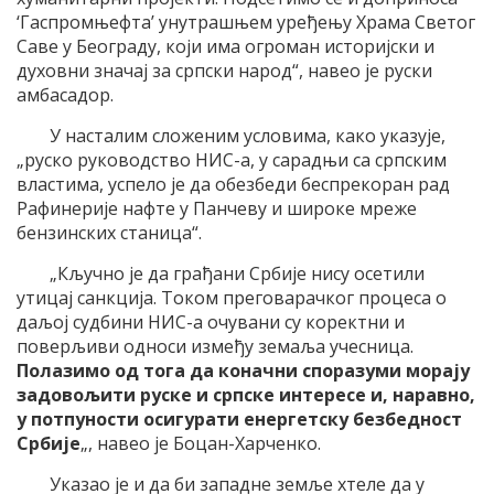
‘Гаспромњефта’ унутрашњем уређењу Храма Светог
Саве у Београду, који има огроман историјски и
духовни значај за српски народ“, навео је руски
амбасадор.
У насталим сложеним условима, како указује,
„руско руководство НИС-а, у сарадњи са српским
властима, успело је да обезбеди беспрекоран рад
Рафинерије нафте у Панчеву и широке мреже
бензинских станица“.
„Кључно је да грађани Србије нису осетили
утицај санкција. Током преговарачког процеса о
даљој судбини НИС-а очувани су коректни и
поверљиви односи између земаља учесница.
Полазимо од тога да коначни споразуми морају
задовољити руске и српске интересе и, наравно,
у потпуности осигурати енергетску безбедност
Србије
„, навео је Боцан-Харченко.
Указао је и да би западне земље хтеле да у