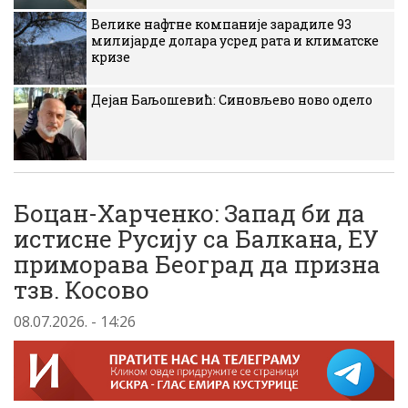
Велике нафтне компаније зарадиле 93
милијарде долара усред рата и климатске
кризе
Дејан Баљошевић: Синовљево ново одело
Боцан-Харченко: Запад би да
истисне Русију са Балкана, ЕУ
приморава Београд да призна
тзв. Косово
08.07.2026. - 14:26