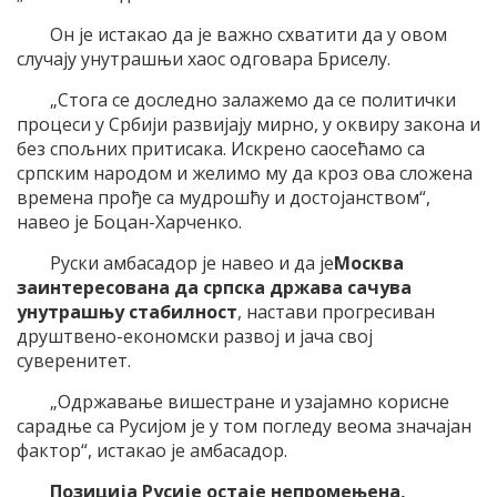
Он је истакао да је важно схватити да у овом
случају унутрашњи хаос одговара Бриселу.
„Стога се доследно залажемо да се политички
процеси у Србији развијају мирно, у оквиру закона и
без спољних притисака. Искрено саосећамо са
српским народом и желимо му да кроз ова сложена
времена прође са мудрошћу и достојанством“,
навео је Боцан-Харченко.
Руски амбасадор је навео и да је
Москва
заинтересована да српска држава сачува
унутрашњу стабилност
, настави прогресиван
друштвено-економски развој и јача свој
суверенитет.
„Одржавање вишестране и узајамно корисне
сарадње са Русијом је у том погледу веома значајан
фактор“, истакао је амбасадор.
Позиција Русије остаје непромењена,