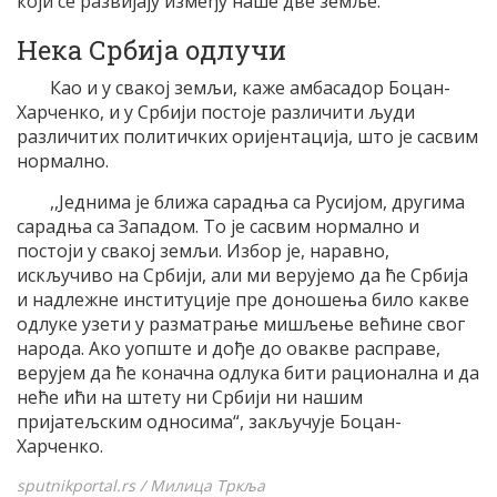
који се развијају између наше две земље.
Нека Србија одлучи
Као и у свакој земљи, каже амбасадор Боцан-
Харченко, и у Србији постоје различити људи
различитих политичких оријентација, што је сасвим
нормално.
,,Једнима је ближа сарадња са Русијом, другима
сарадња са Западом. То је сасвим нормално и
постоји у свакој земљи. Избор је, наравно,
искључиво на Србији, али ми верујемо да ће Србија
и надлежне институције пре доношења било какве
одлуке узети у разматрање мишљење већине свог
народа. Ако уопште и дође до овакве расправе,
верујем да ће коначна одлука бити рационална и да
неће ићи на штету ни Србији ни нашим
пријатељским односима“, закључује Боцан-
Харченко.
sputnikportal.rs / Милица Тркља