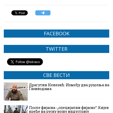
FACEBOOK
TWITTER
СВЕ ВЕСТИ
Драгутин Ненезић: Између два рушења на
Газиводама
После фијаска -„специјални фијаско“: Кијев
креће на руску војну индустрију