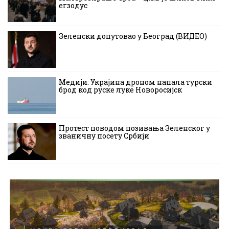
егзодус
Зеленски допутовао у Београд (ВИДЕО)
Медији: Украјина дроном напала турски
брод код руске луке Новоросијск
Протест поводом позивања Зеленског у
званичну посету Србији