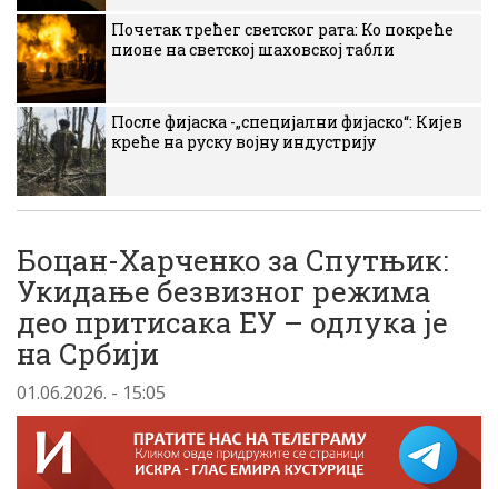
Почетак трећег светског рата: Ко покреће
пионе на светској шаховској табли
После фијаска -„специјални фијаско“: Кијев
креће на руску војну индустрију
Боцан-Харченко за Спутњик:
Укидање безвизног режима
део притисака ЕУ – одлука је
на Србији
01.06.2026. - 15:05