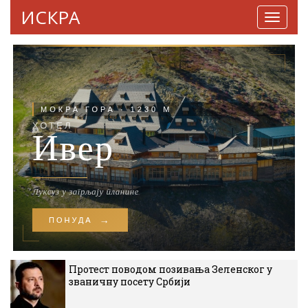
ИСКРА
Навига
Протест поводом позивања Зеленског у
званичну посету Србији