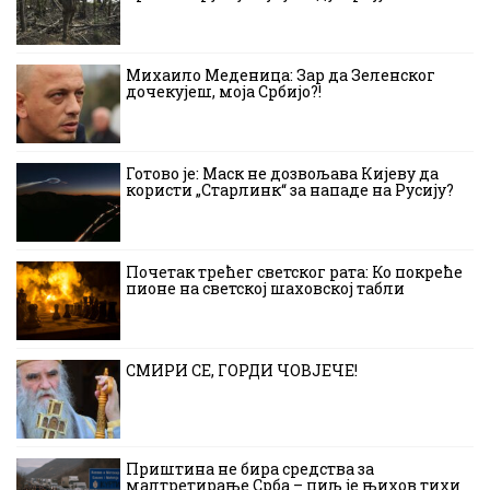
Михаило Меденица: Зар да Зеленског
дочекујеш, моја Србијо?!
Готово је: Маск не дозвољава Кијеву да
користи „Старлинк“ за нападе на Русију?
Почетак трећег светског рата: Ко покреће
пионе на светској шаховској табли
СМИРИ СЕ, ГОРДИ ЧОВЈЕЧЕ!
Приштина не бира средства за
малтретирање Срба – циљ је њихов тихи