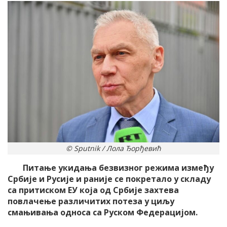
© Sputnik / Лола Ђорђевић
Питање укидања безвизног режима између
Србије и Русије и раније се покретало у складу
са притиском ЕУ која од Србије захтева
повлачење различитих потеза у циљу
смањивања односа са Руском Федерацијом.