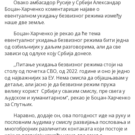
Овако амбасадор Русије у Србији Александар
Боцан-Харченко коментарише најаве о
евентуалном укидању безвизног режима између
наше две земље.
Боцан-Харченко је рекао да ће тема
евентуалног укидања безвизног режима бити једна
од озбиљнијих у даљим разговорима, али да све
зависи од одлуке коју Србија донесе.
,,Питање укидања безвизног режима стоји на
столу од почетка СВО, од 2022. године и оно је једно
од најважнијих за ЕУ. Нема смисла да објашњавам у
детаље, али јасно је да безвизни режим пружа
велику корист Србији у сваким смислу, пре свега у
људском и хуманитарном“, рекао је Боцан-Харченко
за Спутњик.
Наравно, додаје он, ова погодност иде на руку и
пословним људима у смислу развијања пословања и
многобројних различитих контаката који постоје и