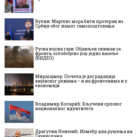
Вулин: Мартенс мора бити протеран из
Србије због нашег самопоштовања
Руска војска гази: Објављен снимак са
фронта, ослобођено још једно насеље
(ВИДЕО)
Миршајмер: Почела је деградација
кијевског режима – и на фронтовима и у
економији
Владимир Коларић: Кључеви српског
националног идентитета
Драгутин Ненезић: Између два рушења на
Газиводама