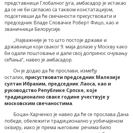
представници Глобалног југа, амбасадор је истакао
да се не би сагласио са таквом констатацијом,
подсетивши да ће свечаности присуствовати и
председник Владе Словачке Роберт Фицо, као и
званичници Белорусије.
„Најважније је то што постоје државе и
државници који сваког 9. маја долазе у Москву како
би одали поштовање и дали свој допринос очувању
сећања“, навео је амбасадор.
Он је додао да ће прослави, између
осталих,
присуствовати председник Малезије
султан Ибрахим, председник Лаоса, као и
руководство Републике Српске, које
традиционално сваке године учествује у
московским свечаностима
.
Боцан-Харченко је навео да ће се прослава Дана
победе, обележити традиционално у уобичајеном
оквиру, иако је према његовим речима било