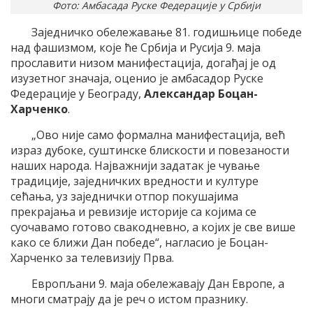
Фото: Амбасада Руске Федерације у Србији
Заједничко обележавање 81. годишњице победе
над фашизмом, које ће Србија и Русија 9. маја
прославити низом манифестација, догађај је од
изузетног значаја, оценио је амбасадор Руске
Федерације у Београду,
Александар Боцан-
Харченко
.
„Ово није само формална манифестација, већ
израз дубоке, суштинске блискости и повезаности
наших народа. Најважнији задатак је чување
традиције, заједничких вредности и културе
сећања, уз заједнички отпор покушајима
прекрајања и ревизије историје са којима се
суочавамо готово свакодневно, а којих је све више
како се ближи Дан победе“, нагласио је Боцан-
Харченко за телевизију Прва.
Европљани 9. маја обележавају Дан Европе, а
многи сматрају да је реч о истом празнику.