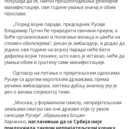
покушаја да се, након прошлогодишње јубиларне
манифестације, ове године умањи значај и обим
прославе.
„Поред војне параде, председник Русије
Владимир Путин ће приредити свечани пријем, а
биће организовано и полагање венаца и цвећа на
спомен-обележјима“, рекао је амбасадор, и додао да
једино ове године на војној паради неће бити
дефилеа војне технике, што како је истакао, неће да
умањи обим и суштину саме манифестације.
Одговор на питање о пријатељским односима
Русије са другим европским државама, према
речима амбасадора, захтева дубљу анализу јер је
реч о веома слојевитој теми.
„Москва, у формалном смислу, непријатељским
земљама сматра све оне државе које су увеле
санкције Русији“, објашњава Боцан-
Харченко,
нагласивши да се Србија није
придружила таквом непријатељском кораку.