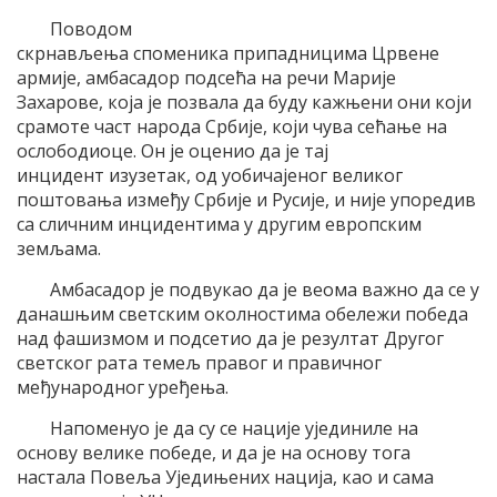
Поводом
скрнављења споменика припадницима Црвене
армије, амбасадор подсећа на речи Марије
Захарове, која је позвала да буду кажњени они који
срамоте част народа Србије, који чува сећање на
ослободиоце. Он је оценио да је тај
инцидент изузетак, од уобичајеног великог
поштовања између Србије и Русије, и није упоредив
са сличним инцидентима у другим европским
земљама.
Амбасадор је подвукао да је веома важно да се у
данашњим светским околностима обележи победа
над фашизмом и подсетио да је резултат Другог
светског рата темељ правог и правичног
међународног уређења.
Напоменуо је да су се нације ујединиле на
основу велике победе, и да је на основу тога
настала Повеља Уједињених нација, као и сама