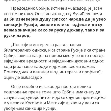
Председник Србије, истиче амбасадор, је јасан
по том питању. Он је истакао да су Вучићеве речи
да
би
изневерио душу српског народа д
а је увео
санкције Русији, имале великог одјека и да су
веома значајне како за руску државу, тако и за
руски народ.
„Постоји и интерес за развој наших
билатералних односа, и са стране Русије и са стране
Србије, али за нас је на првом месту то што постоје
заједничке вредности и заједнички духовни однос
који је за наше народе и државе веома важан.
Понекад чак и важнији и од интереса и профита“,
оцењује амбасадор.
Он је посебно истакао да постоји велико
поштовање према томе што Србија има снагу да
сачува свој суверенитет и да се одупре притисцима
и у вези са Косовом и Метохијом, као и у вези са
увођењем санкција Русији.