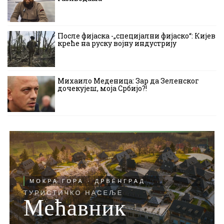
После фијаска -„специјални фијаско“: Кијев
креће на руску војну индустрију
Михаило Меденица: Зар да Зеленског
дочекујеш, моја Србијо?!