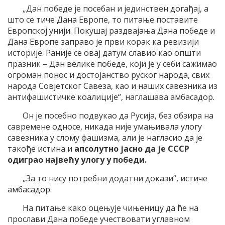
„Дан победе је посебан и јединствен догађај, а
што се тиче Дана Европе, то питање поставите
Европској унији. Покушај раздвајања Дана победе и
Дана Европе заправо је први корак ка ревизији
историје. Раније се овај датум славио као општи
празник – Дан велике победе, који је у себи сажимао
огроман понос и достојанство руског народа, свих
народа Совјетског Савеза, као и наших савезника из
антифашистичке коалиције“, наглашава амбасадор.
Он је посебно подвукао да Русија, без обзира на
савремене односе, никада није умањивала улогу
савезника у слому фашизма, али је нагласио да је
такође истина и
апсолутно јасно да је СССР
одиграо највећу улогу у победи.
„За то нису потребни додатни докази“, истиче
амбасадор.
На питање како оцењује чињеницу да ће на
прослави Дана победе учествовати углавном