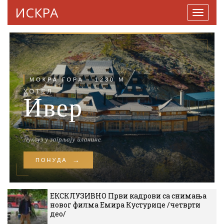
ИСКРА
Навига
ЕКСКЛУЗИВНО Први кадрови са снимања
новог филма Емира Кустурице /четврти
део/