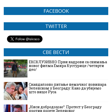
FACEBOOK
TWITTER
СВЕ ВЕСТИ
ЕКСКЛУЗИВНО Први кадрови са снимања
новог филма Емира Кустурице /четврти
део/
Скандалозно питање немачког новинара
Зеленском у Београду: Како да убијемо
што више Руса
„Ниси добродошао“: Протест у Београду
против посете Зеленског