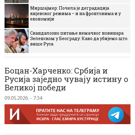
Миршајмер: Почела је деградација
кијевског режима – и на фронтовима и у
економији
Скандалозно питање немачког новинара
Зеленском у Београду: Како да убијемо што
више Руса
Боцан-Харченко: Србија и
Русија заједно чувају истину о
Великој победи
09.05.2026. - 7:34