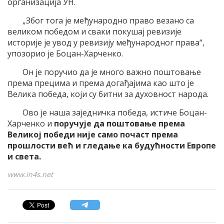
организација УН.
„Због тога је међународно право везано са
великом победом и сваки покушај ревизије
историје је увод у ревизију међународног права“,
упозорио је Боцан-Харченко.
Он је поручио да је много важно поштовање
према прецима и према догађајима као што је
Велика победа, који су битни за духовност народа.
Ово је наша заједничка победа, истиче Боцан-
Харченко и
поручује да поштовање према
Великој победи није само почаст према
прошлости већ и гледање ка будућности Европе
и света.
www.in4s.net