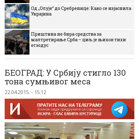
Од „Олује“ до Сребренице: Како се изјаснила
Украјина
Приштина не бира средства за
малтретирање Срба – циљ је њихов тихи
егзодус
БЕОГРАД: У Србију стигло 130
тона сумњивог меса
22.04.2015. - 15:12