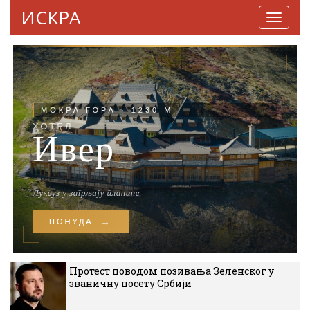
ИСКРА
Навига
Протест поводом позивања Зеленског у
званичну посету Србији