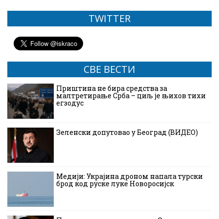
TWITTER
СВЕ ВЕСТИ
Приштина не бира средства за
малтретирање Срба – циљ је њихов тихи
егзодус
Зеленски допутовао у Београд (ВИДЕО)
Медији: Украјина дроном напала турски
брод код руске луке Новоросијск