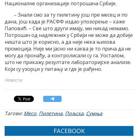
Националне организације потрошача Србије.
– Знали смо за ту пилетину још пре месец и по
дана, још када је РАСФФ издао упозорење – каже
Паповић. – Све што други имају, ми никад немамо.
Потрошач од надлежних у Србији не може да добије
ништа што је корисно, а да није нека њихова
промоција. Није ми јасно ни каква је то прича да не
могу да пронађу, а контролисали су га. Уосталом,
што не прикажу резултате лабораторијске анализе.
Који су узорци у питању и где је рађено.
Новости
Тагови:
Месо
,
Пилетина
,
Пољска
,
Сумња
FACEBOOK