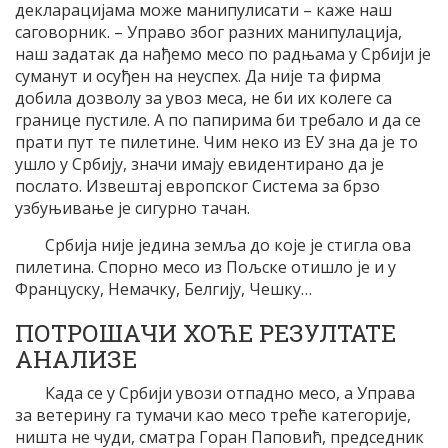
декларацијама може манипулисати – каже наш
саговорник. – Управо због разних манипулација,
наш задатак да нађемо месо по радњама у Србији је
суманут и осуђен на неуспех. Да није та фирма
добила дозволу за увоз меса, не би их колеге са
границе пустиле. А по папирима би требало и да се
прати пут те пилетине. Чим неко из ЕУ зна да је то
ушло у Србију, значи имају евидентирано да је
послато. Извештај европског Система за брзо
узбуњивање је сигурно тачан.
Србија није једина земља до које је стигла ова
пилетина. Спорно месо из Пољске отишло је и у
Француску, Немачку, Белгију, Чешку…
ПОТРОШАЧИ ХОЋЕ РЕЗУЛТАТЕ
АНАЛИЗЕ
Када се у Србији увози отпадно месо, а Управа
за ветерину га тумачи као месо треће категорије,
ништа не чуди, сматра Горан Паповић, председник