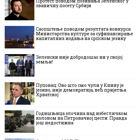
Протест поводом позивања Зеленског у
званичну посету Србији
Саопштење поводом резултата конкурса
Министарства културе за суфинансирање
капиталних издања на српском језику
Зеленски није добродошао ни у својој
земљи!
Пуповац: Ово што смо чули у Книну је
језиво, није демократија, већ пријетња
Хрватској
Годишњица злочина над избегличком
колоном на Петровачкој цести: Правда
још недостижна