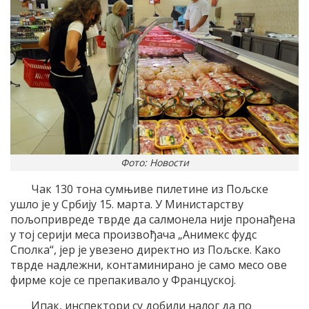
Фото: Новости
Чак 130 тона сумњиве пилетине из Пољске
ушло је у Србију 15. марта. У Министарству
пољопривреде тврде да салмонела није пронађена
у тој серији меса произвођача „Анимекс фудс
Сполка“, јер је увезено директно из Пољске. Како
тврде надлежни, контаминирано је само месо ове
фирме које се препакивало у Француској.
Ипак, инспектори су добили налог да по