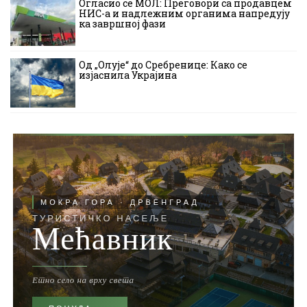
Огласио се МОЛ: Преговори са продавцем
НИС-а и надлежним органима напредују
ка завршној фази
Од „Олује“ до Сребренице: Како се
изјаснила Украјина