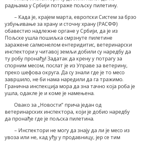
радњама у Србији потраже пољску пилетину.
– Када је, крајем марта, европски Систем за брзо
узбуњивање за храну и сточну храну (РАСФФ)
обавестио надлежне органе у Србији, да је из
Пољске ушла пошиљка смрзнуте пилетине
заражене салмонелом ентеридитис, ветеринарски
инспектори у читавој земљи добили су наредбу да
ту робу пронађу! Задатак да крену у потрагу за
спорним месом, послат је из Управе за ветерину,
преко шефова округа. Да су знали где је то месо
завршило, не би нама наредили да га тражимо.
Гранична инспекција мора да зна тачно која роба је
ушла, одакле је и коме је намењена.
Овако за „Новости“ прича један од
ветеринарских инспектора, који је добио наредбу
да пронађе где је пољска пилетина.
– Инспектори не могу да знају да ли је месо из
увоза или не, кад уђу у продавницу, јер се тим