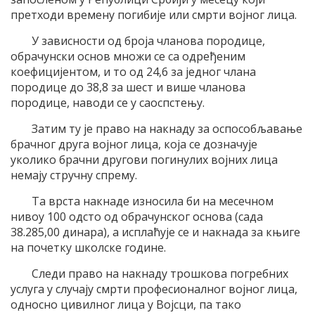
претходи времену погибије или смрти војног лица.
У зависности од броја чланова породице,
обрачунски основ множи се са одређеним
коефицијентом, и то од 24,6 за једног члана
породице до 38,8 за шест и више чланова
породице, наводи се у саоспстењу.
Затим ту је право на накнаду за оспособљавање
брачног друга војног лица, која се дозначује
уколико брачни другови погинулих војних лица
немају стручну спрему.
Та врста накнаде износила би на месечном
нивоу 100 одсто од обрачунског основа (сада
38.285,00 динара), а исплаћује се и накнада за књиге
на почетку школске године.
Следи право на накнаду трошкова погребних
услуга у случају смрти професионалног војног лица,
односно цивилног лица у Војсци, па тако