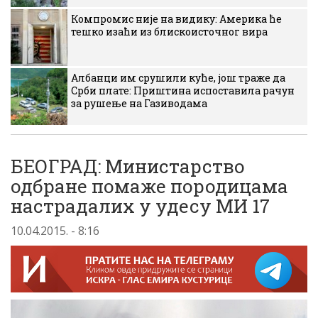
Компромис није на видику: Америка ће
тешко изаћи из блискоисточног вира
Албанци им срушили куће, још траже да
Срби плате: Приштина испоставила рачун
за рушење на Газиводама
БЕОГРАД: Министарство
одбране помаже породицама
настрадалих у удесу МИ 17
10.04.2015. - 8:16