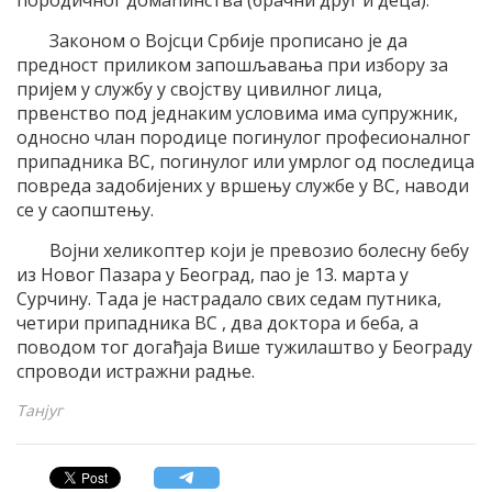
Законом о Војсци Србије прописано је да
предност приликом запошљавања при избору за
пријем у службу у својству цивилног лица,
првенство под једнаким условима има супружник,
односно члан породице погинулог професионалног
припадника ВС, погинулог или умрлог од последица
повреда задобијених у вршењу службе у ВС, наводи
се у саопштењу.
Војни хеликоптер који је превозио болесну бебу
из Новог Пазара у Београд, пао је 13. марта у
Сурчину. Тада је настрадало свих седам путника,
четири припадника ВС , два доктора и беба, а
поводом тог догађаја Више тужилаштво у Београду
спроводи истражни радње.
Танјуг