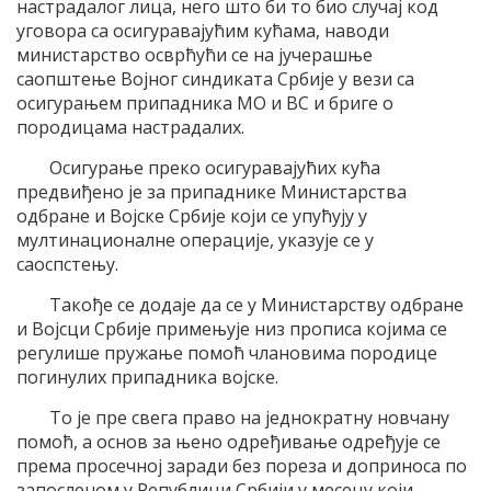
настрадалог лица, него што би то био случај код
уговора са осигуравајућим кућама, наводи
министарство осврћући се на јучерашње
саопштење Војног синдиката Србије у вези са
осигурањем припадника МО и ВС и бриге о
породицама настрадалих.
Осигурање преко осигуравајућих кућа
предвиђено је за припаднике Министарства
одбране и Војске Србије који се упућују у
мултинационалне операције, указује се у
саоспстењу.
Такође се додаје да се у Министарству одбране
и Војсци Србије примењује низ прописа којима се
регулише пружање помоћ члановима породице
погинулих припадника војске.
То је пре свега право на једнократну новчану
помоћ, а основ за њено одређивање одређује се
према просечној заради без пореза и доприноса по
запосленом у Републици Србији у месецу који