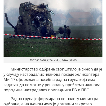
Фото: Новости / А.Станковић
Министарство одбране саопштило је синоћ да је
у случају настрадалих чланова посаде хеликоптера
Ми-17 оформљена посебна радна група која има
задатак да помогне у решавању проблема чланова
породица настрадалих припадника РВ и ПВО.
Радна група је формирана по налогу министра
одбране, а на њеном челу је државни секретар