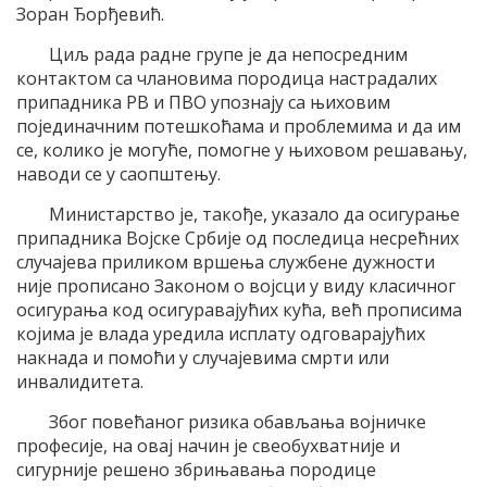
Зоран Ђорђевић.
Циљ рада радне групе је да непосредним
контактом са члановима породица настрадалих
припадника РВ и ПВО упознају са њиховим
појединачним потешкоћама и проблемима и да им
се, колико је могуће, помогне у њиховом решавању,
наводи се у саопштењу.
Министарство је, такође, указало да осигурање
припадника Војске Србије од последица несрећних
случајева приликом вршења службене дужности
није прописано Законом о војсци у виду класичног
осигурања код осигуравајућих кућа, већ прописима
којима је влада уредила исплату одговарајућих
накнада и помоћи у случајевима смрти или
инвалидитета.
Због повећаног ризика обављања војничке
професије, на овај начин је свеобухватније и
сигурније решено збрињавања породице