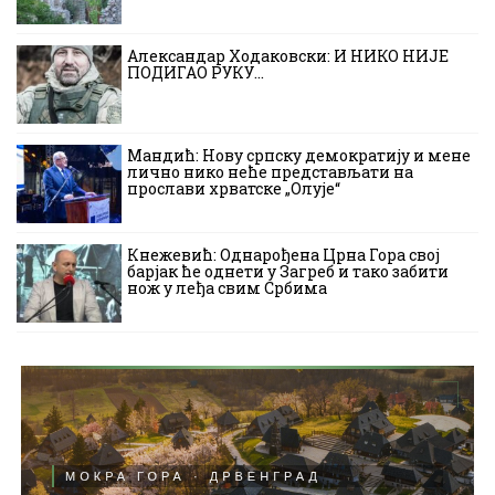
Александар Ходаковски: И НИКО НИЈЕ
ПОДИГАО РУКУ…
Мандић: Нову српску демократију и мене
лично нико неће представљати на
прослави хрватске „Олује“
Кнежевић: Однарођена Црна Гора свој
барјак ће однети у Загреб и тако забити
нож у леђа свим Србима