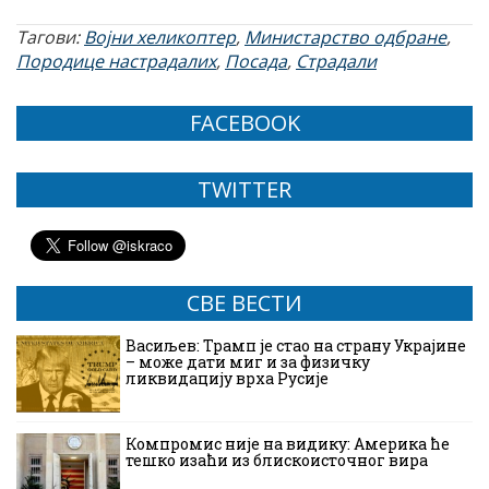
Тагови:
Војни хеликоптер
,
Министарство одбране
,
Породице настрадалих
,
Посада
,
Страдали
FACEBOOK
TWITTER
СВЕ ВЕСТИ
Васиљев: Трамп је стао на страну Украјине
– може дати миг и за физичку
ликвидацију врха Русије
Компромис није на видику: Америка ће
тешко изаћи из блискоисточног вира