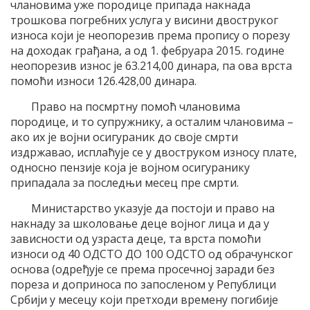
члановима уже породице припада накнада
трошкова погребних услуга у висини двоструког
износа који је неопорезив према пропису о порезу
на доходак грађана, а од 1. фебруара 2015. године
неопорезив износ је 63.214,00 динара, па ова врста
помоћи износи 126.428,00 динара.
Право на посмртну помоћ члановима
породице, и то супружнику, а осталим члановима –
ако их је војни осигураник до своје смрти
издржавао, исплаћује се у двоструком износу плате,
односно пензије која је војном осигуранику
припадала за последњи месец пре смрти.
Министарство указује да постоји и право на
накнаду за школовање деце војног лица и да у
зависности од узраста деце, та врста помоћи
износи од 40 ОДСТО ДО 100 ОДСТО од обрачунског
основа (одређује се према просечној заради без
пореза и доприноса по запосленом у Републици
Србији у месецу који претходи времену погибије