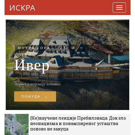
ИСКРА
Навига
(Не)научене лекције Пребиловаца: Док зло
неонацизма и повампиреног усташтва
поново не закуца