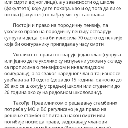
или смрти војног лица), а у зависности од школе
(факултета) које дете похађа, као и од тога да ли се
школа (факултет) похађа у месту становања.
Постоји и право на породичну пензију, па
уколико право на породичну пензију остварују
супруга и деца, она би износила 70 одсто од пензије
која би осигуранику припадала у часу смрти.
Уколико то право остварује један члан (супруга
или једно дете уколико су испуњени услови у складу
са прописима о пензијском и инваллидском
осигурању), а за сваког наредног члана тај износ се
увећава за 10 одсто (деца до 15 година, односно до
20 ако се школују у средњој школи или студенти до
26 година ако су на редовном школовању).
Такође, Правилником о решавању стамбених
потреба у МО и ВС регулисано је да право на
решење стамбеног питања након смрти или
погибије носиоца права, задржавају чланови
породичног домаћинства (брачни друг и деца).