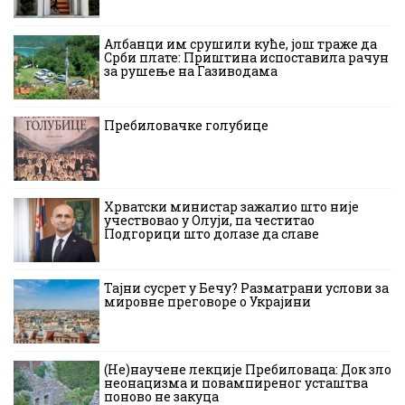
Албанци им срушили куће, још траже да
Срби плате: Приштина испоставила рачун
за рушење на Газиводама
Пребиловачке голубице
Хрватски министар зажалио што није
учествовао у Олуји, па честитао
Подгорици што долазе да славе
Тајни сусрет у Бечу? Разматрани услови за
мировне преговоре о Украјини
(Не)научене лекције Пребиловаца: Док зло
неонацизма и повампиреног усташтва
поново не закуца