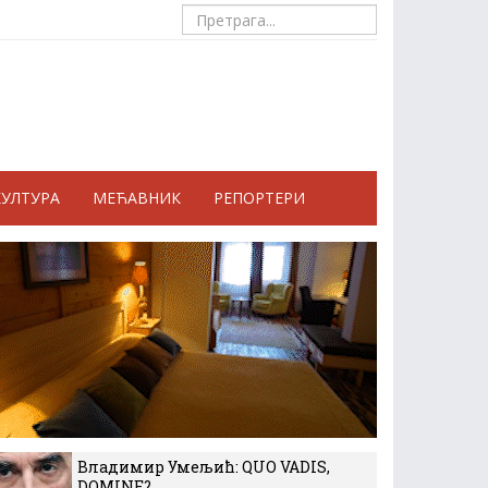
КУЛТУРА
МЕЋАВНИК
РЕПОРТЕРИ
Владимир Умељић: QUO VADIS,
DOMINE?