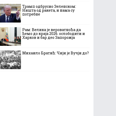
Трамп одбрусио Зеленском:
Ништа од ракета, и нама су
потребне
Рам: Велика је вероватноћа да
ћемо до краја 2026. ослободити и
Харков и бар део Запорожја
Михаило Братић: Чији је Вучји до?