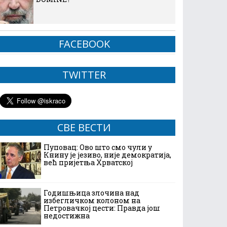
FACEBOOK
TWITTER
СВЕ ВЕСТИ
Пуповац: Ово што смо чули у
Книну је језиво, није демократија,
већ пријетња Хрватској
Годишњица злочина над
избегличком колоном на
Петровачкој цести: Правда још
недостижна