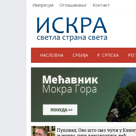
Импресум
Оглашавање
Контакт
НАСЛОВНА
СРБИЈА
Р. СРПСКА
РЕ
Пуповац: Ово што смо чули у Книн
је језиво, није демократија, већ