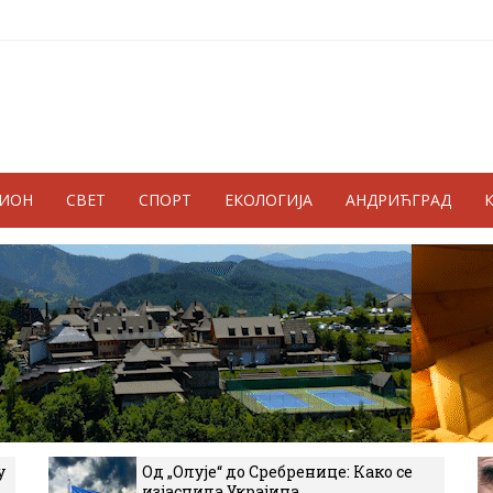
ГИОН
СВЕТ
СПОРТ
ЕКОЛОГИЈА
АНДРИЋГРАД
у
Од „Олује“ до Сребренице: Како се
изјаснила Украјина