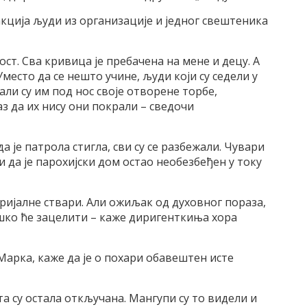
акција људи из организације и једног свештеника
ст. Сва кривица је пребачена на мене и децу. А
Уместо да се нешто учине, људи који су седели у
али су им под нос своје отворене торбе,
аз да их нису они покрали – сведочи
а је патрола стигла, сви су се разбежали. Чувари
и да је парохијски дом остао необезбеђен у току
ијалне ствари. Али ожиљак од духовног пораза,
ешко ће зацелити – каже диригенткиња хора
арка, каже да је о похари обавештен исте
ата су остала откључана. Мангупи су то видели и