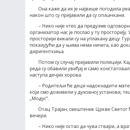
Она каже да их је највише погодила ре
након што су пријавили да су опљачкани.
– Нико није хтео да предузме одговорно
организатор нас је послао у ту просторију. 
просторији викали су на уплакану децу. Гур
показујући да у њима нема ничега, као док
диригенткиња.
Потом су случај пријавили полицији. Кад
реда су обавили увиђај и само констатовал
наступа дечјих хорова.
– Родитељи ће деци надокнадити матер
који смо доживели у духовној установи, т
„Модус”.
Отац Трајан, свештеник Цркве Светог М
вечери.
– Нико није остао да чува ствари, а вр