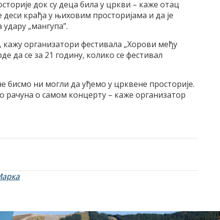
осторије док су деца била у цркви – каже отац
се деси крађа у њиховим просторијама и да је
 удару „мангупа”.
, кажу организатори фестивала „Хорови међу
рде да се за 21 годину, колико се фестивал
е бисмо ни могли да уђемо у црквене просторије.
о рачуна о самом концерту – каже организатор
Марка