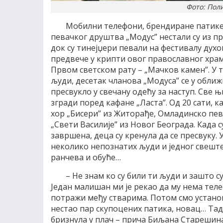
Фото: Поли
Мобилни телефони, брендиране патике
певачког друштва „Модус” нестали су из п
док су тинејџери певали на фестивалу дух
предвече у крипти овог православног хра
Првом светском рату – „Мачков камен”. У т
људи, десетак чланова „Модуса” се у обли
пресвукло у свечану одећу за наступ. Све њ
згради поред кафане „Ласта”. Oд 20 сати, к
хор „Бисери” из Житорађе, Омладинско пев
„Свети Василије” из Новог Београда. Када 
завршена, деца су кренула да се пресвуку. 
неколико непознатих људи и једног свеште
ранчева и обуће…
– Не знам ко су били ти људи и зашто су
Један малишан ми је рекао да му нема теле
потражи међу стварима. Потом смо установи
нестао пар скупоцених патика, новац… Тад
бризнула у плач – прича Биљана Старешин