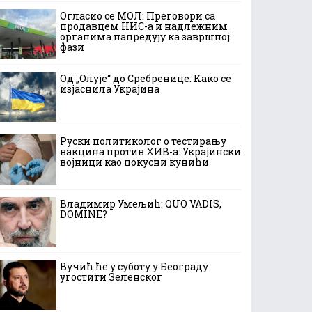
Огласио се МОЛ: Преговори са
продавцем НИС-а и надлежним
органима напредују ка завршној
фази
Од „Олује“ до Сребренице: Како се
изјаснила Украјина
Руски политиколог о тестирању
вакцина против ХИВ-а: Украјински
војници као покусни кунићи
Владимир Умељић: QUO VADIS,
DOMINE?
Вучић ће у суботу у Београду
угостити Зеленског