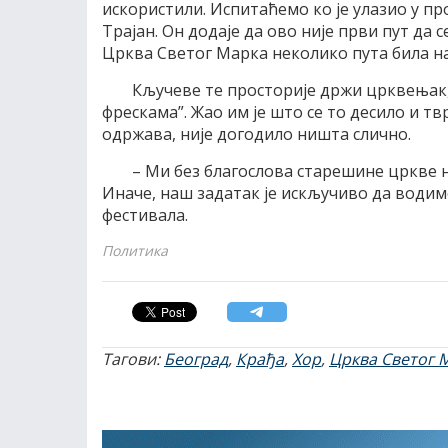
искористили. Испитаћемо ко је улазио у пр
Трајан. Он додаје да ово није први пут да 
Црква Светог Марка неколико пута била на
Кључеве те просторије држи црквењак
фрескама”. Жао им је што се то десило и тв
одржава, није догодило ништа слично.
– Ми без благослова старешине цркве н
Иначе, наш задатак је искључиво да водим
фестивала.
Политика
Тагови:
Београд
,
Крађа
,
Хор
,
Црква Светог 