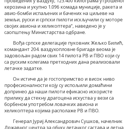
проведених у ваздуху, 123.400 килограма утрошеног
керозина и укупно 1.096 комада муниције, ракета и
авио-бомби испаљених и бачених на циљеве на
земљи, руски и српски пилоти искључили су моторе
својих авиона и хеликоптера“, наведено је у
саопштењу Министарства одбране.
Вођа српске делегације пуковник Жељко Билић,
командант 204. ваздухопловне бригаде веома је
задовољан радом свих 14 пилота РВ и ПВО који су
са руским колегама претходних дана реализовали
летачке задатке.
Он истиче да је гостопримство и висок ниво
професионалности коју су испољили домаћини
допринео да наши пилоти ефикасно искористе
прилику да стекну драгоцена искуства у вези са
борбеном употребом ловачких авиона и
хеликоптера којима располаже РВ и ПВО.
Генерал Јуриј Александрович Сушков, начелник
Државног центра за обуку летачког састава и летна