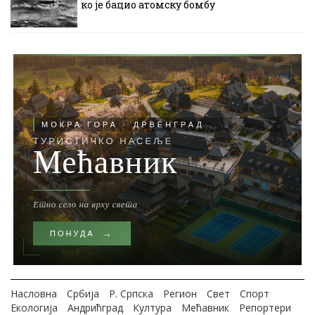
ко је бацио атомску бомбу
Насловна
Србија
Р. Српска
Регион
Свет
Спорт
Екологија
Андрићград
Култура
Мећавник
Репортери