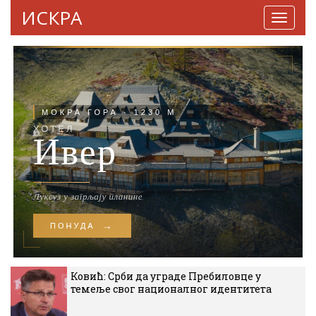
ИСКРА
Навига
Ковић: Срби да уграде Пребиловце у
темеље свог националног идентитета