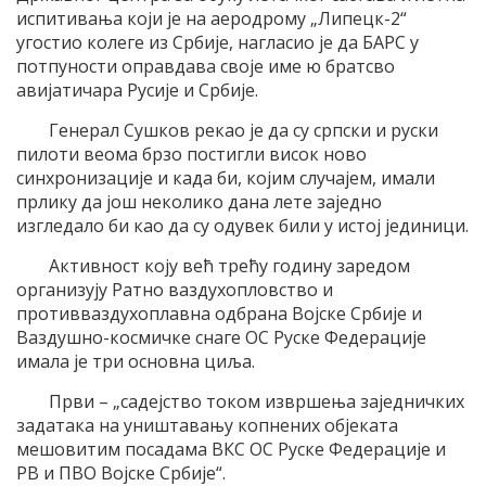
испитивања који је на аеродрому „Липецк-2“
угостио колеге из Србије, нагласио је да БАРС у
потпуности оправдава своје име ю братсво
авијатичара Русије и Србије.
Генерал Сушков рекао је да су српски и руски
пилоти веома брзо постигли висок ново
синхронизације и када би, којим случајем, имали
прлику да још неколико дана лете заједно
изгледало би као да су одувек били у истој јединици.
Активност коју већ трећу годину заредом
организују Ратно ваздухопловство и
противваздухоплавна одбрана Војске Србије и
Ваздушно-космичке снаге ОС Руске Федерације
имала је три основна циља.
Први – „садејство током извршења заједничких
задатака на уништавању копнених објеката
мешовитим посадама ВКС ОС Руске Федерације и
РВ и ПВО Војске Србије“.