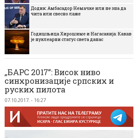
Додик: Амбасадор Немачке или не зна да
чита или свесно лаже
Годишњица Хирошиме и Нагасакија: Какав
је нуклеарни статус света данас
„БАРС 2017“: Висок ниво
синхронизације српских и
руских пилота
07.10.2017. - 16:27