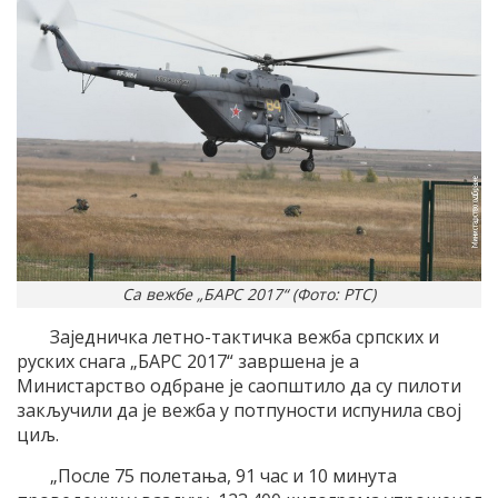
Са вежбе „БАРС 2017“ (Фото: РТС)
Заједничка летно-тактичка вежба српских и
руских снага „БАРС 2017“ завршена је а
Министарство одбране је саопштило да су пилоти
закључили да је вежба у потпуности испунила свој
циљ.
„После 75 полетања, 91 час и 10 минута