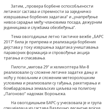
Затим, „провера борбене оспособљености
летачког састава и спремности за заједничко
извршавање борбених задатака“ и „унапређење
нивоа сарадње међу члановима посада, дежурним
јединицама и службама обезбеђења“.
Тема овогодишње летно тактичке вежбе „БАРС
2017“ била је припрема и реализација борбених
дејстава у току извршења задатака уништавања
паравојних формација и спровођење акција
трагања и спасавања.
Пилоти „мигова 29“ и хеликоптера Ми-8
реализовали су сложене летачке задатке дању и
ноћу у повољним и сложеним метеоролошким
условима и реализовали су гађања, ракетирања и
бомбардовања земаљских циљева на полигону
„Пагоново“ надомак Вороњежа.
На овогодишњем БАРС-у учесвовала је и група
специјалаца из састава Ваздушно десантне војске