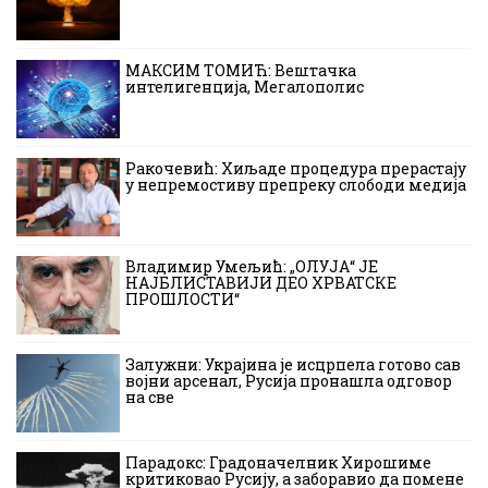
МАКСИМ ТОМИЋ: Вештачка
интелигенција, Мегалополис
Ракочевић: Хиљаде процедура прерастају
у непремостиву препреку слободи медија
Владимир Умељић: „ОЛУЈА“ ЈЕ
НАЈБЛИСТАВИЈИ ДЕО ХРВАТСКЕ
ПРОШЛОСТИ“
Залужни: Украјина је исцрпела готово сав
војни арсенал, Русија пронашла одговор
на све
Парадокс: Градоначелник Хирошиме
критиковао Русију, а заборавио да помене