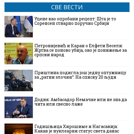
СВЕ ВЕСТИ
Уцене као опробани рецепт: Шта је то
Соренсен стварно поручио Србији
Петронијевић и Каран о Елфети Весели:
Жртва се поново убија, ово је понижење за
српски народ
Приштина подигла још једну оптужницу
за „ратни злочин“: На списку 20 људи
Додик: Амбасадор Немачке или не зна да
чита или свесно лаже
Годишњица Хирошиме и Нагасакија:
Какав је нуклеарни статус света данас