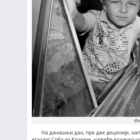
Фо
На данашњи дан, пре две деценије, нап
егзодус Срба из Крајине, највеће етничко 