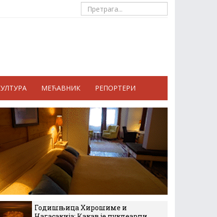
КУЛТУРА
МЕЋАВНИК
РЕПОРТЕРИ
Годишњица Хирошиме и
Нагасакија: Какав је нуклеарни