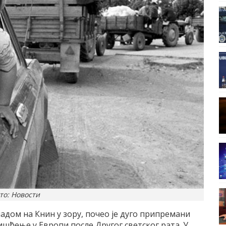
то: Новости
адом на Книн у зору, почео је дуго припремани
чишћење у Европи после Другог светског рата. У