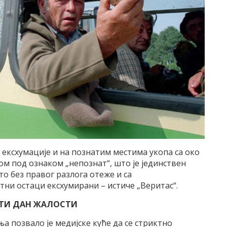
 ексхумације и на познатим местима укопа са око
ом под ознаком „непознат“, што је јединствен
што без правог разлога отеже и са
тни остаци ексхумирани – истиче „Веритас“.
АТИ ДАН ЖАЛОСТИ
позвало је медијске куће да се стриктно