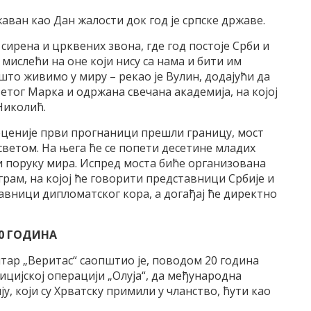
ежаван као Дан жалости док год је српске државе.
ке сирена и црквених звона, где год постоје Срби и
т мислећи на оне који нису са нама и бити им
што живимо у миру – рекао је Вулин, додајући да
ветог Марка и одржана свечана академија, на којој
Николић.
деценије први прогнаници прешли границу, мост
ветом. На њега ће се попети десетине младих
и поруку мира. Испред моста биће организована
рам, на којој ће говорити представници Србије и
авници дипломатског кора, а догађај ће директно
20 ГОДИНА
 „Веритас“ саопштио је, поводом 20 година
ицијској операцији „Олуја“, да међународна
у, који су Хрватску примили у чланство, ћути као