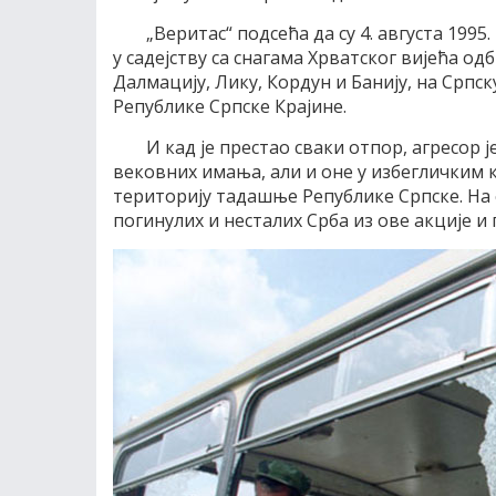
„Веритас“ подсећа да су 4. августа 199
у садејству са снагама Хрватског вијећа од
Далмацију, Лику, Кордун и Банију, на Српс
Републике Српске Крајине.
И кад је престао сваки отпор, агресор ј
вековних имања, али и оне у избегличким к
територију тадашње Републике Српске. На 
погинулих и несталих Срба из ове акције и 