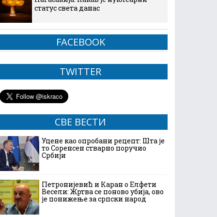
статус света данас
FACEBOOK
TWITTER
СВЕ ВЕСТИ
Уцене као опробани рецепт: Шта је
то Соренсен стварно поручио
Србији
Петронијевић и Каран о Елфети
Весели: Жртва се поново убија, ово
је понижење за српски народ