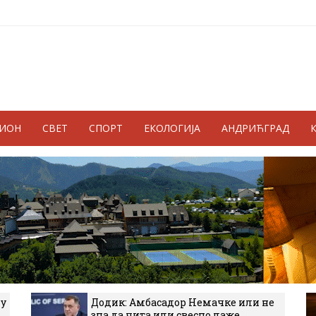
ГИОН
СВЕТ
СПОРТ
ЕКОЛОГИЈА
АНДРИЋГРАД
 у
Додик: Амбасадор Немачке или не
зна да чита или свесно лаже