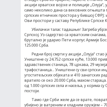
акцији хрватске војске и полиције „Олуја“,
само неколико дана са вековних огњишта пр
српских етничких простора у бившој СФРЈ: и
Ови простори у саставу Републике Српске 
Убилачки талас тадашњег Загреба убрзо
Српској. Уз садејство са хрватским снагама
брутално је ударио Пети корпус Армије Бос
125.000 Срба.
Редни број смрти у акцији „Олуја“ стао ј
Уништене су 24.752 српске куће, 13.000 при
здравствених станица, 78 цркава, 29 музеја
трафостаница… Уништени су сви српски инд
угоститељских објеката и 410 занатских р
вратило се око 20.000 Срба, махом стараца.
од 1.000 српских села и насеља, у којима с
постоји.
Тамо где Срби желе да се врате, повра
убијено је ватреним и хладним оружјем – 7