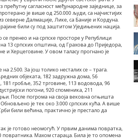
 уз прећутну сагласност међународне заједнице, за
отерано је више од 250.000 људи, са најчистијих
з северне Далмације, Лике, са Баније и Кордуна.
Крајине били су под заштитом Уједињених нација.
 се пренео и на српске просторе у Републици
, на 13 српских општина, од Грахова до Приједора,
не и Херцеговине. У овом таласу прогнано је
е на 2.500. За још толико несталих се – трага.
вредних објеката, 182 задружна дома, 56
, 181 гробље, 352 трговине, 113 водовода, 96
устријски погони, 920 споменика, 211
адњи. После погрома на своја вековна огњишта
 Обновљено је тек око 3.000 српских кућа. А више
у Срби били већина, практично је престало да
так је готово неомогућ. У првим данима повратка,
0 повратника. Махом стараца. Била је то опомена