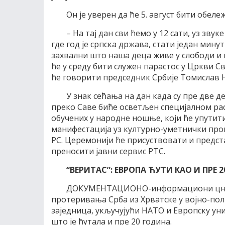
Он је уверен да ће 5. август бити обел
– На тај дан сви ћемо у 12 сати, уз зву
где год је српска држава, стати један мину
захвални што наша деца живе у слободи и 
ће у среду бити служен парастос у Цркви С
ће говорити председник Србије Томислав 
У знак сећања на дан када су пре две 
преко Саве биће осветљен специјалном рас
обучених у народне ношње, који ће упутит
манифестација уз културно-уметнички прог
РС. Церемонији ће присуствовати и предст
преносити јавни сервис РТС.
“ВЕРИТАС”: ЕВРОПА ЋУТИ КАО И ПРЕ 
ДОКУМЕНТАЦИОНО-информациони цнтар
протеривања Срба из Хрватске у војно-пол
заједница, укључујући НАТО и Европску униј
што је ћутала и пре 20 година.