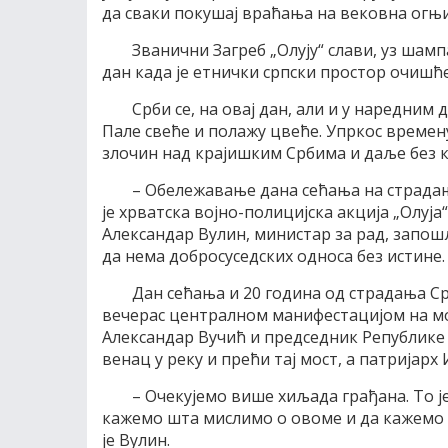
да сваки покушај враћања на вековна огњ
Званични Загреб „Олују“ слави, уз шам
дан када је етнички српски простор очишћ
Срби се, на овај дан, али и у наредним 
Пале свеће и полажу цвеће. Упркос времену,
злочин над крајишким Србима и даље без к
– Обележавање дана сећања на страдањ
је хрватска војно-полицијска акција „Олуја
Александар Вулин, министар за рад, запош
да нема добросуседских односа без истине.
Дан сећања и 20 година од страдања Ср
вечерас централном манифестацијом на мос
Александар Вучић и председник Републике
венац у реку и прећи тај мост, а патријарх
– Очекујемо више хиљада грађана. То ј
кажемо шта мислимо о овоме и да кажемо да
је Вулин.