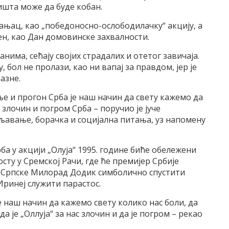
ишта може да буде кобан.
пањац, као „победоносно-ослободилачку“ акцију, а
ен, као Дан домовинске захвалности.
данима, сећају својих страдалих и отетог завичаја.
 бол не пролази, као ни вапај за правдом, јер је
азне.
е и прогон Срба је наш начин да свету кажемо да
“ злочин и погром Срба – поручио је јуче
љавање, борачка и социјална питања, уз напомену
ба у акцији „Олуја“ 1995. године биће обележени
ту у Сремској Рачи, где ће премијер Србије
 Српске Милорад Додик симболично спустити
 Иринеј служити парастос.
е наш начин да кажемо свету колико нас боли, да
 је „Оллуја“ за нас злочин и да је погром – рекао