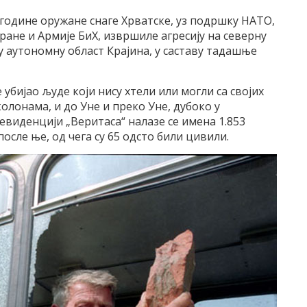
5. године оружане снаге Хрватске, уз подршку НАТО,
бране и Армије БиХ, извршиле агресију на северну
ку аутономну област Крајина, у саставу тадашње
е убијао људе који нису хтели или могли са својих
олонама, и до Уне и преко Уне, дубоко у
евиденцији „Веритаса“ налазе се имена 1.853
после ње, од чега су 65 одсто били цивили.