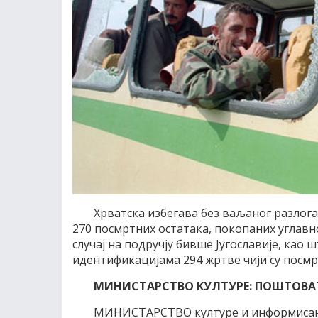
Хрватска избегава без ваљаног разлога
270 посмртних остатака, покопаних углавн
случај на подручју бивше Југославије, као 
идентификацијама 294 жртве чији су посмр
МИНИСТАРСТВО КУЛТУРЕ: ПОШТОВ
МИНИСТАРСТВО културе и информисања 