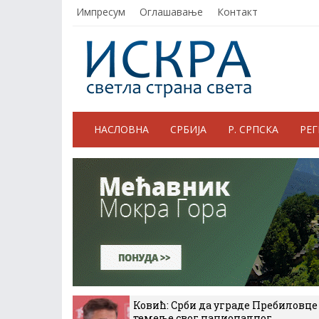
Импресум
Оглашавање
Контакт
НАСЛОВНА
СРБИЈА
Р. СРПСКА
РЕ
Ковић: Срби да уграде Пребиловце
темеље свог националног