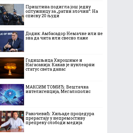
Приштина подигла још једну
оптужницу за „ратни злочин“: На
списку 20 људи
Додик: Амбасадор Немачке или не
зна да чита или свесно лаже
Годишњица Хирошиме и
Нагасакија: Какав је нуклеарни
статус света данас
МАКСИМ ТОМИЋ: Вештачка
интелигенција, Мегалополис
Ракочевић: Хиљаде процедура
прерастају у непремостиву
препреку слободи медија