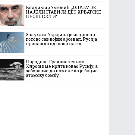
Владимир Умељић: „ОЛУЈА“ ЈЕ
НАЈБЛИСТАВИЈИ ДЕО ХРВАТСКЕ
ПРОШЛОСТИ“
Залужни: Украјина је исцрпела
готово сав војни арсенал, Русија
пронашла одговор на све
Парадокс: Градоначелник
Хирошиме критиковао Русију, а
заборавио да помене ко је бацио
атомску бомбу