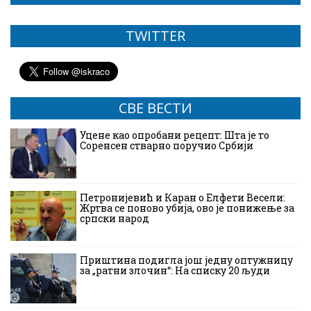
TWITTER
СВЕ ВЕСТИ
Уцене као опробани рецепт: Шта је то
Соренсен стварно поручио Србији
Петронијевић и Каран о Елфети Весели:
Жртва се поново убија, ово је понижење за
српски народ
Приштина подигла још једну оптужницу
за „ратни злочин“: На списку 20 људи