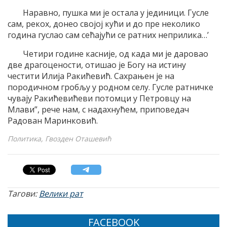
Наравно, пушка ми је остала у јединици. Гусле
сам, рекох, донео својој кући и до пре неколико
година гуслао сам сећајући се ратних неприлика…’
Четири године касније, од када ми је даровао
две драгоцености, отишао је Богу на истину
честити Илија Ракићевић. Сахрањен је на
породичном гробљу у родном селу. Гусле ратничке
чувају Ракићевићеви потомци у Петровцу на
Млави”, рече нам, с надахнућем, приповедач
Радован Маринковић.
Политика, Гвозден Оташевић
Тагови:
Велики рат
FACEBOOK