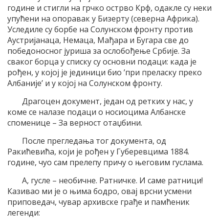
године и стигли на грчко острво Крф, одакле су неки
упућени на опоравак у Бизерту (северна Африка).
Уследиле су борбе на Солунском фронту против
Аустријанаца, Немаца, Мађара и Бугара све до
победоносног јуриша за ослобођење Србије. За
сваког борца у списку су основни подаци: када је
рођен, у којој је јединици био ’при преласку преко
Албаније’ и у којој на Солунском фронту.
Драгоцен документ, један од ретких у нас, у
коме се налазе подаци о носиоцима Албанске
споменице – За верност отаџбини.
После прегледања тог документа, од
Ракићевића, који је рођен у Губеревцима 1884.
године, чуо сам прелепу причу о његовим гуслама.
А, гусле – необичне. Ратничке. И саме ратници!
Казивао ми је о њима бодро, овај врсни усмени
приповедач, чувар архивске грађе и памћеник
легенди: