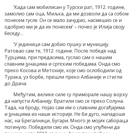
’Када сам мобилисан у Турски рат, 1912. године,
замолио сам оца, Миљка, да ми дозволи да са собом
понесем гусле. Он се мало зачудио, насмешио се и
одобрио ми је да их понесем’ – почео је Илија своју
беседу…
’У јединици сам добио пушку и муницију.
Ратовао сам те, 1912. године. После победе над
Турцима, при предасима, гуслао сам о нашим
славним јунацима и српским победама. Онда смо
преко Косова и Метохије, које смо ослободили од
Турака, уз борбе, прешли преко Албаније и стигли
до Драча.
Међутим, велике силе су приморале нашу војску
да напусти Албанију. Вратили смо се преко Солуна.
Тада, на броду, појао сам им о славним догађајима
и јунацима из наше историје. Не би дуго, нападоше
нас, на Брегалници, Бугари. Много је мојих сабораца
погинуло. Победили смо их. Онда смо упућени да