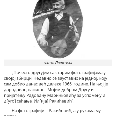
Фото: Политика
„Почесто другујем са старим фотографијама у
својој збирци. Недавно се зауставих на једној, коју
сам добио данас већ далеке 1966. године. На њој је
дародавац написао: `Мојем добром Другу и
пријатељу Радовану Маринковићу за успомену и
д[уго] сећање. Ил[ија] Ракићевић`.
На фотографији – Ракићевић, а у рукама му