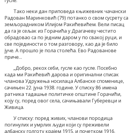
гусле.”
Тако неки дан приповеда књижевник чачански
Радован Маринковић (79) потанко о свом сусрету са
земљорадником Илијом Ракићевићем. Вели писац
да га је сељак из Горачића у Драгачеву честито
обрадовао са по једним даром у по свакој руци, и
све појединости о том разговору, као да је било
јуче. А прошло је пола столећа. Ево Радованове
приче…
„Добро, рекох себи, гусле као гусле. Посебно
када ми Ракићевић дарова и оригинални списак
чланова Удружења носилаца Албанске споменице,
сачињен 22. јуна 1938. године. У списку 86 имена
ратника тадашње политичке општине Горачићи,
коју су, поред овог села, сачињавали Губеревци и
Живица.
У списку: поред живих, чланови породица
погинулих и умрлих људи који су преживели
албанску голготу крајем 1915. и почетком 1916.