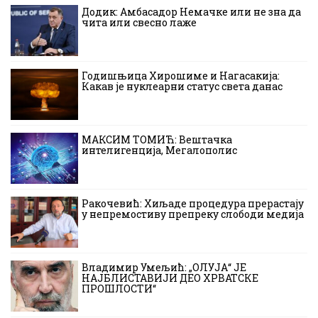
Додик: Амбасадор Немачке или не зна да
чита или свесно лаже
Годишњица Хирошиме и Нагасакија:
Какав је нуклеарни статус света данас
МАКСИМ ТОМИЋ: Вештачка
интелигенција, Мегалополис
Ракочевић: Хиљаде процедура прерастају
у непремостиву препреку слободи медија
Владимир Умељић: „ОЛУЈА“ ЈЕ
НАЈБЛИСТАВИЈИ ДЕО ХРВАТСКЕ
ПРОШЛОСТИ“