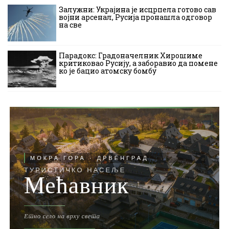
Залужни: Украјина је исцрпела готово сав
војни арсенал, Русија пронашла одговор
на све
Парадокс: Градоначелник Хирошиме
критиковао Русију, а заборавио да помене
ко је бацио атомску бомбу