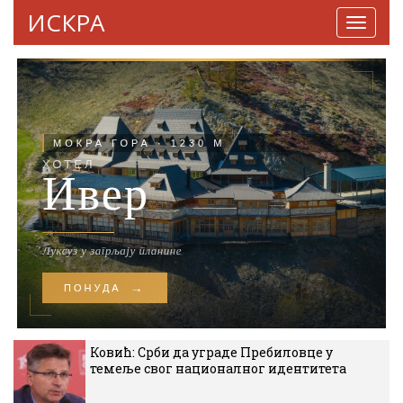
ИСКРА
Навига
Ковић: Срби да уграде Пребиловце у
темеље свог националног идентитета