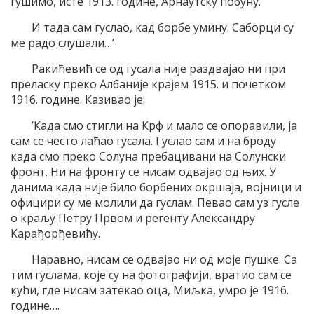
гушимо, исте 1913. године, Арнаутску побуну.
И тада сам гуслао, кад борбе умину. Саборци су
ме радо слушали…’
Ракићевић се од гусала није раздвајао ни при
преласку преко Албаније крајем 1915. и почетком
1916. године. Казивао је:
’Када смо стигли на Крф и мало се опоравили, ја
сам се често лаћао гусала. Гуслао сам и на броду
када смо преко Солуна пребацивани на Солунски
фронт. Ни на фронту се нисам одвајао од њих. У
данима када није било борбених окршаја, војници и
официри су ме молили да гуслам. Певао сам уз гусле
о краљу Петру Првом и регенту Александру
Карађорђевићу.
Наравно, нисам се одвајао ни од моје пушке. Са
тим гуслама, које су на фотографији, вратио сам се
кући, где нисам затекао оца, Миљка, умро је 1916.
године….