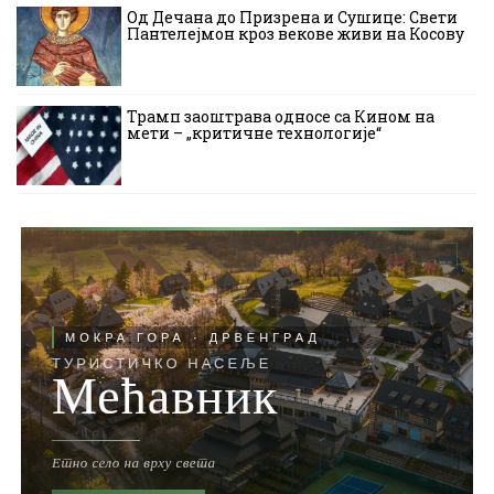
Од Дечана до Призрена и Сушице: Свети
Пантелејмон кроз векове живи на Косову
Трамп заоштрава односе са Кином на
мети – „критичне технологије“