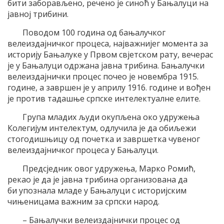
бити заборављено, речено је синоћ у Бањалуци на
јавној трибини.
Поводом 100 година од бањалучког
велеиздајничког процеса, најважнијег момента за
историју Бањалуке у Првом свјетском рату, вечерас
је у Бањалуци одржана јавна трибина. Бањалучки
велеиздајнички процес почео је новембра 1915.
године, а завршен је у априлу 1916. године и вођен
је против тадашње српске интелектуалне елите.
Група младих људи окупљена око удружења
Колегијум интелектум, одлучила је да обиљежи
стогодишњицу од почетка и завршетка чувеног
велеиздајничког процеса у Бањалуци.
Предсједник овог удружења, Марко Ромић,
рекао је да је јавна трибина организована да
би упознала младе у Бањалуци с историјским
чињеницама важним за српски народ.
– Бањалучки велеиздајнички процес од