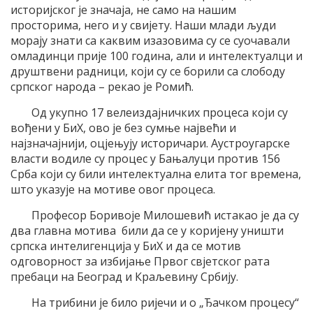
историјског је значаја, не само на нашим
просторима, него и у свијету. Наши млади људи
морају знати са каквим изазовима су се суочавали
омладинци прије 100 година, али и интелектуалци и
друштвени радници, који су се борили са слободу
српског народа – рекао је Ромић.
Од укупно 17 велеиздајничких процеса који су
вођени у БиХ, ово је без сумње највећи и
најзначајнији, оцјењују историчари. Аустроугарске
власти водиле су процес у Бањалуци против 156
Срба који су били интелектуална елита тог времена,
што указује на мотиве овог процеса.
Професор Боривоје Милошевић истакао је да су
два главна мотива били да се у коријену уништи
српска интелигенција у БиХ и да се мотив
одговорност за избијање Првог свјетског рата
пребаци на Београд и Краљевину Србију.
На трибини је било ријечи и о „Ђачком процесу“