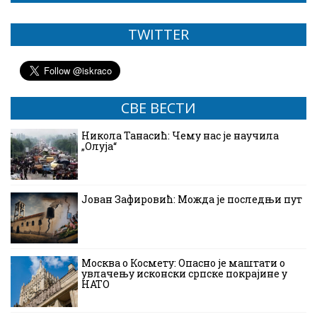
TWITTER
СВЕ ВЕСТИ
Никола Танасић: Чему нас је научила
„Олуја“
Јован Зафировић: Можда је последњи пут
Москва о Космету: Опасно је маштати о
увлачењу исконски српске покрајине у
НАТО