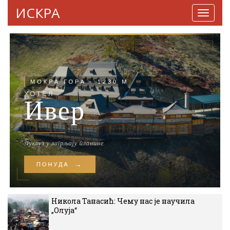
ИСКРА
Навига
Никола Танасић: Чему нас је научила
„Олуја“