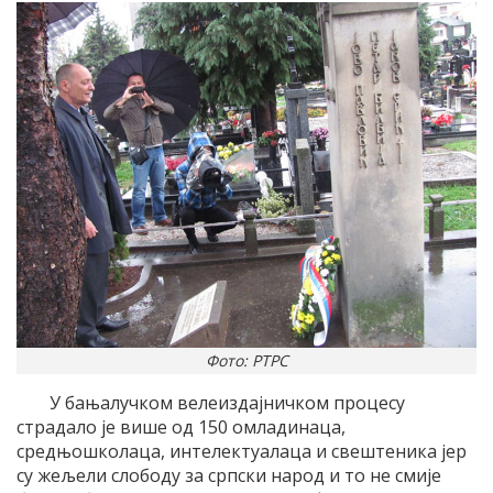
Фото: РТРС
У бањалучком велеиздајничком процесу
страдало је више од 150 омладинаца,
средњошколаца, интелектуалаца и свештеника јер
су жељели слободу за српски народ и то не смије