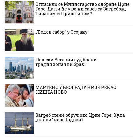
Огласило се Министарство одбране Црне
Горе: Да ли ће у војни савез са Загребом,
Тираном и Приштином?
„Ђедов сабор“ у Осојану
Пољски Уставни суд брани
традиционални брак
МАРТЕНС У БЕОГРАДУ НИЈЕ РЕКАО
НИШТА НОВО
Загреб стеже обруч око Црне Горе: Куда
„плови“ наш Јадран?