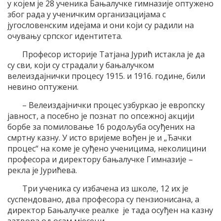
у којем је 28 ученика Бањалучке гимназије оптужено
због рада у ученичким организацијама с
југословенским идејама и они који су радили на
очувању српског идентитета.
Професор историје Татјана Јурић истакла је да
су сви, који су страдали у бањалучком
велеиздајнички процесу 1915. и 1916. године, били
невино оптужени.
– Велеиздајнички процес узбуркао је европску
јавност, а посебно је познат по опсежној акцији
борбе за помиловање 16 родољуба осуђених на
смртну казну. У исто вријеме вођен је и „Ђачки
процес“ на коме је суђено ученицима, неколицини
професора и директору бањалучке Гимназије –
рекла је Јурићева.
Три ученика су избачена из школе, 12 их је
суспендовано, два професора су пензионисана, а
директор Бањалучке реалке је тада осуђен на казну