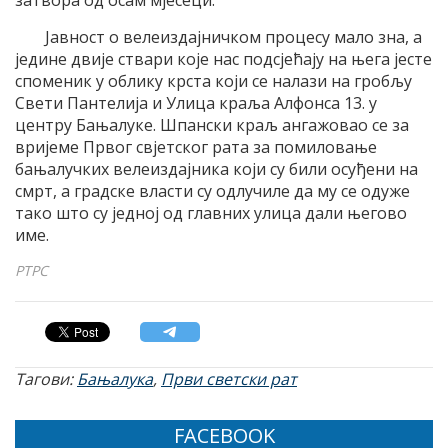
затвора од осам мјесеци.
Јавност о велеиздајничком процесу мало зна, а
једине двије ствари које нас подсјећају на њега јесте
споменик у облику крста који се налази на гробљу
Свети Пантелија и Улица краља Алфонса 13. у
центру Бањалуке. Шпански краљ ангажовао се за
вријеме Првог свјетског рата за помиловање
бањалучких велеиздајника који су били осуђени на
смрт, а градске власти су одлучиле да му се одуже
тако што су једној од главних улица дали његово
име.
РТРС
Тагови:
Бањалука
,
Први светски рат
FACEBOOK