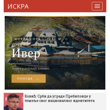
ИСКРА
Навига
Ковић: Срби да уграде Пребиловце у
темеље свог националног идентитета