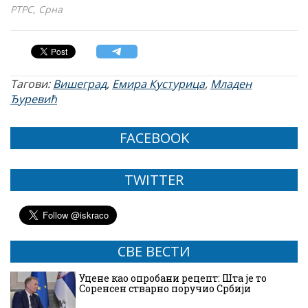
РТРС, Срна
Тагови:
Вишеград
,
Емира Кустурица
,
Младен
Ђуревић
FACEBOOK
TWITTER
СВЕ ВЕСТИ
Уцене као опробани рецепт: Шта је то
Соренсен стварно поручио Србији