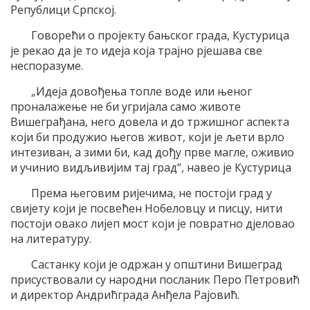
Републици Српској.
Говорећи о пројекту бањског града, Кустурица
је рекао да је то идеја која трајно рјешава све
неспоразуме.
„Идеја довођења топле воде или њеног
проналажење не би угријала само животе
Вишеграђана, него довела и до тржишног аспекта
који би продужио његов живот, који је љети врло
интезиван, а зими би, кад дођу прве магле, оживио
и учинио видљивијим тај град“, навео је Кустурица
Према његовим ријечима, не постоји град у
свијету који је посвећен Нобеловцу и писцу, нити
постоји овако лијеп мост који је повратно дјеловао
на литературу.
Састанку који је одржан у општини Вишеград
присуствовали су народни посланик Перо Петровић
и директор Андрићграда Анђела Рајовић.