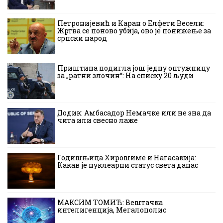
Петронијевић и Каран о Елфети Весели:
Жртва се поново убија, ово је понижење за
српски народ
Приштина подигла још једну оптужницу
за „ратни злочин“: На списку 20 људи
Додик: Амбасадор Немачке или не зна да
чита или свесно лаже
Годишњица Хирошиме и Нагасакија:
Какав је нуклеарни статус света данас
МАКСИМ ТОМИЋ: Вештачка
интелигенција, Мегалополис