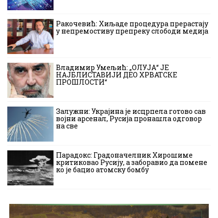
Ракочевић: Хиљаде процедура прерастају
у непремостиву препреку слободи медија
Владимир Умељић: „ОЛУЈА“ ЈЕ
НАЈБЛИСТАВИЈИ ДЕО ХРВАТСКЕ
ПРОШЛОСТИ“
Залужни: Украјина је исцрпела готово сав
војни арсенал, Русија пронашла одговор
на све
Парадокс: Градоначелник Хирошиме
критиковао Русију, а заборавио да помене
ко је бацио атомску бомбу