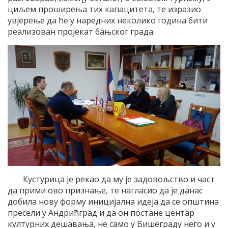
циљем проширења тих капацитета, те изразио
увјерење да ће у наредних неколико година бити
реализован пројекат бањског града.
Кустурица је рекао да му је задовољство и част
да прими ово признање, те нагласио да је данас
добила нову форму иницијална идеја да се општина
пресели у Андрићград и да он постане центар
културних дешавања, не само у Вишеграду него и у