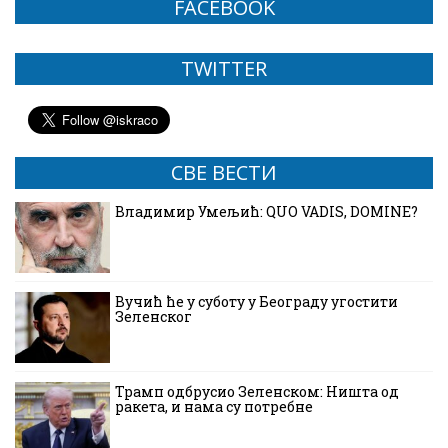
FACEBOOK
TWITTER
СВЕ ВЕСТИ
Владимир Умељић: QUO VADIS, DOMINE?
Вучић ће у суботу у Београду угостити
Зеленског
Трамп одбрусио Зеленском: Ништа од
ракета, и нама су потребне