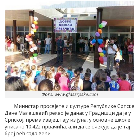
Фото: www.glassrpske.com
Министар просвјете и културе Републике Српске
Дане Малешевић рекао је данас у Градишци да је у
Српској, према извјештају из јуна, у основне школе
уписано 10.422 првачића, али да се очекује да је тај
број већ сада већи.