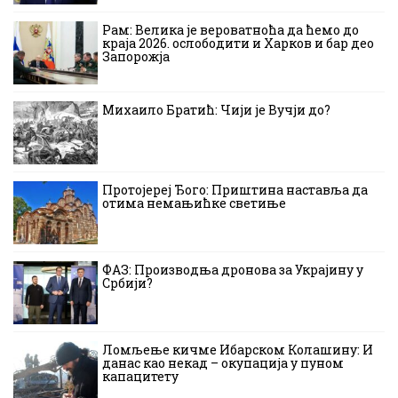
Рам: Велика је вероватноћа да ћемо до
краја 2026. ослободити и Харков и бар део
Запорожја
Михаило Братић: Чији је Вучји до?
Протојереј Ђого: Приштина наставља да
отима немањићке светиње
ФАЗ: Производња дронова за Украјину у
Србији?
Ломљење кичме Ибарском Колашину: И
данас као некад – окупација у пуном
капацитету