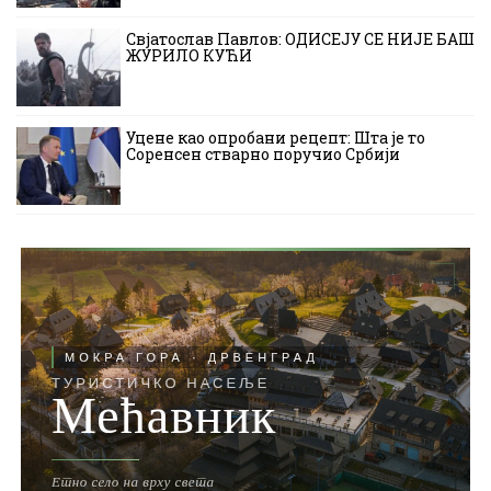
Свјатослав Павлов: ОДИСЕЈУ СЕ НИЈЕ БАШ
ЖУРИЛО КУЋИ
Уцене као опробани рецепт: Шта је то
Соренсен стварно поручио Србији