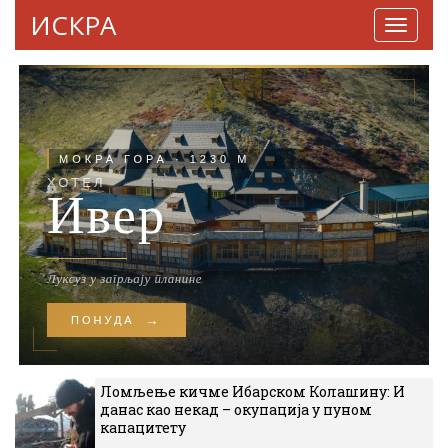
ИСКРА
Навига
Ломљење кичме Ибарском Колашину: И
данас као некад – окупација у пуном
капацитету