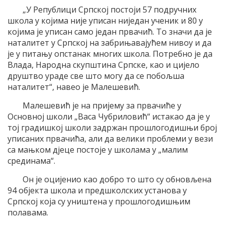
„У Републици Српској постоји 57 подручних
школа у којима није уписан ниједан ученик и 80 у
којима је уписан само један првачић. То значи да је
наталитет у Српској на забрињавајућем нивоу и да
је у питању опстанак многих школа. Потребно је да
Влада, Народна скупштина Српске, као и цијело
друштво ураде све што могу да се побољша
наталитет“, навео је Малешевић.
Малешевић је на пријему за првачиће у
Основној школи „Васа Чубриловић“ истакао да је у
тој градишкој школи задржан прошлогодишњи број
уписаних првачића, али да велики проблеми у вези
са мањком дјеце постоје у школама у „малим
срединама“.
Он је оцијенио као добро то што су обновљена
94 објекта школа и предшколских установа у
Српској која су уништена у прошлогодишњим
полавама.