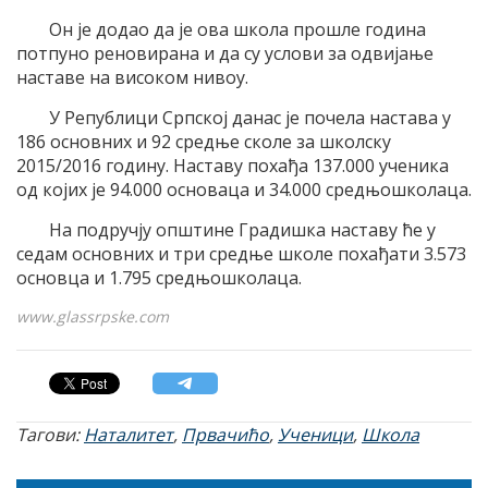
Он је додао да је ова школа прошле година
потпуно реновирана и да су услови за одвијање
наставе на високом нивоу.
У Републици Српској данас је почела настава у
186 основних и 92 средње сколе за школску
2015/2016 годину. Наставу похађа 137.000 ученика
од којих је 94.000 основаца и 34.000 средњошколаца.
На подручју општине Градишка наставу ће у
седам основних и три средње школе похађати 3.573
основца и 1.795 средњошколаца.
www.glassrpske.com
Тагови:
Наталитет
,
Првачићо
,
Ученици
,
Школа