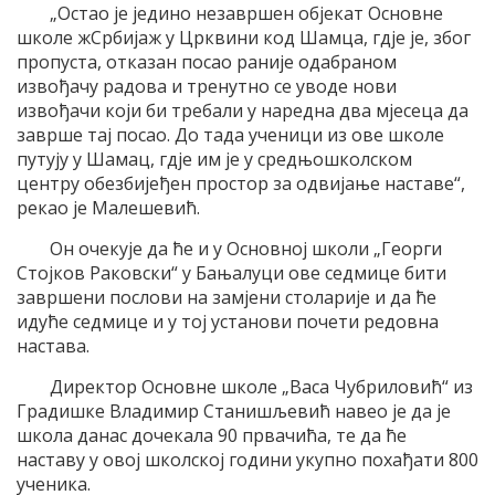
„Остао је једино незавршен објекат Основне
школе жСрбијаж у Црквини код Шамца, гдје је, због
пропуста, отказан посао раније одабраном
извођачу радова и тренутно се уводе нови
извођачи који би требали у наредна два мјесеца да
заврше тај посао. До тада ученици из ове школе
путују у Шамац, гдје им је у средњошколском
центру обезбијеђен простор за одвијање наставе“,
рекао је Малешевић.
Он очекује да ће и у Основној школи „Георги
Стојков Раковски“ у Бањалуци ове седмице бити
завршени послови на замјени столарије и да ће
идуће седмице и у тој установи почети редовна
настава.
Директор Основне школе „Васа Чубриловић“ из
Градишке Владимир Станишљевић навео је да је
школа данас дочекала 90 првачића, те да ће
наставу у овој школској години укупно похађати 800
ученика.