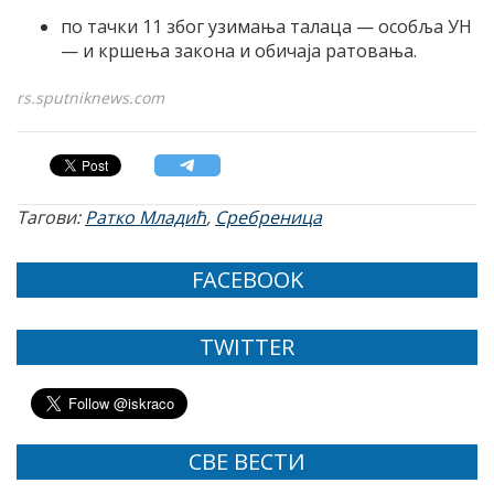
по тачки 11 због узимања талаца — особља УН
— и кршења закона и обичаја ратовања.
rs.sputniknews.com
Тагови:
Ратко Младић
,
Сребреница
FACEBOOK
TWITTER
СВЕ ВЕСТИ