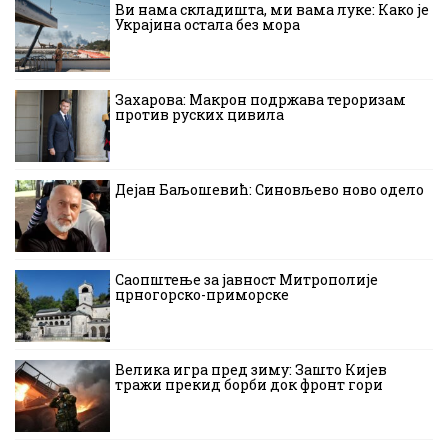
Ви нама складишта, ми вама луке: Како је
Украјина остала без мора
Захарова: Макрон подржава тероризам
против руских цивила
Дејан Баљошевић: Синовљево ново одело
Саопштење за јавност Митрополије
црногорско-приморске
Велика игра пред зиму: Зашто Кијев
тражи прекид борби док фронт гори