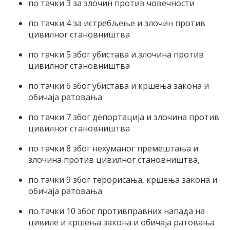
по тачки 3 за злочин против човечности
по тачки 4 за истребљење и злочин против
цивилног становништва
по тачки 5 због убистава и злочина против
цивилног становништва
по тачки 6 због убистава и кршења закона и
обичаја ратовања
по тачки 7 због депортација и злочина против
цивилног становништва
по тачки 8 због нехуманог премештања и
злочина против цивилног становништва,
по тачки 9 због терорисања, кршења закона и
обичаја ратовања
по тачки 10 због противправних напада на
цивиле и кршења закона и обичаја ратовања