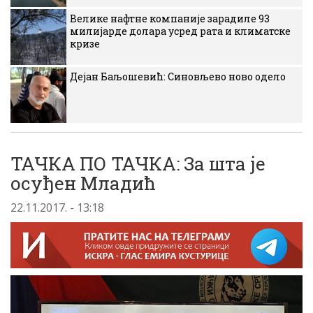
Велике нафтне компаније зарадиле 93
милијарде долара усред рата и климатске
кризе
Дејан Баљошевић: Синовљево ново одело
ТАЧКА ПО ТАЧКА: За шта је
осуђен Младић
22.11.2017. - 13:18