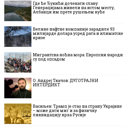
Где ће Ђукићи дочекати славу:
Генерацијама живели на истом месту,
Албанци им прете рушењем куће
Велике нафтне компаније зарадиле 93
милијарде долара усред рата и климатске
кризе
Мигрантска ноћна мора: Европски народи
су под опсадом
О. Андреј Ткачов: ДУГОТРАЈНИ
ИНТЕРДИКТ
Васиљев: Трамп је стао на страну Украјине
– може дати миг и за физичку
ликвидацију врха Русије