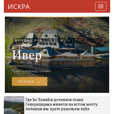
ИСКРА
Навига
Где ће Ђукићи дочекати славу:
Генерацијама живели на истом месту,
Албанци им прете рушењем куће