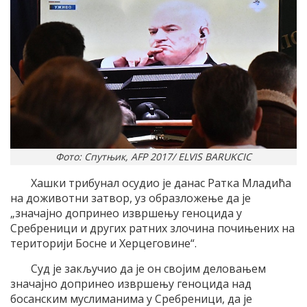
Фото: Спутњик, AFP 2017/ ELVIS BARUKCIC
Хашки трибунал осудио је данас Ратка Младића
на доживотни затвор, уз образложење да је
„значајно допринео извршењу геноцида у
Сребреници и других ратних злочина почињених на
територији Босне и Херцеговине“.
Суд је закључио да је он својим деловањем
значајно допринео извршењу геноцида над
босанским муслиманима у Сребреници, да је