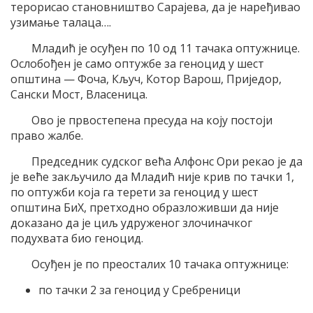
терорисао становништво Сарајева, да је наређивао
узимање талаца….
Младић је осуђен по 10 од 11 тачака оптужнице.
Ослобођен је само оптужбе за геноцид у шест
општина — Фоча, Кључ, Котор Варош, Приједор,
Сански Мост, Власеница.
Ово је првостепена пресуда на коју постоји
право жалбе.
Председник судског већа Алфонс Ори рекао је да
је веће закључило да Младић није крив по тачки 1,
по оптужби која га терети за геноцид у шест
општина БиХ, претходно образложивши да није
доказано да је циљ удруженог злочиначког
подухвата био геноцид.
Осуђен је по преосталих 10 тачака оптужнице:
по тачки 2 за геноцид у Сребреници