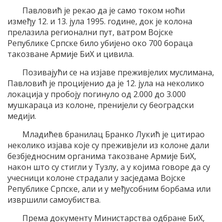
Павловић је рекао да је само током ноћи
између 12. и 13. јула 1995. године, док је колона
прелазила регионални пут, ватром Војске
Републике Српске било убијено око 700 бораца
такозване Армије БиХ и цивила.
Позивајући се на изјаве преживјелих муслимана,
Павловић је процијенио да је 12. јула на неколико
локација у пробоју погинуло од 2.000 до 3.000
мушкараца из колоне, пренијели су београдски
медији.
Младићев бранилац Бранко Лукић је цитирао
неколико изјава које су преживјели из колоне дали
безбједносним органима такозване Армије БиХ,
након што су стигли у Тузлу, а у којима говоре да су
учесници колоне страдали у засједама Војске
Републике Српске, али и у међусобним борбама или
извршили самоубиства.
Према документу Министарства одбране БиХ,