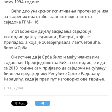
зиму 1994. године.
Већи дио унакрсног испитивања протекао је иза
затворених врата због заштите идентитета
свједока ГРМ-116.
У отвореном дијелу засједања свједок је
потврдио да је у јединици „Бисери“, којој је
припадао, а која је обезбјеђивала Изетбеговића,
било и Срба.
Он истиче да је Срба било и међу члановима
тадашњег Предсједништва БиХ, а потврдио је и да
се 2013. године сам пријавио да свједочи на суђењу
бившем предсједнику Репубике Српке Радовану
Караџићу, када је први пут изговорио ове тврдње.
РТРС, Срна