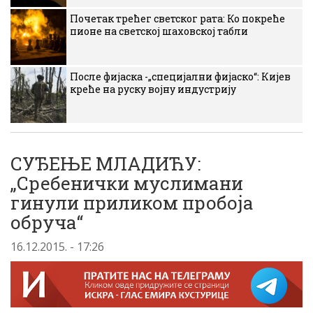
Почетак трећег светског рата: Ко покреће
пионе на светској шаховској табли
После фијаска -„специјални фијаско“: Кијев
креће на руску војну индустрију
СУЂЕЊЕ МЛАДИЋУ:
„Сребенички муслимани
гинули приликом пробоја
обруча“
16.12.2015. - 17:26