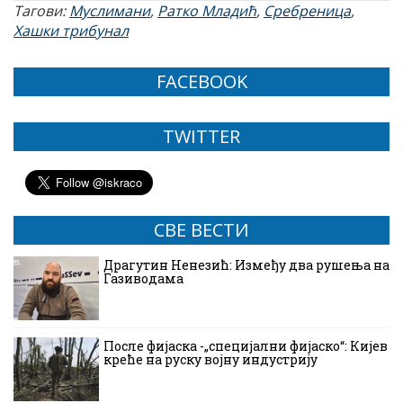
Тагови:
Муслимани
,
Ратко Младић
,
Сребреница
,
Хашки трибунал
FACEBOOK
TWITTER
СВЕ ВЕСТИ
Драгутин Ненезић: Између два рушења на
Газиводама
После фијаска -„специјални фијаско“: Кијев
креће на руску војну индустрију