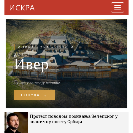
ИСКРА
Навига
Протест поводом позивања Зеленског у
званичну посету Србији