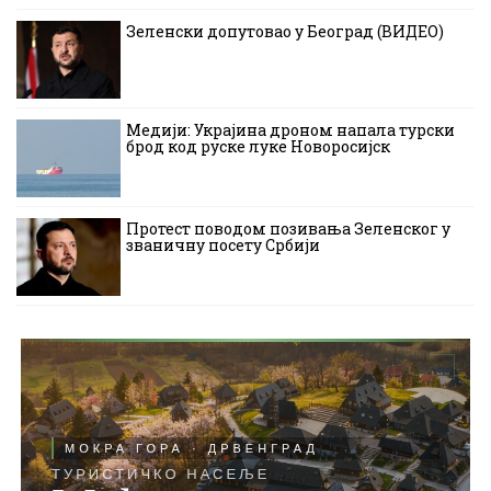
Зеленски допутовао у Београд (ВИДЕО)
Медији: Украјина дроном напала турски
брод код руске луке Новоросијск
Протест поводом позивања Зеленског у
званичну посету Србији