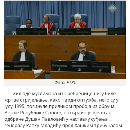
Фото: РТРС
Хиљаде муслимана из Сребренице нису биле
жртве стријељања, како тврди оптужба, него су у
јулу 1995. погинуле приликом пробоја из обруча
Војске Републике Српске, потврдио је вјештак
одбране Душан Павловић у наставку суђења
генералу Ратку Младићу пред Хашким трибуналом.