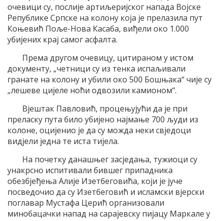
очевици су, послије артиљеријског напада Војске
Републике Српске на колону која је прелазила пут
Коњевић Поље-Нова Касаба, виђели око 1.000
убијених крај самог асфалта.
Према другом очевицу, цитираном у истом
документу, „четници су из тенка испаљивали
гранате на колону и убили око 500 Бошњака“ чије су
„лешеве цијеле ноћи одвозили камионом“.
Вјештак Павловић, процењујући да је при
преласку пута било убијено најмање 700 људи из
колоне, оцијенио је да су можда неки свједоци
видјели једна те иста тијела.
На почетку данашњег засједања, тужиоци су
унакрсно испитивали бившег припадника
обезбјеђења Алије Изетбеговића, који је јуче
посведочио да су Изетбеговић и исламски вјерски
поглавар Мустафа Церић организовали
минобацачки напад на сарајевску пијацу Маркале у