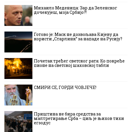
Михаило Меденица: Зар да Зеленског
дочекујеш, моја Србијо?!
Готово је: Маск не дозвољава Кијеву да
користи „Старлинк“ за нападе на Русију?
Почетак трећег светског рата: Ко покреће
пионе на светској шаховској табли
СМИРИ СЕ, ГОРДИ ЧОВЈЕЧЕ!
Приштина не бира средства за
малтретирање Срба – циљ је њихов тихи
егзодус