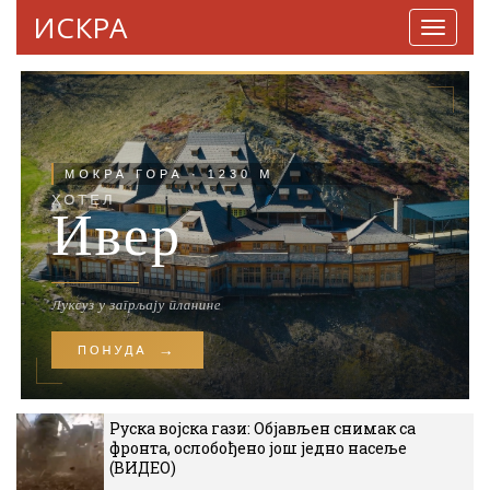
ИСКРА
Навига
Руска војска гази: Објављен снимак са
фронта, ослобођено још једно насеље
(ВИДЕО)