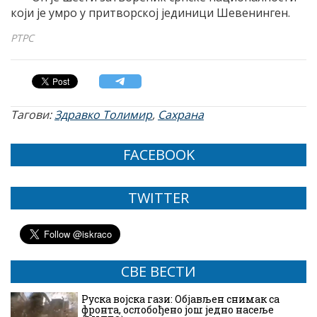
који је умро у притворској јединици Шевенинген.
РТРС
Тагови:
Здравко Толимир
,
Сахрана
FACEBOOK
TWITTER
СВЕ ВЕСТИ
Руска војска гази: Објављен снимак са
фронта, ослобођено још једно насеље