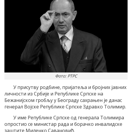
Фото: РТРС
У присутву родбине, пријатеља и бројних јавних
личности из Србије и Републике Српске на
Бежанијском гробљу у Београду сахрањен је данас
генерал Војске Републике Српске Здравко Толимир.
У име Републике Српске од генерала Толимира
опростио се министар рада и борачко инвалидске
заштите Миленко Савановић.