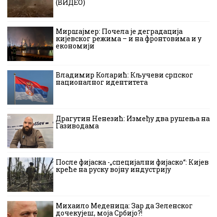
(ВИДЕО)
Миршајмер: Почела је деградација
кијевског режима – и на фронтовима и у
економији
Владимир Коларић: Кључеви српског
националног идентитета
Драгутин Ненезић: Између два рушења на
Газиводама
После фијаска -„специјални фијаско“: Кијев
креће на руску војну индустрију
Михаило Меденица: Зар да Зеленског
дочекујеш, моја Србијо?!