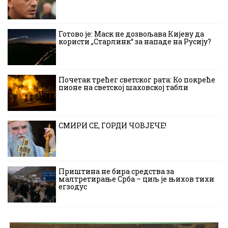
Готово је: Маск не дозвољава Кијеву да
користи „Старлинк“ за нападе на Русију?
Почетак трећег светског рата: Ко покреће
пионе на светској шаховској табли
СМИРИ СЕ, ГОРДИ ЧОВЈЕЧЕ!
Приштина не бира средства за
малтретирање Срба – циљ је њихов тихи
егзодус