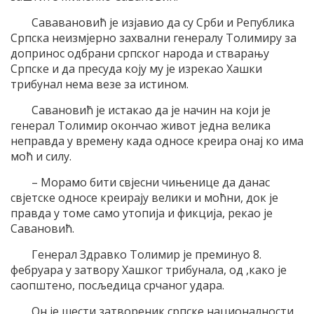
Сававановић је изјавио да су Срби и Република
Српска неизмјерно захвални генералу Толимиру за
допринос одбрани српског народа и стварању
Српске и да пресуда коју му је изрекао Хашки
трибунал нема везе за истином.
Савановић је истакао да је начин на који је
генерал Толимир окончао живот једна велика
неправда у времену када односе креира онај ко има
моћ и силу.
– Морамо бити свјесни чињенице да данас
свјетске односе креирају велики и моћни, док је
правда у томе само утопија и фикција, рекао је
Савановић.
Генерал Здравко Толимир је преминуо 8.
фебруара у затвору Хашког трибунала, од ,како је
саопштено, посљедица срчаног удара.
Он је шести затвореник српске националности