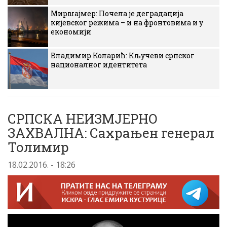
Миршајмер: Почела је деградација
кијевског режима – и на фронтовима и у
економији
Владимир Коларић: Кључеви српског
националног идентитета
СРПСКА НЕИЗМЈЕРНО
ЗАХВАЛНА: Сахрањен генерал
Толимир
18.02.2016. - 18:26