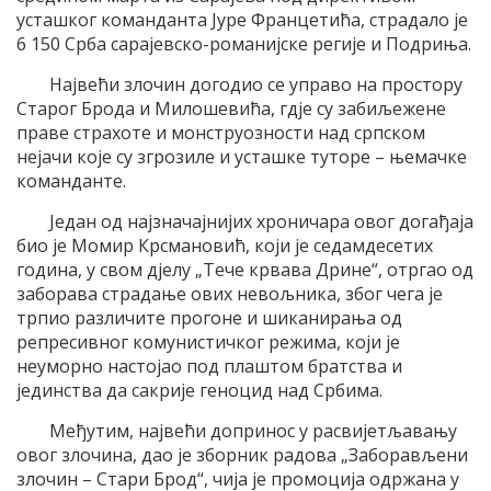
усташког команданта Јуре Францетића, страдало је
6 150 Срба сарајевско-романијске регије и Подриња.
Највећи злочин догодио се управо на простору
Старог Брода и Милошевића, гдје су забиљежене
праве страхоте и монструозности над српском
нејачи које су згрозиле и усташке туторе – њемачке
команданте.
Један од најзначајнијих хроничара овог догађаја
био је Момир Крсмановић, који је седамдесетих
година, у свом дјелу „Тече крвава Дрине“, отргао од
заборава страдање ових невољника, због чега је
трпио различите прогоне и шиканирања од
репресивног комунистичког режима, који је
неуморно настојао под плаштом братства и
јединства да сакрије геноцид над Србима.
Међутим, највећи допринос у расвијетљавању
овог злочина, дао је зборник радова „Заборављени
злочин – Стари Брод“, чија је промоција одржана у