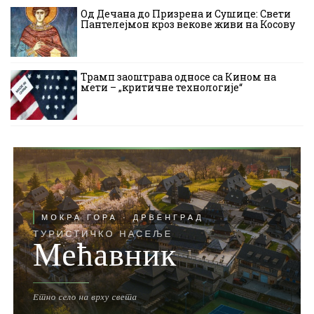
Од Дечана до Призрена и Сушице: Свети
Пантелејмон кроз векове живи на Косову
Трамп заоштрава односе са Кином на
мети – „критичне технологије“