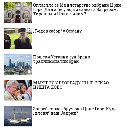
Огласило се Министарство одбране Црне
Горе: Да ли ће у војни савез са Загребом,
Тираном и Приштином?
„Ђедов сабор“ у Осојану
Пољски Уставни суд брани
традиционални брак
МАРТЕНС У БЕОГРАДУ НИЈЕ РЕКАО
НИШТА НОВО
Загреб стеже обруч око Црне Горе: Куда
„плови“ наш Јадран?