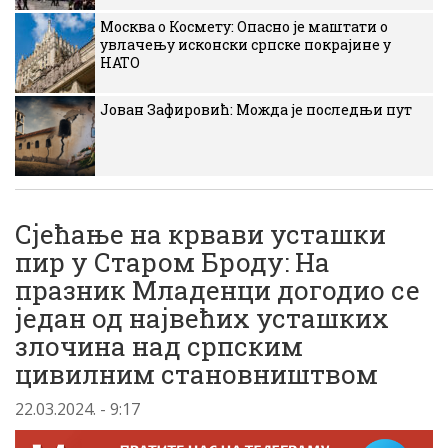
Москва о Космету: Опасно је маштати о
увлачењу исконски српске покрајине у
НАТО
Јован Зафировић: Можда је последњи пут
Сјећање на крвави усташки
пир у Старом Броду: На
празник Младенци догодио се
један од највећих усташких
злочина над српским
цивилним становништвом
22.03.2024. - 9:17