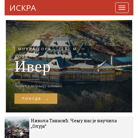
ИСКРА
Навига
Никола Танасић: Чему нас је научила
„Олуја“