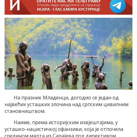
На празник Младенци, догодио се један од
највећих усташких злочина над српским цивилним
становништвом.
Наиме, према историјским извјештајима, у
усташко-нацистичкој офанзиви, која је отпочела
средином марта из Сарајева под директивом