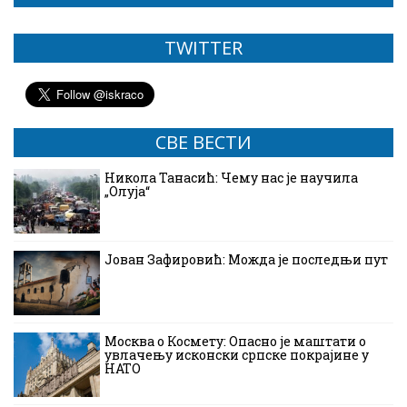
TWITTER
СВЕ ВЕСТИ
Никола Танасић: Чему нас је научила
„Олуја“
Јован Зафировић: Можда је последњи пут
Москва о Космету: Опасно је маштати о
увлачењу исконски српске покрајине у
НАТО