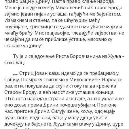
право баци у Дрину. Наста право клање народа.
Мене је негдје између Милошевића и Старог Брода
зајмио један пијани усташа, гађајући ме бајонетом.
Измакнем и станем, па се шћућурим међу
поубијане, криомице гледам како ми убише мајку и
млађу браћу. Многе дјевојке, гледајући звјерства, не
чекајући да им се приближе усташе, масовно су
скакале у Дрину”.
Ту је и свједочење Риста Боровчанина из Жуља –
Соколац:
„… Стриц Јован каза, идемо да се пребацимо у
Србију. По мраку стигнемо у Милошевиће. Народ се
разлети, покушава да скупи стоку па да крене ка
Старом Броду, а већ нас стиже усташка коњица.
Што оста народа у страни и остаде, а што ухватише
оно доље према Дрини почеше убијати. Пригоне
нас, пригоне Дрини. Силују жене, кољу, одсјецају
руке, ноге, ваде очи, бацају малу дјецу увис и
дочекују на бајонете. Људи сами скачу у Дрину, цуре