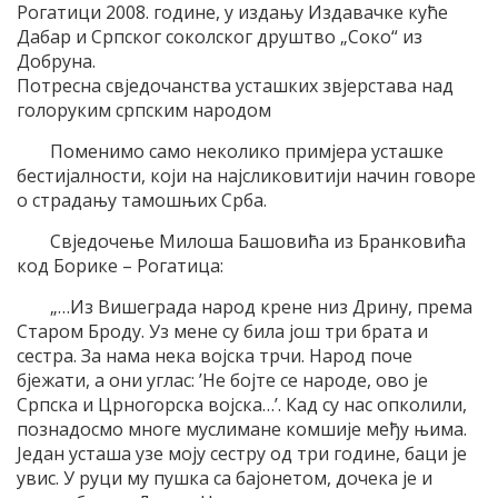
Рогатици 2008. године, у издању Издавачке куће
Дабар и Српског соколског друштво „Соко“ из
Добруна.
Потресна свједочанства усташких звјерстава над
голоруким српским народом
Поменимо само неколико примјера усташке
бестијалности, који на најсликовитији начин говоре
о страдању тамошњих Срба.
Свједочење Милоша Башовића из Бранковића
код Борике – Рогатица:
„…Из Вишеграда народ крене низ Дрину, према
Старом Броду. Уз мене су била још три брата и
сестра. За нама нека војска трчи. Народ поче
бјежати, а они углас: ’Не бојте се народе, ово је
Српска и Црногорска војска…’. Кад су нас опколили,
познадосмо многе муслимане комшије међу њима.
Један усташа узе моју сестру од три године, баци је
увис. У руци му пушка са бајонетом, дочека је и