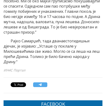
посебно. Ми се око мајки груписасмо покушавајући
се спасити. Одједном сам пао потрбушке међу
гомилу побијених и унакажених. Главни покољ је
био негдје између 16 и 17 часова по подне. А Дрина
мутна, надошла, валовита, пуна лешева. Доносило
лешеве и од Вишеграда. То је био невјероватан и
страшан призор.”
Рајко Самарџић, тада дванаестогидишњи
дјечак, је изјавио: „Усташе су поклале у
Милошевићима све живо. Могло се са леша на леш
прећи Дрина. Толико је било бачено народа у
Дрину.“
ИН4С Портал
FACEBOOK